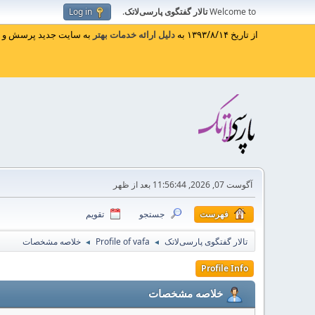
Welcome to
تالار گفتگوی پارسی‌لاتک
.
Log in
از تاریخ ۱۳۹۳/۸/۱۴ به
دلیل ارائه خدمات بهتر
به سایت جدید پرسش و پا
آگوست 07, 2026, 11:56:44 بعد از ظهر
فهرست
جستجو
تقویم
تالار گفتگوی پارسی‌لاتک
Profile of vafa
خلاصه مشخصات
◄
◄
Profile Info
خلاصه مشخصات