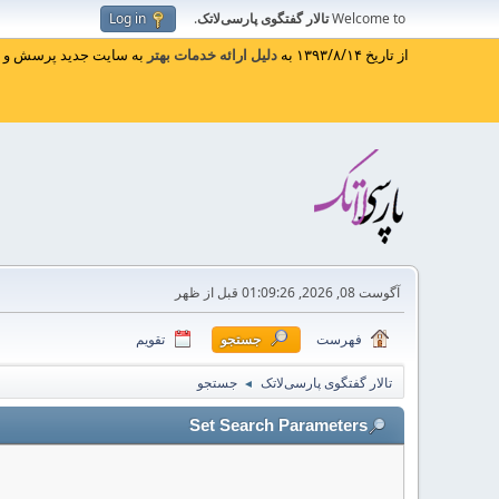
Welcome to
تالار گفتگوی پارسی‌لاتک
.
Log in
از تاریخ ۱۳۹۳/۸/۱۴ به
دلیل ارائه خدمات بهتر
به سایت جدید پرسش و پا
آگوست 08, 2026, 01:09:26 قبل از ظهر
فهرست
جستجو
تقویم
تالار گفتگوی پارسی‌لاتک
جستجو
◄
Set Search Parameters