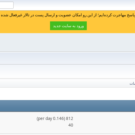
سخ مهاجرت کرده‌ایم؛ از این رو امکان عضویت و ارسال پست در تالار غیرفعال شده ا
ورود به سایت جدید
ات
812 (0.146 per day)
40