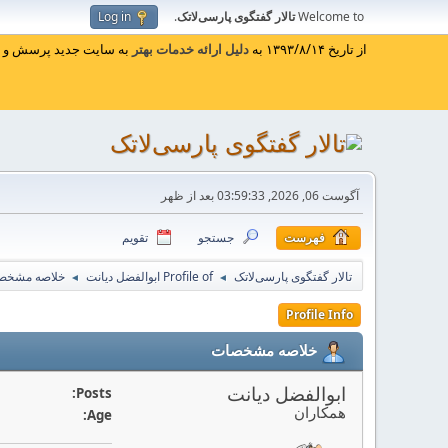
Welcome to
تالار گفتگوی پارسی‌لاتک
.
Log in
از تاریخ ۱۳۹۳/۸/۱۴ به
دلیل ارائه خدمات بهتر
به سایت جدید پرسش و پا
آگوست 06, 2026, 03:59:33 بعد از ظهر
فهرست
جستجو
تقویم
تالار گفتگوی پارسی‌لاتک
Profile of ابوالفضل دیانت
خلاصه مشخص
◄
◄
Profile Info
خلاصه مشخصات
ابوالفضل دیانت
Posts:
همکاران
Age: