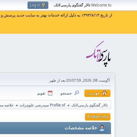
Welcome to
تالار گفتگوی پارسی‌لاتک
.
Log in
از تاریخ ۱۳۹۳/۸/۱۴ به
دلیل ارائه خدمات بهتر
به سایت جدید پرسش و پا
آگوست 08, 2026, 03:07:59 بعد از ظهر
فهرست
جستجو
تقویم
تالار گفتگوی پارسی‌لاتک
Profile of سیدرضی علوی‌زاده
خلاصه م
◄
◄
Profile Info
خلاصه مشخصات