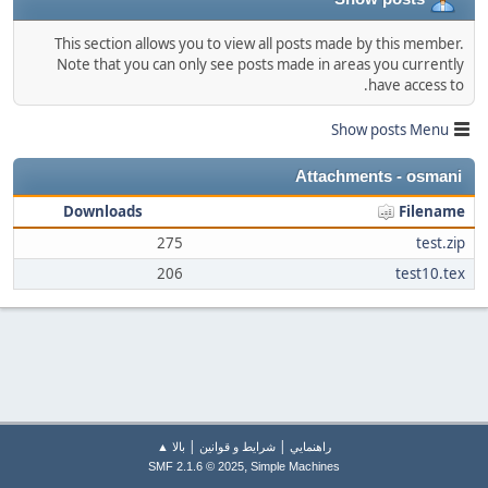
This section allows you to view all posts made by this member.
Note that you can only see posts made in areas you currently
have access to.
Show posts Menu
Attachments - osmani
Downloads
Filename
275
test.zip
206
test10.tex
|
|
راهنمايي
شرایط و قوانین
بالا ▲
,
SMF 2.1.6 © 2025
Simple Machines