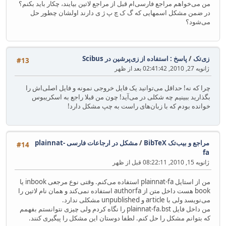
من می‌خواهم مراجع فارسی‌ام قبل از مراجع لاتین بیایند، چکار باید بکنم؟
در ضمن مشکل اسمهایی که گ ک چ پ ژ ی دارند اولشان چطور حل
می‌شود؟
زی‌تک
/
پاسخ : استفاده از زی‌پرشین در Scibus
#13
ژانویه 27, 2010, 02:41:42 بعد از ظهر
چرا که نه! حداقل می‌توانید یک فایل خروجی نمونه و فایل اصلی‌اش را
بگذارید ببینیم چه شکلی در می‌آید! چون من قبلا راجع به اسکریبوس
خوانده بودم که با زبان‌های راست به چپ مشکل دارد!
مراجع و بیب‌تک BibTeX
/
مشکل در ارجاعات فارسی plainnat-
#14
fa
ژانویه 15, 2010, 08:22:11 قبل از ظهر
من از استایل plainnat-fa استفاده می‌کنم. وقتی نوع مرجعی inbook یا
book هست داخل متن از authorfa استفاده نمی‌کند و همان نام لاتین را
می‌نویسد ولی با article و unpublished مشکلی ندارد.
من داخل فایل plainnat-fa.bst را نگاه کردم ولی چیزی نتوانستم بفهمم
که بتوانم مشکل را حل کنم. لطفا دوستان این مشکل را پیگیری کنند.