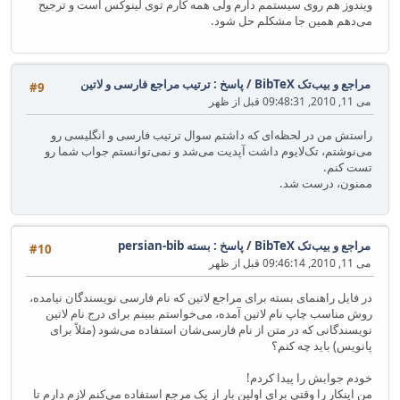
ویندوز هم روی سیستمم دارم ولی همه کارم توی لینوکس است و ترجیح
می‌دهم همین جا مشکلم حل شود.
مراجع و بیب‌تک BibTeX
/
پاسخ : ترتیب مراجع فارسی و لاتین
#9
می 11, 2010, 09:48:31 قبل از ظهر
راستش من در لحظه‌ای که داشتم سوال ترتیب فارسی و انگلیسی رو
می‌نوشتم، تک‌لایوم داشت آپدیت می‌شد و نمی‌توانستم جواب شما رو
تست کنم.
ممنون، درست شد.
مراجع و بیب‌تک BibTeX
/
پاسخ : بسته persian-bib
#10
می 11, 2010, 09:46:14 قبل از ظهر
در فایل راهنمای بسته برای مراجع لاتین که نام فارسی نویسندگان نیامده،
روش مناسب چاپ نام لاتین آمده، می‌خواستم ببینم برای درج نام لاتین
نویسندگانی که در متن از نام فارسی‌شان استفاده می‌شود (مثلاً برای
پانویس) باید چه کنم؟
خودم جوابش را پیدا کردم!
من اینکار را وقتی برای اولین بار از یک مرجع استفاده می‌کنم لازم دارم تا