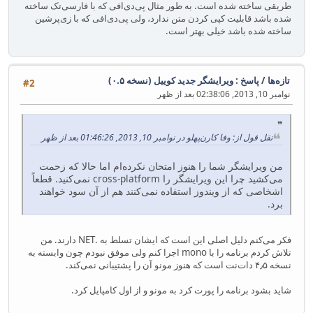
طریقی ساخته شده است. به طور مثال پی‌دی‌افی که با فارسی‌تک ساخته
شده باشد قابلیت کپی کردن متن ندارد، ولی پی‌دی‌افی که با زی‌پرشین
ساخته شده باشد خیلی بهتر است.
تازه‌ها
/
پاسخ : ویرایشگر جدید کوییل (نسخه ۰.۵)
#2
نوامبر 10, 2013, 02:38:06 بعد از ظهر
نقل قول از: وفا کارن‌پهلو در نوامبر 10, 2013, 01:46:26 بعد از ظهر
من ویرایشگر شما را هنوز امتحان نکرده‌ام اما حالا که زحمت
می‌کشید چرا این ویرایشگر را cross-platform نمی‌کنید. قطعاً
اشخاصی که از ویندوز استفاده نمی‌کنند هم از آن سود خواهند
برد.
فکر می‌کنم دلیل اصلی این است که ایشان تسلط به .NET دارند. من
تلاش کردم برنامه را با mono اجرا کنم ولی موفق نبودم چون وابسته به
نسخه ۴٫۵ دات‌نت است که هنوز مونو آن را پشتیبانی نمی‌کند.
شاید بشود برنامه را پورت کرد به مونو و از اول کامپایل کرد.