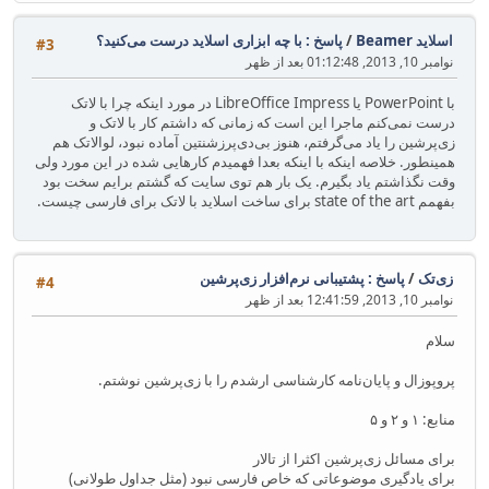
اسلاید Beamer
/
پاسخ : با چه ابزاری اسلاید درست می‌کنید؟
#3
نوامبر 10, 2013, 01:12:48 بعد از ظهر
با PowerPoint یا LibreOffice Impress در مورد اینکه چرا با لاتک
درست نمی‌کنم ماجرا این است که زمانی که داشتم کار با لاتک و
زی‌پرشین را یاد می‌گرفتم، هنوز بی‌دی‌پرزشنتین آماده نبود، لوالاتک هم
همینطور. خلاصه اینکه با اینکه بعدا فهمیدم کارهایی شده در این مورد ولی
وقت نگذاشتم یاد بگیرم. یک بار هم توی سایت که گشتم برایم سخت بود
بفهمم state of the art برای ساخت اسلاید با لاتک برای فارسی چیست.
زی‌تک
/
پاسخ : پشتیبانی نرم‌افزار زی‌پرشین
#4
نوامبر 10, 2013, 12:41:59 بعد از ظهر
سلام
پروپوزال و پایان‌نامه کارشناسی ارشدم را با زی‌پرشین نوشتم.
منابع: ۱ و ۲ و ۵
برای مسائل زی‌پرشین اکثرا از تالار
برای یادگیری موضوعاتی که خاص فارسی نبود (مثل جداول طولانی)