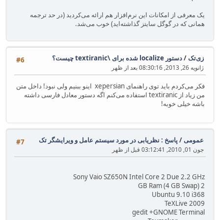
یک معرفی از امکانات این نرم‌افزار هم ارائه می‌کردید (در حد ترجمه
همانی که در گوگل سایتز گذاشته‌اید) خوب می‌شد.
زی‌تک
/
دستور localize شده برای \textiranic چیست؟
#6
ژانویه 26, 2013, 08:30:16 بعد از ظهر
فکر می‌کردم باید توی راهنمای xepersian اینو ببنیم ولی نبود! داخل متن
من زیاد از textiranic استفاده می‌کنم اگه دستور معادل فارسی داشته
باشه خیلی خوبه!
عمومی
/
پاسخ : نظریابی در مورد سیستم عامل و ویرایشگر تک
#7
جون 01, 2010, 03:12:41 قبل از ظهر
Sony Vaio SZ650N Intel Core 2 Due 2.2 GHz
2 GB Ram (4 GB Swap)
Ubuntu 9.10 i368
TeXLive 2009
gedit +GNOME Terminal