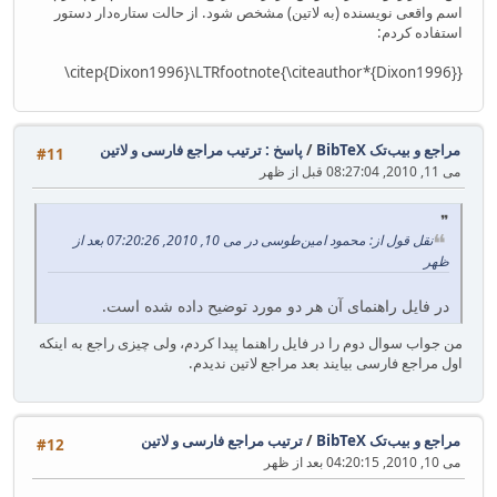
اسم واقعی نویسنده (به لاتین) مشخص شود. از حالت ستاره‌دار دستور
استفاده کردم:
\citep{Dixon1996}\LTRfootnote{\citeauthor*{Dixon1996}}
مراجع و بیب‌تک BibTeX
/
پاسخ : ترتیب مراجع فارسی و لاتین
#11
می 11, 2010, 08:27:04 قبل از ظهر
نقل قول از: محمود امین‌طوسی در می 10, 2010, 07:20:26 بعد از
ظهر
در فایل راهنمای آن هر دو مورد توضیح داده شده است.
من جواب سوال دوم را در فایل راهنما پیدا کردم، ولی چیزی راجع به اینکه
اول مراجع فارسی بیایند بعد مراجع لاتین ندیدم.
مراجع و بیب‌تک BibTeX
/
ترتیب مراجع فارسی و لاتین
#12
می 10, 2010, 04:20:15 بعد از ظهر