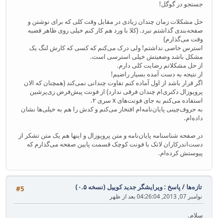
جستجو در گوگل!
حل مشکلات زمان چندان زیادی در مقابل وقت کلی که برای نوشتن و
صفحه‌بندی گذاشتم نبرد. (کلا با ورد هم کار کنم خیلی روی ظاهر قضیه
وقت می‌گذارم)
استرس خاصی نداشتم! ولی درک می‌کنم که کسی که کارش لنگ یک
مشکل باشد وضعیتش خیلی استرسی است.
از حل مشکلاتم رضایت کلی دارم.
از نتیجه به دست آمده بسیار راضیم!
اگر قرار باشد از اول آماده کنم تفاوت چندانی نمی‌کند (همچنان که الان
پروپوزال دکتری‌ام چندان فرقی ندارد) از فونت پیش‌فرض زی‌پرشین
استفاده می‌کنم به جای فونت‌های x سری ۲.
به حروف‌چینی پایان‌نامه‌ام افتخار می‌کنم و کدش را هم به خیلی‌ها نشان
داده‌ام.
در صفحه شناسنامه پایان‌نامه و متن پروپوزال و اینها هم یک متن تشکر از
دست‌اندرکاران لاتک با فونت کوچک قسمت پایین صفحه می‌گذارم که
پیوستش کرده‌ام.
تازه‌ها
/
پاسخ : ویرایشگر جدید کوییل (نسخه ۰.۵)
#5
نوامبر 07, 2013, 04:26:04 بعد از ظهر
سلام.