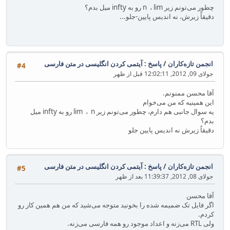
چطور می‌تونم زیر n ، lim رو به infty میل بدم؟
دقیقاً زیرش، نه اندیس پایین-جلو...
انجمن تازه‌کاران
/
پاسخ : آیتمی کردن انگلیسی در متن فارسی
#4
جولای 09, 2012, 12:02:11 قبل از ظهر
آقا محسن ممنونم.
این همینیه که من می‌خوام
یه سوال جانبی هم دارم، چطور می‌تونم زیر lim ، n رو به infty میل
بدم؟
دقیقاً زیرش نه اندیس پایین جلو
انجمن تازه‌کاران
/
پاسخ : آیتمی کردن انگلیسی در متن فارسی
#5
جولای 08, 2012, 11:39:37 بعد از ظهر
آقا محسن
اگر فایل تک ضمیمه شده را بخونید متوجه می‌شید که من هم همین کار رو
کردم.
ولی RTL می‌زنه و اعداد موجود رو همه فارسی می‌زنه.