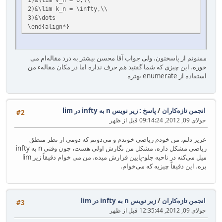
2)&\lim k_n = \infty,\\
3)&\dots
\end{align*}
ممنونم از پاسختون، ولی جواب آقا محسن بیشتر به درد مقاله‌ام می
خوره، این چیزی که شما گفتید هم حرف نداره اما در مکان مقاله‌ء من
استفاده از enumerate بهتره
انجمن تازه‌کاران
/
پاسخ : زیر نویس n به infty در lim
#2
جولای 09, 2012, 09:14:24 قبل از ظهر
عزیز دلم، من خودم ریاضی خوندم و می‌دونم که دومی از نظر منطق
ریاضی مشکل داره، مشکل من نگارش اولی هست، چون وقتی n به infty
میل می‌کنه در ناحیه جلو-پایین قرارش میده، من می خوام دقیقاً زیر lim
بره، این دقیقاً چیزیه که می‌خوام.
انجمن تازه‌کاران
/
زیر نویس n به infty در lim
#3
جولای 09, 2012, 12:35:44 قبل از ظهر