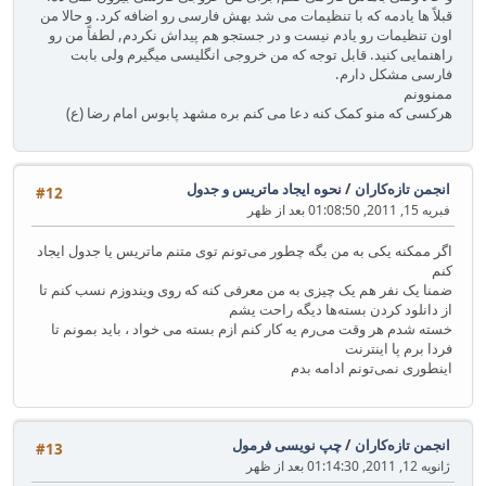
قبلاً ها یادمه که با تنظیمات می شد بهش فارسی رو اضافه کرد. و حالا من
اون تنظیمات رو یادم نیست و در جستجو هم پیداش نکردم, لطفاً من رو
راهنمایی کنید. قابل توجه که من خروجی انگلیسی میگیرم ولی بابت
فارسی مشکل دارم.
ممنوونم
هرکسی که منو کمک کنه دعا می کنم بره مشهد پابوس امام رضا (ع)
انجمن تازه‌کاران
/
نحوه ایجاد ماتریس و جدول
#12
فبریه 15, 2011, 01:08:50 بعد از ظهر
اگر ممکنه یکی به من بگه چطور می‌تونم توی متنم ماتریس یا جدول ایجاد
کنم
ضمنا یک نفر هم یک چیزی به من معرفی کنه که روی ویندوزم نسب کنم تا
از دانلود کردن بسته‌ها دیگه راحت یشم
خسته شدم هر وقت می‌رم یه کار کنم ازم بسته می خواد ، باید بمونم تا
فردا برم پا اینترنت
اینطوری نمی‌تونم ادامه بدم
انجمن تازه‌کاران
/
چپ نویسی فرمول
#13
ژانویه 12, 2011, 01:14:30 بعد از ظهر