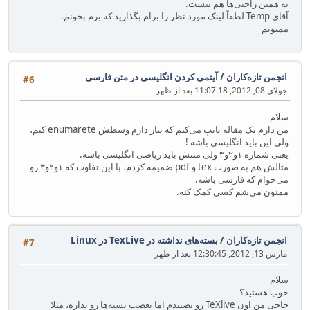
به همین راحتی‌ها هم نیست.
آقای Temp لطفاً لینک مورد نظر را برام بگذارید که برم بخونم.
ممنونم
انجمن تازه‌کاران
/
آیتمی کردن انگلیسی در متن فارسی
#6
جولای 08, 2012, 11:07:18 بعد از ظهر
سلام
من دارم یک مقاله تایپ می‌کنم که نیاز دارم وسطش enumarete کنم،
ولی این باید انگلیسی باشه !
یعنی شماره ۱و۲و۳ ولی متنش باید ریاضی انگلیسی باشه.
مثالش هم به صورت tex و pdf ضمیمه کردم، با این تفاوت که ۱و۲و۳ رو
می‌خوام که فارسی باشه.
ممنون می‌شم کسی کمک کنه.
انجمن تازه‌کاران
/
بسته‌های نداشته در TexLive در Linux
#7
مارس 13, 2012, 12:30:45 بعد از ظهر
سلام
خوب هستید؟
حاجی من اون TeXlive رو نصبیدم اما بعضب بسته‌ها رو نداره، مثلا