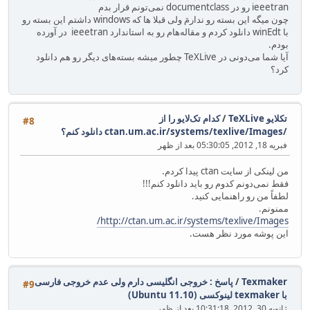
ieeetran رو در documentclass نمی‌تونم قرار بدم
چون میگه این بسته رو ندارمَ ولی قبلا ها که windows داشتم این بسته رو
با winEdt دانلود کردم و مقاله‌هام رو به استاندارد ieeetran در آورده
بودم.
آیا شما می‌دونی در TeXLive چطور میشه بسته‌های دیگر رو هم دانلود
کرد؟
تکلایو TeXLive
/
کدام تک‌لایو را از
#8
‪ctan.um.ac.ir/systems/texlive/Images/‬ دانلود کنم؟
فبریه 18, 2012, 05:30:05 بعد از ظهر
من لینکی از سایت ctan پیدا کردم.
فقط نمی‌دونم کدوم رو باید دانلود کنم!!!
لطفاً من رو راهنمایی کنید.
ممنونم.
http://ctan.um.ac.ir/systems/texlive/Images/
این پوشه مورد نظر هست.
Texmaker
/
پاسخ : خروجی انگلیسی دارم ولی عدم خروجی فارسی
#9
با texmaker لینوکسی (Ubuntu 11.10)
ژانویه 30, 2012, 10:31:18 بعد از ظهر