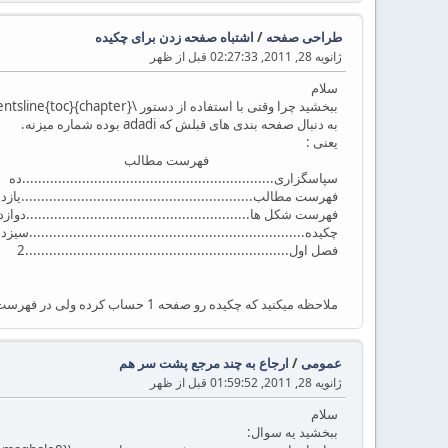
طراحی صفحه
/
اشتباه صفحه زدن برای چکیده
ژانویه 28, 2011, 02:27:33 قبل از ظهر
سلام
به دنبال صفحه بندی های قبلش که adadi بوده شماره میزنه.
یعنی :
فهرست مطالب
سپاسگزاری...............................................................ده
فهرست مطالب..........................................................یازد
فهرست شکل ها........................................................دوازد
چکیده.....................................................................سیزد
فصل اول..................................................................2
ملاحظه میکنید که چکیده رو صفحه 1 حساب کرده ولی در فهرست اشتباه مینویسه.
عمومی
/
ارجاع به چند مرجع پشت سر هم
ژانویه 28, 2011, 01:59:52 قبل از ظهر
سلام
ببخشید یه سوال: