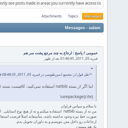
 only see posts made in areas you currently have access to.
Attachments
Topics
Messages
Messages - salam
عمومی
/
پاسخ : ارجاع به چند مرجع پشت سر هم
فبریه 05, 2011, 01:46:45 بعد از ظهر
نقل قول از: محمود امین‌طوسی در فبریه 05, 2011, 08:48:35 قبل از ظهر
اما اگر از بسته natbib استفاده نمی‌کنید، کافیست بسته cite را فراخوانی نمایید:
\usepackage{cite}
با سلام و سپاس فراوان
صورت خط تیره وجود نداشته باشه. متأسفانه اصلاً فرصت استفاده 
ارجاعات رو داخل متن بنویسم و به داوران تحویل بدم.
باز هم ممنون