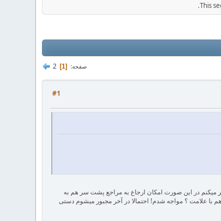
This se
2
صفحه
1
#1
beg} استفاده میکنم و مراجع رو دستی تنظیم میکنم. فکر میکنم در این صورت امکان ارجاع به مراجع پشت سر هم به
هم با علامت ؟ مواجه شدم! احتمالا در آخر مجبور میشوم دستی