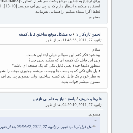
برای ارجاع به چندین مرجع پشت سر هم از دستور \cite{maghale5-maghale8}
استفاده میکنم و انتظار دارم که در پی دی اف بنویسد [10-13]. اما متأسفانه با [?] مواجه میشوم.
لطفا اگر اشتباه میکنم، راهنمایی بفرمایید
ممنونم
انجمن تازه‌کاران
/
یه مشکل موقع ساختن فایل کمینه
ژانویه 27, 2011, 11:45:55 بعد از ظهر
سلام
ببخشید فکر کنم این سوالم خیلی ابتدایی هست
ولی این فایل تک کمینه ای که میگید یعنی چی؟
منظور دقیقا چیه؟ یعنی فایل تکی که یک صفحه ای باشه؟
فایل های تکی که به پست ها پیوست میشه، چجوری میشه رانشون 
به نظر خودم یک فایل تک کمینه ساختم، ولی نمیتونم پی دی اف اون
ممنون میشم جواب بدید.
قلم‌ها و حروف
/
پاسخ : نیاز به قلم بی نازنین
ژانویه 27, 2011, 04:20:10 بعد از ظهر
ممنونم.
نقل قول از: امید غیور در ژانویه 27, 2011, 03:54:42 بعد از ظهر