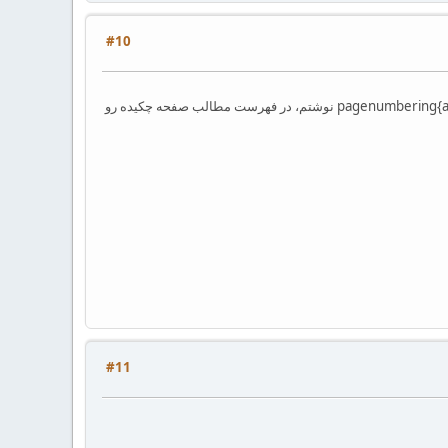
#10
ببخشید چرا وقتی با استفاده از دستور \addcontentsline{toc}{chapter}{چکیده} قبل از چکیده استفاده میکنم، و در ابتدای صفحه چکیده هم \pagenumbering{arabic} نوشتم، در فهرست مطالب صفحه چکیده رو
#11