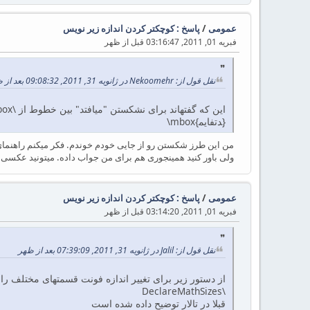
عمومی
/
پاسخ : کوچکتر کردن اندازه زیر نویس
فبریه 01, 2011, 03:16:47 قبل از ظهر
نقل قول از: Nekoomehr در ژانویه 31, 2011, 09:08:32 بعد از ظهر
این كه گفته​اند برای نشكستن "می​افتد" بین خطوط از \mbox استفاده كنید باید به صورت زیر باشد وگرنه فكر نكنم فایده​ای داشته باشد:
\mbox{می​افتد}
من این طرز شکستن رو از جایی خودم خوندم. فکر میکنم راهنمای 
ولی باور کنید همینجوری هم برای من جواب داده. میتونید عکسی ر
عمومی
/
پاسخ : کوچکتر کردن اندازه زیر نویس
فبریه 01, 2011, 03:14:20 قبل از ظهر
نقل قول از: Jalil در ژانویه 31, 2011, 07:39:09 بعد از ظهر
از دستور زیر برای تغییر اندازه فونت قسمتهای مختلف را
\DeclareMathSizes
قبلا در تالار توضیح داده شده است