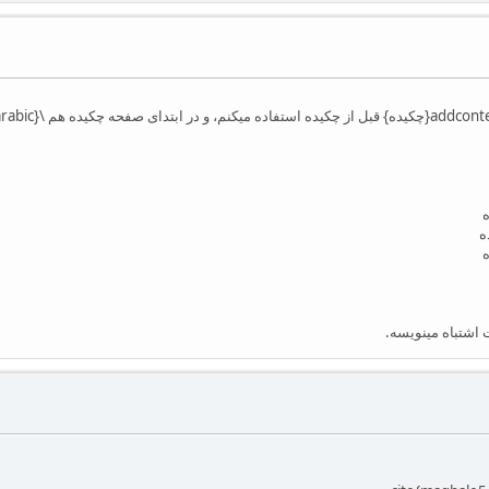
ه
ه
ه