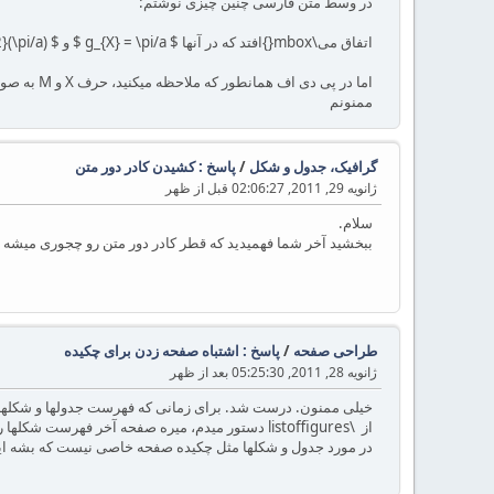
در وسط متن فارسی چنین چیزی نوشتم:
اتفاق می\mbox{}افتد که در آنها $ g_{X} = \pi/a $ و $ g_{M} = \sqrt{2}(\pi/a) $
اما در پی دی اف همانطور که ملاحظه میکنید، حرف X و M به صورت اندیس واضح نیستند. چطور میتونم کوچکترشون کنم تا بصورت اندیس شوند؟
ممنونم
گرافیک، جدول و شکل
/
پاسخ : کشیدن کادر دور متن
ژانویه 29, 2011, 02:06:27 قبل از ظهر
سلام.
ببخشید آخر شما فهمیدید که قطر کادر دور متن رو چجوری میشه
طراحی صفحه
/
پاسخ : اشتباه صفحه زدن برای چکیده
ژانویه 28, 2011, 05:25:30 بعد از ظهر
از \listoffigures دستور میدم، میره صفحه آخر فهرست شکلها رو میزنه به عنوان شماره صفحه.
در مورد جدول و شکلها مثل چکیده صفحه خاصی نیست که بشه 