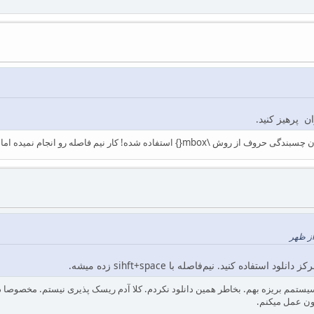
ن پرهیز کنید.
ده کنید. نیم‌فاصله با sihft+space زده میشه.
یستمم بریزه بهم. بخاطر همین دانلود نکردم. کلا آدم ریسک پذیری نیستم. مخصوصا در
تون عمل میکنم.