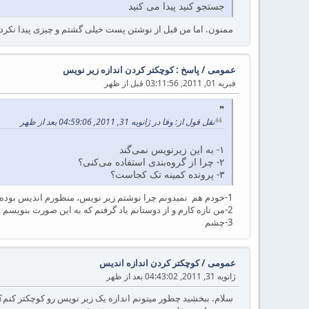
جستجو کنید پیدا می کنید
ممنون. اما من قبل از نوشتن پست خیلی گشتم و چیزی پیدا نکردم
عمومی
/
پاسخ : کوچکتر کردن اندازه زیر نویس
فبریه 01, 2011, 03:11:56 قبل از ظهر
نقل قول از: وفا در ژانویه 31, 2011, 04:59:06 بعد از ظهر
۱- به این زیرنویس نمی‌گند
۲- چرا از گروه‌بندی استفاده می‌کنی؟
۳- پرونده کمینه تک کجاست؟
1-خودم هم نمیدونم چرا نوشتم زیر نویس، منظورم اندیس بوده. ببخشید خیلی این روزا سرم شلوغه.
2-من تازه کارم و از دوستانم یاد گرفتم که به این صورت بنویسم و نمیدونم غیر از گروه بندی میشه چیکار کرد!
3-چشم
عمومی
/
کوچکتر کردن اندازه اندیس
ژانویه 31, 2011, 04:43:02 بعد از ظهر
سلام. ببخشید چطور میتونم اندازه یک زیر نویس رو کوچکتر کنم؟