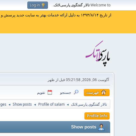
Welcome to
تالار گفتگوی پارسی‌لاتک
.
Log in
از تاریخ ۱۳۹۳/۸/۱۴ به
دلیل ارائه خدمات بهتر
به سایت جدید پرسش و پا
آگوست 06, 2026, 05:21:58 قبل از ظهر
فهرست
جستجو
تقویم
تالار گفتگوی پارسی‌لاتک
Profile of salam
Show posts
ges
◄
◄
◄
Profile Info
Show posts