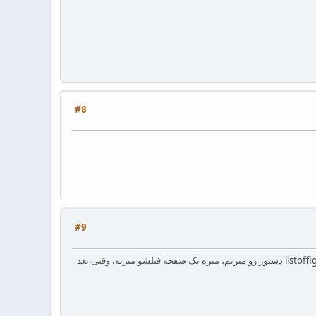
#8
#9
خیلی ممنون. درست شد. برای زمانی که فهرست جدولها و شکلها رو هم به فهرست اضافه کردم هم شماره صفحه رو اشتباه میزنه. وقتی قبل از \listoffigures دستور رو میزنم، میره یک صفحه قبلشو میزنه. وقتی بعد