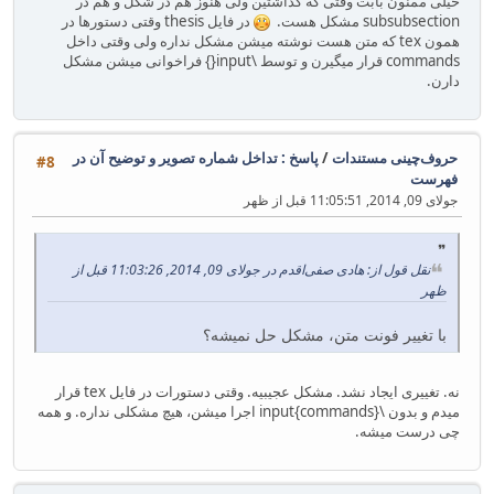
خیلی ممنون بابت وقتی که گذاشتین ولی هنوز هم در شکل و هم در
subsubsection مشکل هست.
در فایل thesis وقتی دستورها در
همون tex که متن هست نوشته میشن مشکل نداره ولی وقتی داخل
commands قرار میگیرن و توسط \input{} فراخوانی میشن مشکل
دارن.
حروف‌چینی مستندات
/
پاسخ : تداخل شماره تصویر و توضیح آن در
#8
فهرست
جولای 09, 2014, 11:05:51 قبل از ظهر
نقل قول از: هادی صفی‌اقدم در جولای 09, 2014, 11:03:26 قبل از
ظهر
با تغییر فونت متن، مشکل حل نمیشه؟
نه. تغییری ایجاد نشد. مشکل عجیبیه. وقتی دستورات در فایل tex قرار
میدم و بدون \input{commands} اجرا میشن، هیچ مشکلی نداره. و همه
چی درست میشه.