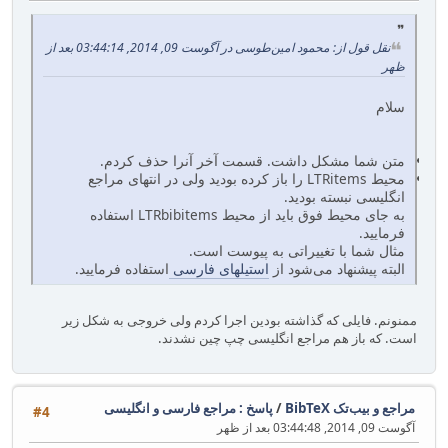
نقل قول از: محمود امین‌طوسی در آگوست 09, 2014, 03:44:14 بعد از
ظهر
سلام
متن شما مشکل داشت. قسمت آخر آنرا حذف کردم.
محیط LTRitems را باز کرده بودید ولی در انتهای مراجع
انگلیسی نبسته بودید.
به جای محیط فوق باید از محیط LTRbibitems استفاده
فرمایید.
مثال شما با تغییراتی به پیوست است.
البته پیشنهاد می‌شود از
استیلهای فارسی
استفاده فرمایید.
ممنونم. فایلی که گذاشته بودین اجرا کردم ولی خروجی به شکل زیر
است. که باز هم مراجع انگلیسی چپ چین نشدند.
مراجع و بیب‌تک BibTeX
/
پاسخ : مراجع فارسی و انگلیسی
#4
آگوست 09, 2014, 03:44:48 بعد از ظهر