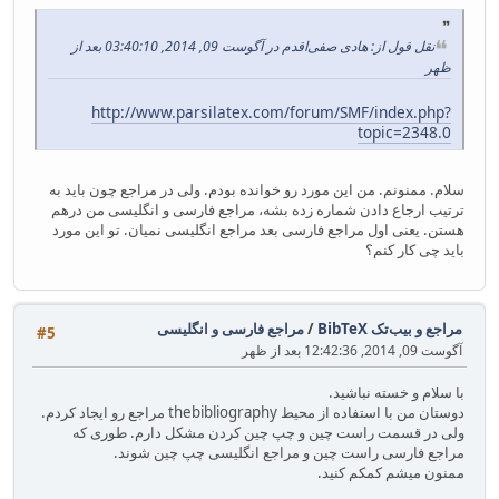
نقل قول از: هادی صفی‌اقدم در آگوست 09, 2014, 03:40:10 بعد از
ظهر
http://www.parsilatex.com/forum/SMF/index.php?
topic=2348.0
سلام. ممنونم. من این مورد رو خوانده بودم. ولی در مراجع چون باید به
ترتیب ارجاع دادن شماره زده بشه، مراجع فارسی و انگلیسی من درهم
هستن. یعنی اول مراجع فارسی بعد مراجع انگلیسی نمیان. تو این مورد
باید چی کار کنم؟
مراجع و بیب‌تک BibTeX
/
مراجع فارسی و انگلیسی
#5
آگوست 09, 2014, 12:42:36 بعد از ظهر
با سلام و خسته نباشید.
دوستان من با استفاده از محیط thebibliography مراجع رو ایجاد کردم.
ولی در قسمت راست چین و چپ چین کردن مشکل دارم. طوری که
مراجع فارسی راست چین و مراجع انگلیسی چپ چین شوند.
ممنون میشم کمکم کنید.