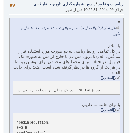
ریاضیات و علوم
/
پاسخ : شماره گذاری تابع چند ضابطه‌ای
#9
جولای 09, 2014, 10:22:31 قبل از ظهر
نقل قول از: ابوالفضل دیانت در جولای 09, 2014, 10:19:50 قبل از
ظهر
با سلام
در کل تمامی روابط ریاضی به دو صورت مورد استفاده قرار
می‌گیرد. الف) یا درون متن ب) یا خارج از متن به صورت یک
فرمول. در Latex برای محیط های مختلفی برای نوشتن روابط
در هر یک از گروه ها در نظر گرفنه شده است. مثلا: برای حالت
الف)
کد
[انتخاب]
این یک مثال از روابط ریاضی در $F=G+H$ است.
یا برای حالت ب داریم:
کد
[انتخاب]
\begin{equation}
F=G+H
\end{equation}