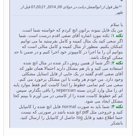
نقل قول از: ابوالفضل دیانت در جولای 09, 2014, 01:20:21 قبل از
ظهر
با سلام
من یک فایل نمونه براتون اتچ کردم که خواسته شما است.
نکته ۱:
نکته مورد اشاره آقای صفی اقدم درست است. شما
اگر سعی کنید یک مثال کمینه و کامل بفرستید ما می توانیم
کمکتان بکنیم. منظور از مثال کمینه و کامل مثالی است که
بتوانیم آن را ما اجرا در کامپیوتر خود اجرا کنیم و در ضمن تا حد
ممکن کوچک باشد.
نکته ۲:
اگر شما از همین روش ذکر شده در مثال اتچ شده
استفاده می کنید و باز هم مشکل دارید احتمالا همان طور که
آقای صفی اقدم گفتند در یک جایی از فایل استایل مشکلی
وجود دارد. من خودم هر وقت با این مشکل برخورد می کنم،
سعی می کنم تمامی خطوط را ابتدا کامنت کنم فقط موارد پایه
ای را مثل وارد کردن بسته xepersian را باقی بگذارم. سپس
کم کم خطوط کامنت شده را از کامنتی در می آورم تا ببینم کجا
مشکل ایجاد می شود.
نکته ۳:
شما باید به صورت normal فایل اتچ شده را کامپایل
کنید و خروجی مثل pdf اتچ شده باشد در صورتی که نیست
حتما اطلاع دهید و فایل log حاصل از کامپایل را ارسال کنید.
باتشکر