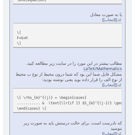
یا به صورت معادل
کد
[انتخاب]
\[
F=G+H
\]
مطالب بیشتر در این مورد را در سایت زیر مطالعه کنید.
LaTeX/Mathematics
مشکل فایل شما این بود که شما درون محیط از نوع ب محیط
از نوع الف را قرار داده بوید یعنی نوشته بودید:
کد
[انتخاب]
\[ \rho_{m}^{(j)} = \begin{cases}
........... & \text{\lr{if }} $S_{m}^{(j-1)} 
\end{cases} \]
که نادرست است، برای حالت درستش باید به صورت زیر
بنوسید
کد
[انتخاب]