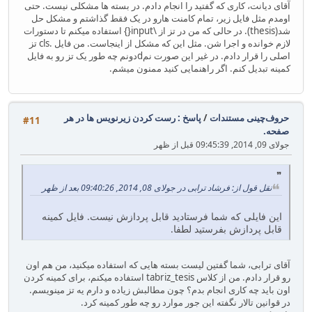
آقای دیانت، کاری که گفتید را انجام دادم. در بسته ها مشکلی نیست. حتی
اومدم مثل فایل زیر، تمام کامنت هارو در یک فقط گذاشتم و مشکل حل
شد(thesis). در حالی که من در تز از \input{} استفاده میکنم تا دستورات
لازم خوانده و اجرا شن. مثل این که مشکل از اینجاست. من فایل .cls تز
اصلی را قرار دادم. در غیر این صورت نمdدونم چه طور یک تز رو به فایل
کمینه تبدیل کنم. اگر راهنمایی کنید ممنون میشم.
حروف‌چینی مستندات
/
پاسخ : رست کردن زیرنویس ها در هر
#11
صفحه.
جولای 09, 2014, 09:45:39 قبل از ظهر
نقل قول از: فرشاد ترابی در جولای 08, 2014, 09:40:26 بعد از ظهر
این فایلی که شما فرستادید قابل پردازش نیست. فایل کمینه
قابل پردازش بفرستید لطفا.
آقای ترابی، شما گفتین لیست بسته هایی که استفاده میکنید، من هم اون
رو قرار دادم. من از کلاس tabriz_tesis استفاده میکنم، برای کمینه کردن
اون باید چه کاری انجام بدم؟ چون مطالبش زیاده و دارم یه تز مینویسم.
در قوانین تالار نگفته این جور موارد رو چه طور کمینه کرد.