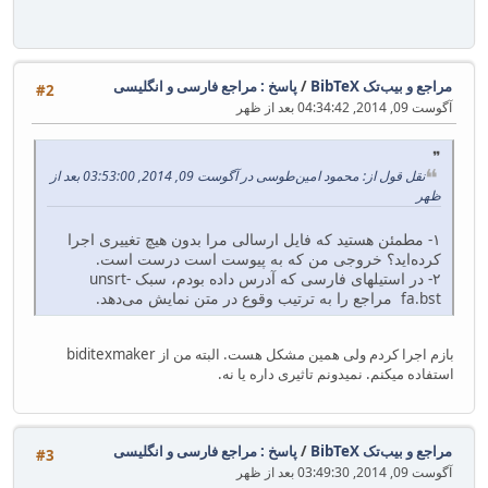
مراجع و بیب‌تک BibTeX
/
پاسخ : مراجع فارسی و انگلیسی
#2
آگوست 09, 2014, 04:34:42 بعد از ظهر
نقل قول از: محمود امین‌طوسی در آگوست 09, 2014, 03:53:00 بعد از
ظهر
۱- مطمئن هستید که فایل ارسالی مرا بدون هیچ تغییری اجرا
کرده‌اید؟ خروجی من که به پیوست است درست است.
۲- در استیلهای فارسی که آدرس داده بودم، سبک unsrt-
fa.bst مراجع را به ترتیب وقوع در متن نمایش می‌دهد.
بازم اجرا کردم ولی همین مشکل هست. البته من از biditexmaker
استفاده میکنم. نمیدونم تاثیری داره یا نه.
مراجع و بیب‌تک BibTeX
/
پاسخ : مراجع فارسی و انگلیسی
#3
آگوست 09, 2014, 03:49:30 بعد از ظهر