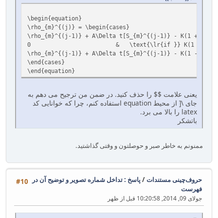
\begin{equation}
\rho_{m}^{(j)} = \begin{cases}
\rho_{m}^{(j-1)} + A\Delta t[S_{m}^{(j-1)} - K(1 + s)]
0 & \text{\lr{if }} K(1 - s) < S_{m}^{
\rho_{m}^{(j-1)} + A\Delta t[S_{m}^{(j-1)} - K
\end{cases}
\end{equation}
یعنی علامت $$ را حذف کنید. در ضمن من ترجیح می دهم به
جای \[ از محیط equation استفاده کنم، چرا که خوانایی کد
latex را بالا می برد.
باتشکر
ممنونم به خاطر صبر و حوصلتون و وقتی گذاشتید.
حروف‌چینی مستندات
/
پاسخ : تداخل شماره تصویر و توضیح آن در
#10
فهرست
جولای 09, 2014, 10:20:58 قبل از ظهر