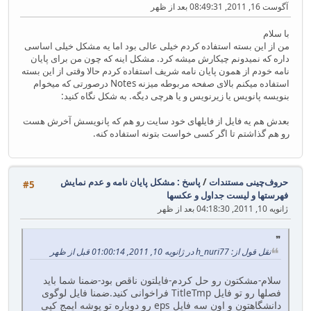
آگوست 16, 2011, 08:49:31 بعد از ظهر
با سلام
من از این بسته استفاده کردم خیلی عالی بود اما یه مشکل خیلی اساسی
داره که نمیدونم چیکارش میشه کرد. مشکل اینه که چون من برای پایان
نامه خودم از همون پایان نامه شریف استفاده کردم حالا وقتی از این بسته
استفاده میکنم بالای صفحه مربوطه میزنه Notes درصورتی که میخوام
بنویسه پانویس یا زیرنویس و یا هرچی دیگه. به شکل نگاه کنید:
بعدش هم یه فایل از فایلهای خود سایت رو هم که پانویسش آخرش هست
رو هم گذاشتم تا اگر کسی خواست بتونه استفاده کنه.
حروف‌چینی مستندات
/
پاسخ : مشکل پایان نامه و عدم نمایش
#5
فهرستها و لیست جداول و عکسها
ژانویه 10, 2011, 04:18:30 بعد از ظهر
نقل قول از: h_nuri77 در ژانویه 10, 2011, 01:00:14 قبل از ظهر
سلام-مشکتون رو حل کردم-فایلتون ناقص بود-ضمنا شما باید
فصلها رو تو فایل TitleTmp فراخوانی کنید.ضمنا فایل لوگوی
دانشگاهتون و اون سه فایل eps رو دوباره تو پوشه ایمج کپی