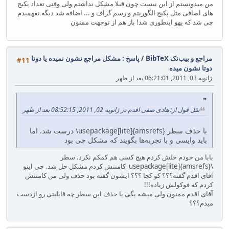
من میدونستم از این نیست چون قبلا مشکل نداشتم ولی وقتی تعداد پکیج
های اضافی مثل پکیج الگوریتم و رسم گراف و ... اضافه شد دیگه نفهمیدم
چی شد که یهو اینطوری شد! باز هم از توجهت ممنون
مراجع و بیب‌تک BibTeX
/
پاسخ : مشکل مراجع نشون نمیده یا دوتا
#11
دوتا نشون میده
ژانویه 03, 2011, 06:21:01 بعد از ظهر
نقل قول از: هادی صفی اقدم در ژانویه 02, 2011, 08:52:15 بعد از ظهر
با حذف سطر ‪‎‎\usepackage[lite]{amsrefs}‎‬ درست شد. اما
باید وایسی و با تجربه‌ها بگویند که مشکل چی بود
بابا من خودم حلش کردم هیچ کسی هم کمکم نکرد. سطر
\usepackage[lite]{amsrefs}‎‬ کامنتش کردم مشکل حل شد. چی اینو
آقای اقدم گفته؟؟؟ کو کجا ؟؟؟ ایشون گفته بود حذف ولی من کامنتش
کردم که فوکولش زیاده!!!
آقای اقدم ممنون ولی میشه بگی با حذف این سطر چه قابلیتی رو ازدست
میدم؟؟؟