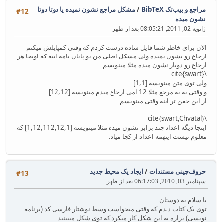
مراجع و بیب‌تک BibTeX
/
مشکل مراجع نشون نمیده یا دوتا دوتا
#12
نشون میده
ژانویه 02, 2011, 08:05:21 بعد از ظهر
الان برای خاطر شما فایل ساده درست کردم که وقتی کمپایلش میکنم
ارجاع رو نشون نمیده ولی مشکل اصلی من تو پایان نامه اینه که اونجا هر
ارجاع رو دوبار نشون میده مثلا مینویسم
\cite{swart}
ولی توی متن مینویسه [1,1]
و وقتی به یه مرجع مثلا 12 امی ارجاع میدم مینویسه [12,12]
از این خفن تر اینه وقتی مینویسم
\cite{swart,Chvatal}
اینجا دیگه اعداد چند برابر نشون میده مثلا مینویسه [1,12,112,12,1] که
معلوم نیست اینهمه اعداد از کجا میاد.
حروف‌چینی مستندات
/
ایجاد یک محیط جدید
#13
سپتامبر 03, 2010, 06:17:03 بعد از ظهر
با سلام به دوستان
توی یک کتاب دیدم که وقتی میخواست وسط نوشتار فارسی کد (برنامه
نویسی) بزاره به این شکل کار میکرد که توی شکل میبینید