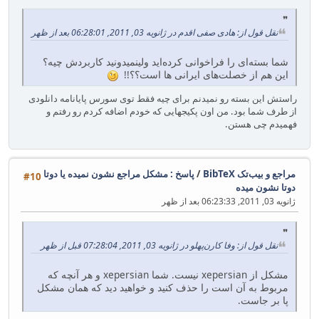
نقل قول از: هادی صفی اقدم در ژانویه 03, 2011, 06:28:01 بعد از ظهر
شما بسته‌ای را فراخوانی کرده‌اید ولینمیدونید کاربردش چیه؟
این هم از خصلت‌های ایرانی ها است؟؟!!
راستش این بسته رو نمیدنم برای چیه فقط توی سورس پایانامه دانلودی
از طرف شما بود. من اون پکیجهایی که خودم اضافه کردم رو رفتم و
فهمیدم چی هستن.
مراجع و بیب‌تک BibTeX
/
پاسخ : مشکل مراجع نشون نمیده یا دوتا
#10
دوتا نشون میده
ژانویه 03, 2011, 06:23:33 بعد از ظهر
نقل قول از: وفا کارن‌پهلو در ژانویه 03, 2011, 07:28:04 قبل از ظهر
مشکل از xepersian نیست. شما xepersian و هر آنچه که
مربوط به آن است را حذف کنید و خواهید دید که همان مشکل
پا بر جاست.