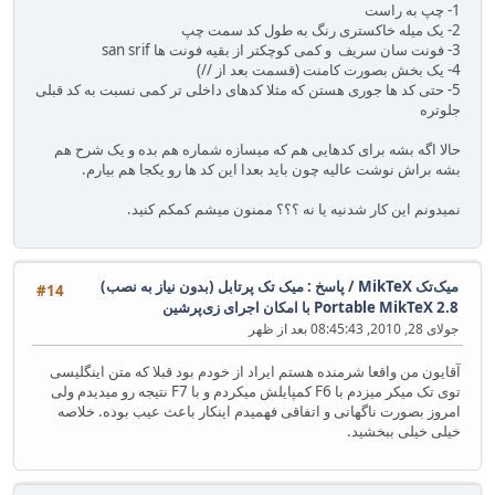
1- چپ به راست
2- یک میله خاکستری رنگ به طول کد سمت چپ
3- فونت سان سریف و کمی کوچکتر از بقیه فونت ها san srif
4- یک بخش بصورت کامنت (قسمت بعد از //)
5- حتی کد ها جوری هستن که مثلا کدهای داخلی تر کمی نسبت به کد قبلی
جلوتره
حالا اگه بشه برای کدهایی هم که میسازه شماره هم بده و یک شرح هم
بشه براش نوشت عالیه چون باید بعدا این کد ها رو یکجا هم بیارم.
نمیدونم این کار شدنیه یا نه ؟؟؟ ممنون میشم کمکم کنید.
میک‌تک MikTeX
/
پاسخ : میک تک پرتابل (بدون نیاز به نصب)
#14
Portable MikTeX 2.8 با امکان اجرای زی‌پرشین
جولای 28, 2010, 08:45:43 بعد از ظهر
آقایون من واقعا شرمنده هستم ایراد از خودم بود قبلا که متن اینگلیسی
توی تک میکر میزدم با F6 کمپایلش میکردم و با F7 نتیجه رو میدیدم ولی
امروز بصورت ناگهانی و اتفاقی فهمیدم اینکار باعث عیب بوده. خلاصه
خیلی خیلی ببخشید.