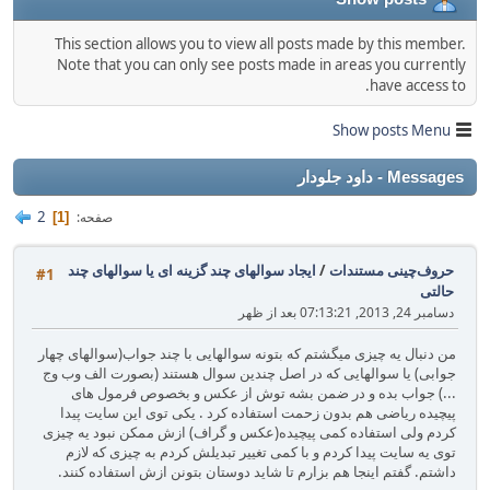
This section allows you to view all posts made by this member.
Note that you can only see posts made in areas you currently
have access to.
Show posts Menu
Messages - داود جلودار
2
صفحه
1
حروف‌چینی مستندات
/
ایجاد سوالهای چند گزینه ای یا سوالهای چند
#1
حالتی
دسامبر 24, 2013, 07:13:21 بعد از ظهر
من دنبال یه چیزی میگشتم که بتونه سوالهایی با چند جواب(سوالهای چهار
جوابی) یا سوالهایی که در اصل چندین سوال هستند (بصورت الف وب وج
...) جواب بده و در ضمن بشه توش از عکس و بخصوص فرمول های
پیچیده ریاضی هم بدون زحمت استفاده کرد . یکی توی این سایت پیدا
کردم ولی استفاده کمی پیچیده(عکس و گراف) ازش ممکن نبود یه چیزی
توی یه سایت پیدا کردم و با کمی تغییر تبدیلش کردم به چیزی که لازم
داشتم. گفتم اینجا هم بزارم تا شاید دوستان بتونن ازش استفاده کنند.