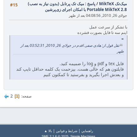
میک‌تک MikTeX
/
پاسخ : میک تک پرتابل (بدون نیاز به نصب)
#15
Portable MikTeX 2.8 با امکان اجرای زی‌پرشین
جولای 26, 2010, 04:08:56 بعد از ظهر
با تشکر از سرعت عمل
اینم سه تا فایل بصورت فشرده
نقل قول از: هادی صفی اقدم در جولای 26, 2010, 03:52:31 بعد از
ظهر
فایل tex و pdf و log را ضمیمه کنید.
فایلتون هم که خالی هست. بیزحمت یک کلمه حداقل تایپ کند
و بعدش اجرا بگیرید و بفرستید تا کمکتون کنیم
2
صفحه
1
|
|
راهنمايي
شرایط و قوانین
بالا ▲
,
SMF 2.1.6 © 2025
Simple Machines