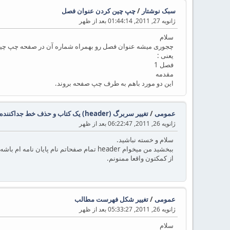
سبک نوشتار
/
چپ چین کردن عنوان فصل
ژانویه 27, 2011, 01:44:14 بعد از ظهر
سلام
چجوری میشه عنوان فصل رو بهمراه شماره آن در صفحه چپ چی
یعنی :
فصل 1
مقدمه
این دو مورد باهم به طرف چپ صفحه بروند.
عمومی
/
تغییر سربرگ (header) یک کتاب و حذف خط جداکننده آن
ژانویه 26, 2011, 06:22:47 بعد از ظهر
سلام و خسته نباشید.
ببخشید من میخوام header تمام صفحاتم نام پایان نامه ام باشه و زیرش هم خط نکشه. این مورد چجوری میتونم اعمال کنم؟ خیلی عذر میخوام اگه سوالم ابتدایی هست. راهنمای زی پرشین رو هنوز پیدا نکردم.
از کمکتون واقعا ممنونم.
عمومی
/
تغییر شکل فهرست مطالب
ژانویه 26, 2011, 05:33:27 بعد از ظهر
سلام