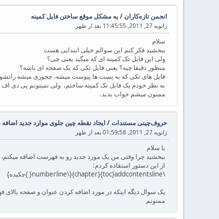
انجمن تازه‌کاران
/
یه مشکل موقع ساختن فایل کمینه
ژانویه 27, 2011, 11:45:55 بعد از ظهر
سلام
ببخشید فکر کنم این سوالم خیلی ابتدایی هست
ولی این فایل تک کمینه ای که میگید یعنی چی؟
منظور دقیقا چیه؟ یعنی فایل تکی که یک صفحه ای باشه؟
فایل های تکی که به پست ها پیوست میشه، چجوری میشه رانشون 
به نظر خودم یک فایل تک کمینه ساختم، ولی نمیتونم پی دی اف اون
ممنون میشم جواب بدید.
حروف‌چینی مستندات
/
ایجاد نقطه چین جلوی موارد جدید اضاف
ژانویه 27, 2011, 01:59:58 بعد از ظهر
با سلام
ببخشید چرا وقتی من یک مورد جدید رو به فهرست اضافه میکنم، 
از این دستور استفاده کردم:
\numberline\}{chapter}{toc}addcontentsline{ }چکیده}
یک سوال دیگه اینکه در مورد اضافه کردن عنوان و صفحه بالای ف
ممنونم