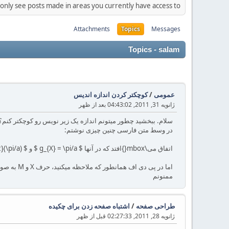
 only see posts made in areas you currently have access to.
Attachments
Topics
Messages
Topics - salam
عمومی
/
کوچکتر کردن اندازه اندیس
ژانویه 31, 2011, 04:43:02 بعد از ظهر
سلام. ببخشید چطور میتونم اندازه یک زیر نویس رو کوچکتر کنم؟
در وسط متن فارسی چنین چیزی نوشتم:
اتفاق می\mbox{}افتد که در آنها $ g_{X} = \pi/a $ و $ g_{M} = \sqrt{2}(\pi/a) $
اما در پی دی اف همانطور که ملاحظه میکنید، حرف X و M به صورت اندیس واضح نیستند. چطور میتونم کوچکترشون کنم تا بصورت اندیس شوند؟
ممنونم
طراحی صفحه
/
اشتباه صفحه زدن برای چکیده
ژانویه 28, 2011, 02:27:33 قبل از ظهر