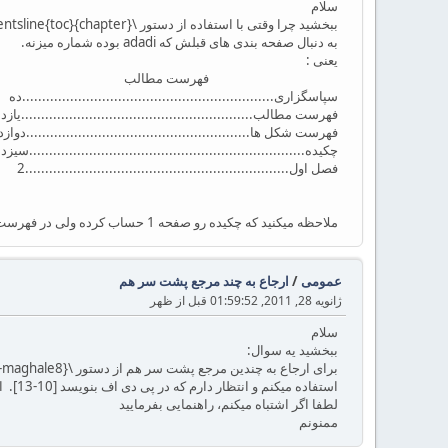
سلام
به دنبال صفحه بندی های قبلش که adadi بوده شماره میزنه.
یعنی :
فهرست مطالب
سپاسگزاری...............................................................ده
فهرست مطالب..........................................................یازد
فهرست شکل ها........................................................دوازد
چکیده.....................................................................سیزد
فصل اول..................................................................2
ملاحظه میکنید که چکیده رو صفحه 1 حساب کرده ولی در فهرست اشتباه مینویسه.
عمومی
/
ارجاع به چند مرجع پشت سر هم
ژانویه 28, 2011, 01:59:52 قبل از ظهر
سلام
ببخشید یه سوال:
برای ارجاع به چندین مرجع پشت سر هم از دستور \cite{maghale5-maghale8}
استفاده میکنم و انتظار دارم که در پی دی اف بنویسد [10-13]. اما متأسفانه با [?] مواجه میشوم.
لطفا اگر اشتباه میکنم، راهنمایی بفرمایید
ممنونم