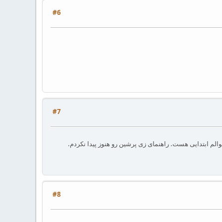
#6
#7
#8