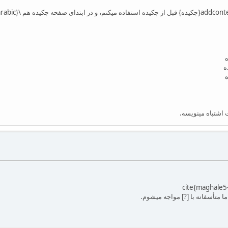
ه
ه
ه