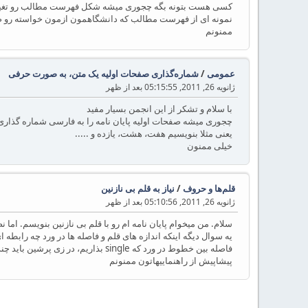
کسی هست بتونه بگه چجوری میشه شکل فهرست مطالب رو تغیی
نمونه ای از فهرست مطالب که دانشگاهمون ازمون خواسته رو 
ممنونم
عمومی
/
شماره‌گذاری صفحات اولیه یک متن، به صورت حرفی
ژانویه 26, 2011, 05:15:55 بعد از ظهر
با سلام و تشکر از این انجمن بسیار مفید
چجوری میشه صفحات اولیه پایان نامه را به فارسی شماره گذاری
یعنی مثلا بنویسیم هفت، هشت، یازده و .....
خیلی ممنون
قلم‌ها و حروف
/
نیاز به قلم بی نازنین
ژانویه 26, 2011, 05:10:56 بعد از ظهر
سلام. من میخوام پایان نامه ام رو با قلم بی نازنین بنویسم. اما 
یه سوال دیگه اینکه اندازه های قلم و فاصله ها در ورد چه رابطه ای با زی پرشین داره؟ مثلا 
فاصله بین خطوط در ورد که single بذاریم، در زی پرشین باید چند باشه؟
پیشاپیش از راهنماییهاتون ممنونم