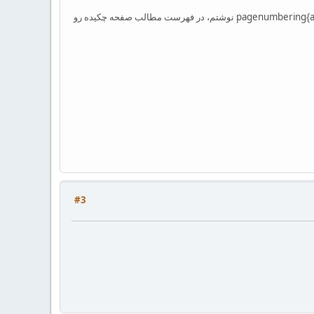
ببخشید چرا وقتی با استفاده از دستور \addcontentsline{toc}{chapter}{چکیده} قبل از چکیده استفاده میکنم، و در ابتدای صفحه چکیده هم \pagenumbering{arabic} نوشتم، در فهرست مطالب صفحه چکیده رو
#3