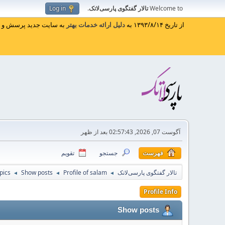
Welcome to
تالار گفتگوی پارسی‌لاتک
.
Log in
از تاریخ ۱۳۹۳/۸/۱۴ به
دلیل ارائه خدمات بهتر
به سایت جدید پرسش و پا
آگوست 07, 2026, 02:57:43 بعد از ظهر
فهرست
جستجو
تقویم
تالار گفتگوی پارسی‌لاتک
Profile of salam
Show posts
pics
◄
◄
◄
Profile Info
Show posts