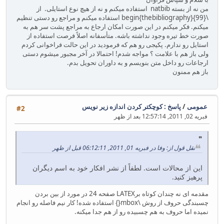
من نه از بسته natbib استفاده میکنم و نه از هیچ نوع استایلی. از
\begin{thebibliography}{99} استفاده میکنم و مراجع رو دستی تنظیم
میکنم. فکر میکنم در این صورت امکان ارجاع به مراجع پشت سر هم به
صورت خط تیره وجود نداشته باشه. متأسفانه اصلاً فرصت استفاده از
استایل رو ندارم. پکیجی رو هم که فرمودید در این حالت فراخوانی کردم
ولی باز هم با علامت ؟ مواجه شدم! احتمالا در آخر مجبور میشوم دستی
ارجاعات رو داخل متن بنویسم و به داوران تحویل بدم.
باز هم ممنون
عمومی
/
پاسخ : کوچکتر کردن اندازه زیر نویس
#2
فبریه 02, 2011, 12:57:14 بعد از ظهر
نقل قول از: وفا در فبریه 01, 2011, 06:12:11 قبل از ظهر
این از محالات است. لطفاً از نشر افکار خود به اسم دیگران
پرهیز کنید.
مقدمه ای نه چندان کوتاه برLATEX صفحه 24 در مورد از بین بردن
چسبندگی حروف از روش \mbox{} استفاده شده! کار نیم فاصله رو انجام
نمیده اما حروف به هم چسبیده رو از هم جدا میکنه.