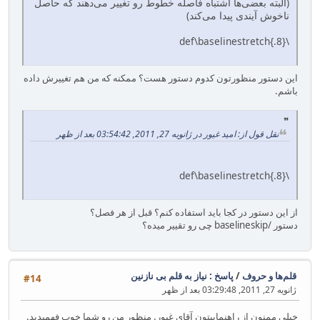
(البته بعضی‌ها اشتباه فاصله خطوط رو تغییر می‌دهند که حاصل
نا‌خوش آیندی پیدا می‌کند)
\def\baselinestretch{.8}
این دستور منظورتون کدوم دستور هست؟ ممکنه که من هم تغییرش داده
باشم.
نقل قول از: امید غیور در ژانویه 27, 2011, 03:54:42 بعد از ظهر
\def\baselinestretch{.8}
از این دستور در کجا باید استفاده کنم؟ قبل از هر فصل؟
دستور /baselineskip چی رو تقییر میده؟
قلم‌ها و حروف
/
پاسخ : نیاز به قلم بی نازنین
#14
ژانویه 27, 2011, 03:29:48 بعد از ظهر
خیلی ممنون از راهنماییتون آقای غیور. منظور من رو شما خوب فهمیدید.