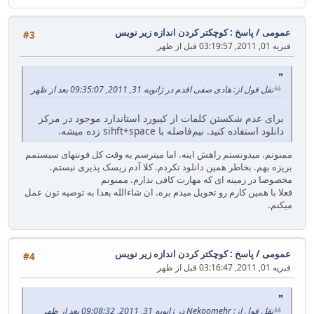
عمومی
/
پاسخ : کوچکتر کردن اندازه زیر نویس
#3
فبریه 01, 2011, 03:19:57 قبل از ظهر
نقل قول از: هادی صفی اقدم در ژانویه 31, 2011, 09:35:07 بعد از ظهر
برای عدم شکستن کلمات از کیبورد استاندارد موجود در مرکز
دانلود استفاده کنید. نیم‌فاصله با sihft+space زده میشه.
ممنونم. میدونستم راهش اینه. اما میترسم یه وقت کل فونتهای سیستمم
بریزه بهم. بخاطر همین دانلود نکردم. کلا آدم ریسک پذیری نیستم.
مخصوصا در زمینه ای که مهارت کافی ندارم. ممنونم
فعلا با همین کارم رو تحویل میدم بره. ان شاءالله بعدا به توصیه تون عمل
میکنم.
عمومی
/
پاسخ : کوچکتر کردن اندازه زیر نویس
#4
فبریه 01, 2011, 03:16:47 قبل از ظهر
نقل قول از: Nekoomehr در ژانویه 31, 2011, 09:08:32 بعد از ظهر