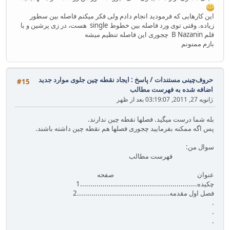
این کارهایی که فرمودید انجام دادم ولی فکر میکنم فاصله بین سطور
زیاده. وقتی توی ورد فاصله بین خطوط single هست، در زی پرشین و با
قلم B Nazanin چجوری این فاصله تنظیم میشه
بازم ممنونم
حروف‌چینی مستندات
/
پاسخ : ایجاد نقطه چین جلوی موارد جدید
#15
اضافه شده به فهرست مطالب
ژانویه 27, 2011, 03:19:07 بعد از ظهر
بله شما درست میگید. فصلها نقطه چین ندارند.
پس اگه ممکنه بفرمایید چجوری فصلها هم نقطه چین داشته باشند.
سوال من:
فهرست مطالب
عنوان صفحه
چکیده.........................................................1
فصل اول مقدمه.............................................2
.
.
.
.