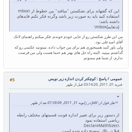
این كه گفته​اند برای نشكستن "می​افتد" بین خطوط از \mbox
استفاده كنید باید به صورت زیر باشد وگرنه فكر نكنم فایده​ای
داشته باشد:
\mbox{می​افتد}
من این طرز شکستن رو از جایی خودم خوندم. فکر میکنم راهنمای لاتک
آقای امیدعلی بود.
ولی باور کنید همینجوری هم برای من جواب داده. میتونید عکسی رو که
گذاشتم ببینید. البته راه حل های بهتر هم حتما هست ولی من فرصت
ندارم. از شما هم ممنونم
عمومی
/
پاسخ : کوچکتر کردن اندازه زیر نویس
#5
فبریه 01, 2011, 03:14:20 قبل از ظهر
نقل قول از: Jalil در ژانویه 31, 2011, 07:39:09 بعد از ظهر
از دستور زیر برای تغییر اندازه فونت قسمتهای مختلف رابطه
ریاضی استفاده نمود
\DeclareMathSizes
قبلا در تالار توضیح داده شده است