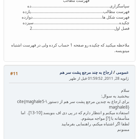
فهرست مطالب
سپاسگزاری...............................................................ده
فهرست مطالب..........................................................یازده
فهرست شکل ها........................................................دوازده
چکیده.....................................................................سیزده
فصل اول..................................................................2
ملاحظه میکنید که چکیده رو صفحه 1 حساب کرده ولی در فهرست اشتباه
مینویسه.
عمومی
/
ارجاع به چند مرجع پشت سر هم
#11
ژانویه 28, 2011, 01:59:52 قبل از ظهر
سلام
ببخشید یه سوال:
برای ارجاع به چندین مرجع پشت سر هم از دستور \cite{maghale5-
maghale8}
استفاده میکنم و انتظار دارم که در پی دی اف بنویسد [10-13]. اما
متأسفانه با [?] مواجه میشوم.
لطفا اگر اشتباه میکنم، راهنمایی بفرمایید
ممنونم