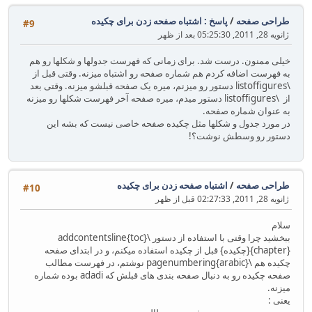
طراحی صفحه
/
پاسخ : اشتباه صفحه زدن برای چکیده
#9
ژانویه 28, 2011, 05:25:30 بعد از ظهر
خیلی ممنون. درست شد. برای زمانی که فهرست جدولها و شکلها رو هم
به فهرست اضافه کردم هم شماره صفحه رو اشتباه میزنه. وقتی قبل از
\listoffigures دستور رو میزنم، میره یک صفحه قبلشو میزنه. وقتی بعد
از \listoffigures دستور میدم، میره صفحه آخر فهرست شکلها رو میزنه
به عنوان شماره صفحه.
در مورد جدول و شکلها مثل چکیده صفحه خاصی نیست که بشه این
دستور رو وسطش نوشت؟!
طراحی صفحه
/
اشتباه صفحه زدن برای چکیده
#10
ژانویه 28, 2011, 02:27:33 قبل از ظهر
سلام
ببخشید چرا وقتی با استفاده از دستور \addcontentsline{toc}
{chapter}{چکیده} قبل از چکیده استفاده میکنم، و در ابتدای صفحه
چکیده هم \pagenumbering{arabic} نوشتم، در فهرست مطالب
صفحه چکیده رو به دنبال صفحه بندی های قبلش که adadi بوده شماره
میزنه.
یعنی :