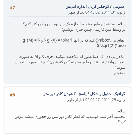
عمومی
/
کوچکتر کردن اندازه اندیس
#7
ژانویه 31, 2011, 04:43:02 بعد از ظهر
سلام. ببخشید چطور میتونم اندازه یک زیر نویس رو کوچکتر کنم؟
در وسط متن فارسی چنین چیزی نوشتم:
اتفاق می\mbox{}افتد که در آنها $ g_{X} = \pi/a $ و $ g_{M} =
\sqrt{2}(\pi/a) $
اما در پی دی اف همانطور که ملاحظه میکنید، حرف X و M به صورت
اندیس واضح نیستند. چطور میتونم کوچکترشون کنم تا بصورت اندیس
شوند؟
ممنونم
گرافیک، جدول و شکل
/
پاسخ : کشیدن کادر دور متن
#8
ژانویه 29, 2011, 02:06:27 قبل از ظهر
سلام.
ببخشید آخر شما فهمیدید که قطر کادر دور متن رو چجوری میشه عوض
کرد؟