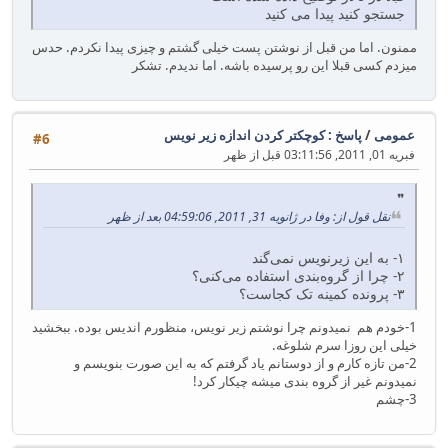
جستجو کنید پیدا می کنید
ممنون. اما من قبل از نوشتن پست خیلی گشتم و چیزی پیدا نکردم. حدس
میزدم کسی قبلا این رو پرسیده باشه. اما ندیدم. تشکر
عمومی
/
پاسخ : کوچکتر کردن اندازه زیر نویس
#6
فبریه 01, 2011, 03:11:56 قبل از ظهر
نقل قول از: وفا در ژانویه 31, 2011, 04:59:06 بعد از ظهر
۱- به این زیرنویس نمی‌گند
۲- چرا از گروه‌بندی استفاده می‌کنی؟
۳- پرونده کمینه تک کجاست؟
1-خودم هم نمیدونم چرا نوشتم زیر نویس، منظورم اندیس بوده. ببخشید
خیلی این روزا سرم شلوغه.
2-من تازه کارم و از دوستانم یاد گرفتم که به این صورت بنویسم و
نمیدونم غیر از گروه بندی میشه چیکار کرد!
3-چشم