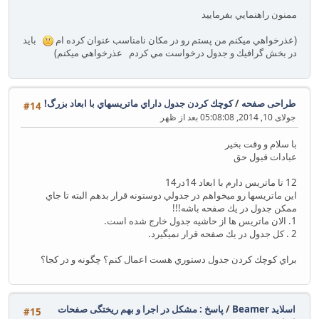
ممنون راهنمايي بفرماييد
(عذرخواهي ميكنم من پستم رو در مكان نامناسب عنوان كرده ام
بايد
در بخش گرافيك و جدول درخواست مي كردم عذرخواهي ميكنم)
طراحی صفحه
/
كوچك كردن جدول داراي ماتريسهاي با ابعاد بزرگ!
#14
جولای 10, 2014, 05:08:08 بعد از ظهر
با سلام و وقت بخير
عبادات قبول حق
12 تا ماتريس دارم با ابعاد 14در14
اين ماتريسها رو ميخواهم در جدولي دوستونه قرار بدهم البته تا جاي
ممكن جدول در يك صفحه باشه!!!
1. الان ماتريس ها از حاشيه جدول خارج شده است.
2 . كل جدول در يك صفحه قرار نميگيرد.
براي كوچك كردن جدول دستوري هست اعمال كنم؟ چگونه و در كجا؟
اسلاید Beamer
/
پاسخ : مشکل در اجرا و بهم ریختگی صفحات
#15