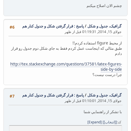
چشم الان اصلاح ميكنم
گرافیک، جدول و شکل
/
پاسخ : قرار گرفتن شكل و جدول كنار هم
#6
جولای 15, 2014, 01:19:31 قبل از ظهر
از محيط figure استفاده كردم!!
طبق مثالي كه اينجاست عمل كردم فقط به جاي شكل دوم جدول رو قرار
دادم
http://tex.stackexchange.com/questions/37581/latex-figures-
side-by-side
چرا درست نيست؟
گرافیک، جدول و شکل
/
پاسخ : قرار گرفتن شكل و جدول كنار هم
#7
جولای 15, 2014, 01:10:01 قبل از ظهر
با تشكر از راهنمايي شما
کد
[انتخاب]
Expand