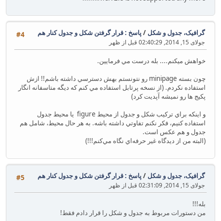
گرافیک، جدول و شکل
/
پاسخ : قرار گرفتن شكل و جدول كنار هم
#4
جولای 15, 2014, 02:40:29 قبل از ظهر
خواهش ميكنم.... بله درست مي فرمايين.
چون بسته minipage رو نتونستم بهش دسترسي داشته باشم!! ازش
استفاده نكردم. (از نسخه پرتابل استفاده مي كنم كه ديگه متاسفانه انگار
پكيج ها رو نميشه آپديت كرد)
و اينكه براي تركيب شكل و جدول از محيط figure يا محيط جدول
استفاده كنيم، فكر نكنم تفاوتي داشته باشه. به هر حال محيط، شامل هم
جدول و هم عكس است.
(البته من از ديدگاه غير حرفه‌اي نگاه مي‌كنم!!!)
گرافیک، جدول و شکل
/
پاسخ : قرار گرفتن شكل و جدول كنار هم
#5
جولای 15, 2014, 02:31:09 قبل از ظهر
بله!!!
من دستورات مربوط به جدول و شكل را قرار دادم فقط!