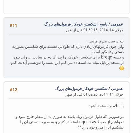
عمومی
/
پاسخ : شكستن خودكار فرمول‌هاي بزرگ
#11
جولای 14, 2014, 01:59:15 قبل از ظهر
بله درست مي‌فرماييد...
ولي چون فرمولهاي زيادي دارم كه طولاني هستند براي شكستن بصورت
دستي وقت‌گير است.
و بسته breqn براي شكستن خودكار را پيدا كردم در سايت.... ولي چون
از نسخه پرتابل ميك تك استفاده مي كنم اين بسته را نتونستم آپديت كنم
عمومی
/
شكستن خودكار فرمول‌هاي بزرگ
#12
جولای 14, 2014, 01:02:26 قبل از ظهر
با سلام و خسته نباشيد
در صورتي كه طول فرمول زياد باشد به طوري ك از سطر خارج شود و
نخواهيم از محيط eqnarray استفاده كنيم و به صورت دستي آن را
بشكنيم آيا راهي وجود دارد؟؟