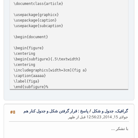
\documentclass{article}
\usepackage{graphicx}
\usepackage{caption}
\usepackage{subcaption}
\begin{document}
\begin{figure}
\centering
\begin{subfigure}{.5\textwidth}
\centering
‎‎\includegraphics[width=‎3‎‎‎cm]{‎fig a‎‎‎‎‎‎‎‎‎}‎‎‎
\caption{‎aaaaa‎}
\label{‎figa‎}
\end{subfigure}%
\begin{subfigure}{.5\textwidth}
\centering
‎\caption{‎table b‎}‎‎
‎\begin{tabular}{|c|c|}‎
گرافیک، جدول و شکل
/
پاسخ : قرار گرفتن شكل و جدول كنار هم
#8
‎‎‎\hline‎
جولای 15, 2014, 12:56:23 قبل از ظهر
‎a&v ‎\\‎
‎\hline‎
با تشكر ...
‎\end{tabular}‎
\end{subfigure}