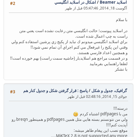
اسلاید Beamer
/
اشكال در اسلايد انگليسي
#2
آگوست 18, 2014, 05:47:46 قبل از ظهر
با سلام
در اسلايد پيوست؛ حالت انگليسي متن رعايت نشده است يعني متن
راست به چپ اعمال شده است.
براي اسلايد انگليسي ميدونم ك نبايد از پكيج زي پرشين استفاده كنم ولي
وقتي اين پكيج را غيرفعال مي كنم اجراي آن تمام نمي شود!!
و همچنين اعداد فارسي هستند.
و در قسمت مراجع هم اسلايدبار (حاشيه سمت راست) بهم خورده است!!
لطفا راهنمايي بفرماييد
با تشكر
گرافیک، جدول و شکل
/
پاسخ : قرار گرفتن شكل و جدول كنار هم
#3
جولای 15, 2014, 02:48:16 قبل از ظهر
درسته!!!
من با pdfpages‌ اشتباه كردم
ولي من نتونستم بسته هايي مثل همين pdfpages ‌و همينطور breqn رو
آپديت كنم!!!!
موقع نصب اين پيغام طاهر ميشه:
MiKTeX 2.8 is not supported any more....