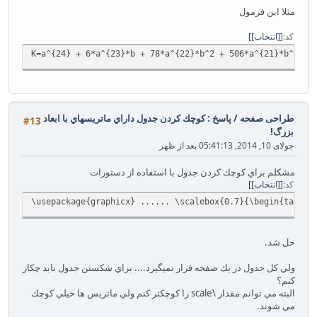
مثلا اين فرمول
کد
[انتخاب]
K=a^‎{‎24‎}‎ + 6*a^‎{‎23‎}‎*b + 78*a^‎{‎22‎}‎*b^2 + 506*a^‎{‎21‎}‎*b^3 +
طراحی صفحه
/
پاسخ : كوچك كردن جدول داراي ماتريسهاي با ابعاد
#13
بزرگ!
جولای 10, 2014, 05:41:13 بعد از ظهر
مشكلم براي كوچك كردن جدول با استفاده از دستورات
کد
[انتخاب]
‎\usepackage{graphicx}‎‎ ...... ‎\scalebox{0.7}{‎‎‎‎\begin{‎tabular}‎{
حل شد.
ولي كل جدول در يك صفحه قرار نميگيرد.... براي شكستن جدول بايد چكار
كنم؟
البته مي توانم مقدار \scale را كوچكتر كنم ولي ماتريس ها خيلي كوچك
مي شوند.