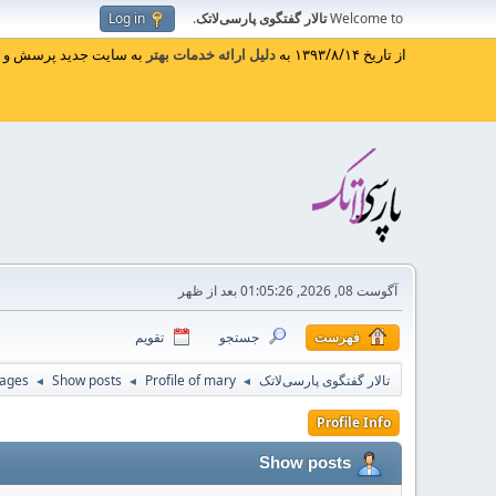
Welcome to
تالار گفتگوی پارسی‌لاتک
.
Log in
از تاریخ ۱۳۹۳/۸/۱۴ به
دلیل ارائه خدمات بهتر
به سایت جدید پرسش و پا
آگوست 08, 2026, 01:05:26 بعد از ظهر
فهرست
جستجو
تقویم
تالار گفتگوی پارسی‌لاتک
Profile of mary
Show posts
ages
◄
◄
◄
Profile Info
Show posts