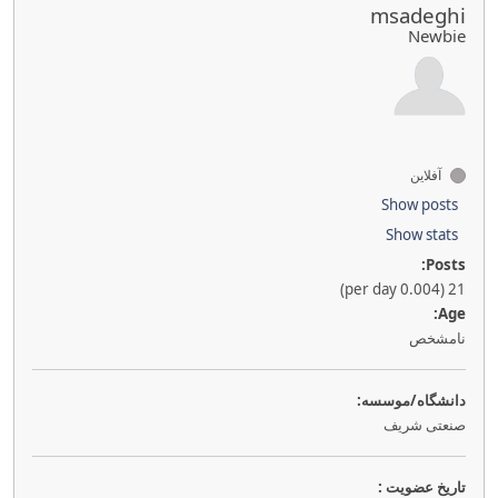
msadeghi
Newbie
آفلاین
Show posts
Show stats
Posts:
21 (0.004 per day)
Age:
نامشخص
دانشگاه/موسسه:
صنعتی شریف
تاريخ عضويت :