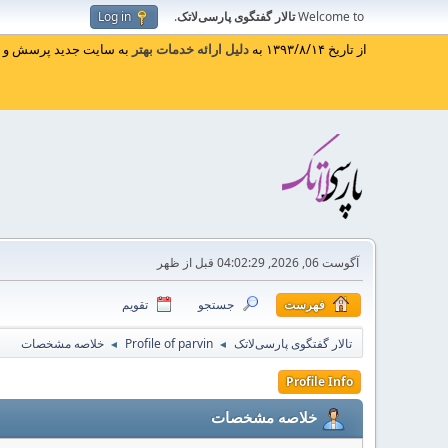
Welcome to
تالار گفتگوی پارسی‌لاتک
.
Log in
از تاریخ ۱۳۹۳/۸/۱۴ به
دلیل ارائه خدمات بهتر
به سایت جدید پرسش و پا
آگوست 06, 2026, 04:02:29 قبل از ظهر
فهرست
جستجو
تقویم
تالار گفتگوی پارسی‌لاتک
Profile of parvin
خلاصه مشخصات
◄
◄
Profile Info
خلاصه مشخصات