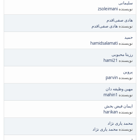
سلیمانی
نویسنده
zsoleimani
هادی صفی‌اقدم
نویسنده
هادی صفی‌اقدم
حمید
نویسنده
hamidsalamati
رزیتا محبوبی
نویسنده
hami21
پروین
نویسنده
parvin
مهین وظیفه دان
نویسنده
mahin1
ایمان فیض بخش
نویسنده
harikan
محمد یاری نژاد
نویسنده
محمد یاری نژاد