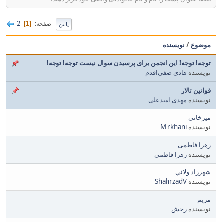
2
صفحه
1
پایین
موضوع
/
نویسنده
توجه! توجه! این انجمن برای پرسیدن سوال نیست توجه! توجه!
نویسنده
هادی صفی‌اقدم
قوانین تالار
نویسنده
مهدی امیدعلی
میرخانی
نویسنده
Mirkhani
زهرا فاطمی
نویسنده
زهرا فاطمی
شهرزاد ولائي
نویسنده
ShahrzadV
مریم
نویسنده
رخش