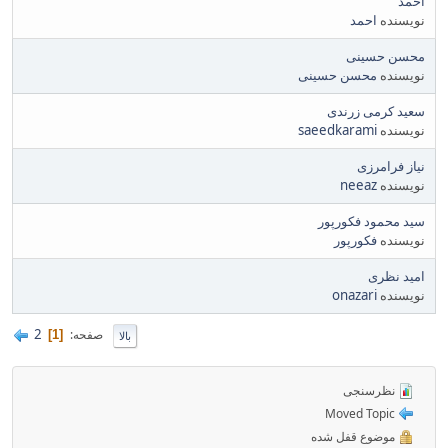
احمد
نویسنده
احمد
محسن حسینی
نویسنده
محسن حسینی
سعید کرمی زرندی
نویسنده
saeedkarami
نیاز فرامرزی
نویسنده
neeaz
سید محمود فکورپور
نویسنده
فکورپور
امید نظری
نویسنده
onazari
2
صفحه
1
بالا
نظرسنجی
Moved Topic
موضوع قفل شده