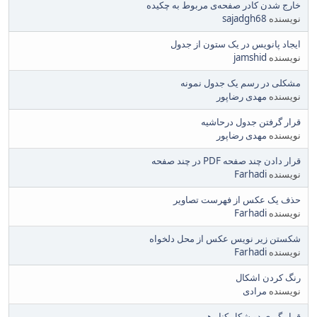
خارج شدن کادر صفحه‌ی مربوط به چکیده
نویسنده
sajadgh68
ایجاد پانویس در یک ستون از جدول
نویسنده
jamshid
مشکلی در رسم یک جدول نمونه
نویسنده
مهدی رضاپور
قرار گرفتن جدول درحاشیه
نویسنده
مهدی رضاپور
قرار دادن چند صفحه PDF در چند صفحه
نویسنده
Farhadi
حذف یک عکس از فهرست تصاویر
نویسنده
Farhadi
شکستن زیر نویس عکس از محل دلخواه
نویسنده
Farhadi
رنگ کردن اشکال
نویسنده
مرادی
قرار گیری دو شکل کنار هم