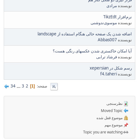
نویسنده
مرادی
نرم‌افزار TikzEdt
نویسنده
موسوی‌ندوشنی
اضافه شدن یک صفحه خالی هنگام استفاده از landscape
نویسنده
Abbas007
آیا امکان خاکستری شدن عکسهای رنگی هست؟
نویسنده
فرشاد ترابی
رسم شکل در xepersian
نویسنده
f4.taheri
34
...
3
2
صفحه
1
بالا
نظرسنجی
Moved Topic
موضوع قفل شده
موضوع مهم
Topic you are watching