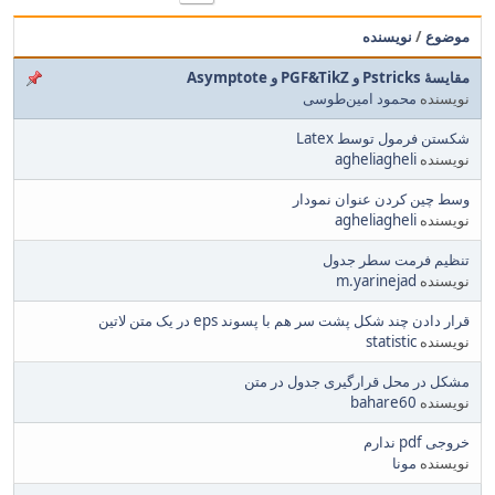
موضوع
/
نویسنده
مقایسهٔ Pstricks و PGF&TikZ و Asymptote
نویسنده
محمود امین‌طوسی
شکستن فرمول توسط Latex
نویسنده
agheliagheli
وسط چین کردن عنوان نمودار
نویسنده
agheliagheli
تنظیم فرمت سطر جدول
نویسنده
m.yarinejad
قرار دادن چند شکل پشت سر هم با پسوند eps در یک متن لاتین
نویسنده
statistic
مشکل در محل قرارگیری جدول در متن
نویسنده
bahare60
خروجی pdf ندارم
نویسنده
مونا