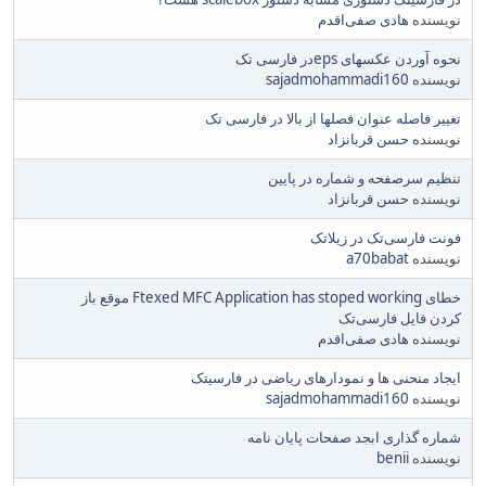
نویسنده
هادی صفی‌اقدم
نحوه آوردن عکسهای epsدر فارسی تک
نویسنده
sajadmohammadi160
تغییر فاصله عنوان فصلها از بالا در فارسی تک
نویسنده
حسن قربانزاد
تنظیم سرصفحه و شماره در پایین
نویسنده
حسن قربانزاد
فونت فارسی‌تک در زیلاتک
نویسنده
a70babat
خطای Ftexed MFC Application has stoped working موقع باز
کردن فایل فارسی‌تک
نویسنده
هادی صفی‌اقدم
ایجاد منحنی ها و نمودارهای ریاضی در فارسیتک
نویسنده
sajadmohammadi160
شماره گذاری ابجد صفحات پایان نامه
نویسنده
benii