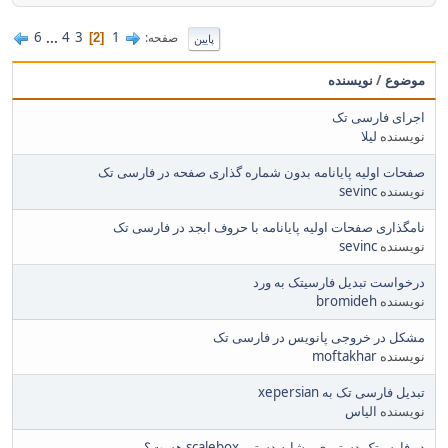
6
...
4
3
1
صفحه
2
پایین
موضوع
/
نویسنده
اجرای فارسی تک
نویسنده
لیلا
صفحات اولیه پایانامه بدون شماره گذاری صفحه در فارسی تک
نویسنده
sevinc
نامگذاری صفحات اولیه پایانامه با حروف ابجد در فارسی تک
نویسنده
sevinc
درخواست تبدیل فارسیتک به ورد
نویسنده
bromideh
مشکل در خروجی پانویس در فارسی تک
نویسنده
moftakhar
تبدیل فارسی تک به xepersian
نویسنده
الیاس
در فارسیتک دستوری مشابه دستور scalebox هست؟