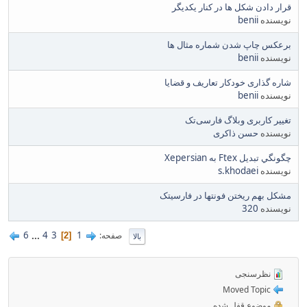
قرار دادن شکل ها در کنار یکدیگر
نویسنده
benii
برعکس چاپ شدن شماره مثال ها
نویسنده
benii
شاره گذاری خودکار تعاریف و قضایا
نویسنده
benii
تغییر کاربری وبلاگ فارسی‌تک
نویسنده
حسن ذاکری
چگونگي تبديل Ftex به Xepersian
نویسنده
s.khodaei
مشکل بهم ریختن فونتها در فارسیتک
نویسنده
320
6
...
4
3
1
صفحه
2
بالا
نظرسنجی
Moved Topic
موضوع قفل شده