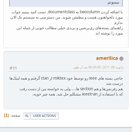
ممنونم
با اضافه کردن twocolumn به documentclass. تست کنید ببینید جواب
مورد دلخواهتون هست و مطمئن شوید. من دسترسی به سیستم تک الان
ندارم
راهنمای بسته‌های زی‌پرشین و بی‌دی خیلی مطالب خوبی از جمله این
مورد را نوشته اند
amerllica
ژانویه 05, 2011, 06:55:05 بعد از ظهر
#11
حاجی بسته های ieee رو توسط خود miktex از ctan گرفتم و همه لینک‌ها
درست شد
هم رفرنس‌ها و هم section ها.... ولی یه خواسته من از دست رفت
که با استفاده از ieeetran مشکلم حل شد. همه چیز خوبه.
صفحه
1
USER ACTIONS
بالا