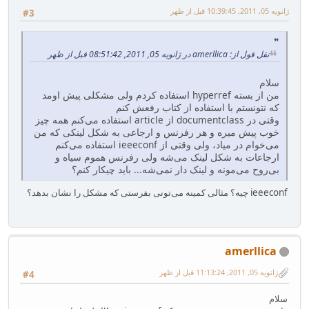
ژانویه 05, 2011, 10:39:45 قبل از ظهر
#3
نقل قول از: amerllica در ژانویه 05, 2011, 08:51:42 قبل از ظهر
سلام
من از بسته hyperref استفاده کردم ولی مشکلی پیش اومد
که نتونستم با استفاده از کتاب رفعش کنم
وقتی در documentclass از article استفاده می‌کنم همه چیز
خوب پیش میره و هر رفرنس و ارجاعی به شکل لینکی که من
می‌خوام در میاد، ولی وقتی از ieeeconf استفاده می‌کنم
ارجاعات به شکل لینک می‌شه ولی رفرنس هموم سیاه و
بی‌روح می‌مونه و لینک دار نمی‌شه... باید چیکار کنم؟
ieeeconf چیه؟ مثالی کمینه می‌تونی بفرستی که مشکل را نشان بدهد؟
amerllica
ژانویه 05, 2011, 11:13:24 قبل از ظهر
#4
سلام