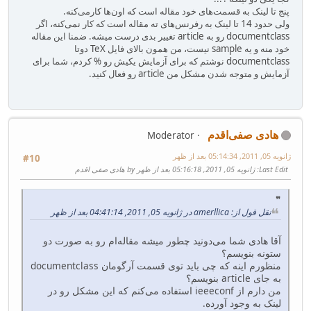
پنج تا لینک به قسمت‌های خود مقاله است که اون‌ها کارمی‌کنه.
ولی حدود 14 تا لینک به رفرنس‌های ته مقاله است که کار نمی‌کنه، اگر
documentclass رو به article تغییر بدی درست میشه. ضمنا این مقاله
خود منه و یه sample نیست، من همون بالای فایل TeX دوتا
documentclass نوشتم که برای آزمایش یکیش رو % کردم، شما برای
آزمایش و متوجه شدن مشکل من article رو فعال کنید.
هادی صفی‌اقدم
Moderator
ژانویه 05, 2011, 05:14:34 بعد از ظهر
#10
Last Edit
: ژانویه 05, 2011, 05:16:18 بعد از ظهر by هادی صفی اقدم
نقل قول از: amerllica در ژانویه 05, 2011, 04:41:14 بعد از ظهر
آقا هادی شما می‌دونید چطور میشه مقاله‌ام رو به صورت دو
ستونه بنویسم؟
منظورم اینه که چی باید توی قسمت آرگومان documentclass
به جای article بنویسم؟
من دارم از ieeeconf استفاده می‌کنم که این مشکل رو در
لینک به وجود آورده.