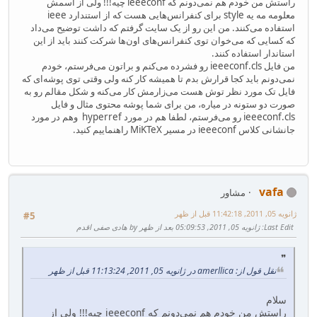
راستش من خودم هم نمی‌دونم که ieeeconf چیه!!! ولی از اسمش
معلومه مه یه style برای کنفرانس‌هایی هست که از استندارد ieee
استفاده می‌کنند. من این رو از یک سایت گرفتم که داشت توضیح می‌داد
که کسایی که می‌خوان توی کنفرانس‌های اون‌ها شرکت کنند باید از این
استاندار استفاده کنند.
من فایل ieeeconf.cls رو فشرده می‌کنم و براتون می‌فرستم، خودم
نمی‌دونم باید کجا قرارش بدم تا همیشه کار کنه ولی وقتی توی پوشه‌ای که
فایل تک مورد نظر توش هست می‌زارمش کار می‌کنه و شکل مقالم رو به
صورت دو ستونه در میاره، من برای شما پوشه محتوی مثال و فایل
ieeeconf.cls رو می‌فرستم، لطفا هم در مورد hyperref وهم در مورد
جانشانی کلاس ieeeconf در مسیر MiKTeX راهنماییم کنید.
vafa
مشاور
ژانویه 05, 2011, 11:42:18 قبل از ظهر
#5
Last Edit
: ژانویه 05, 2011, 05:09:53 بعد از ظهر by هادی صفی اقدم
نقل قول از: amerllica در ژانویه 05, 2011, 11:13:24 قبل از ظهر
سلام
راستش من خودم هم نمی‌دونم که ieeeconf چیه!!! ولی از