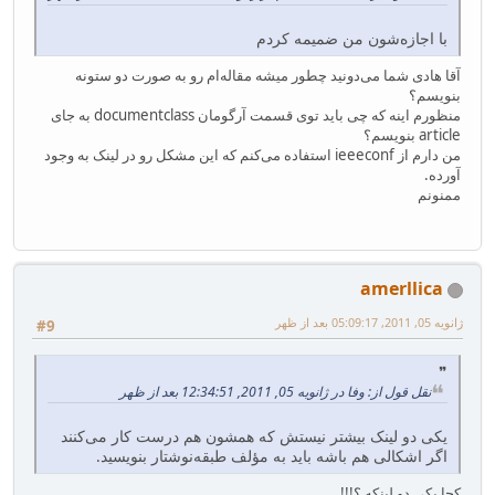
با اجازه‌شون من ضمیمه کردم
آقا هادی شما می‌دونید چطور میشه مقاله‌ام رو به صورت دو ستونه
بنویسم؟
منظورم اینه که چی باید توی قسمت آرگومان documentclass به جای
article بنویسم؟
من دارم از ieeeconf استفاده می‌کنم که این مشکل رو در لینک به وجود
آورده.
ممنونم
amerllica
ژانویه 05, 2011, 05:09:17 بعد از ظهر
#9
نقل قول از: وفا در ژانویه 05, 2011, 12:34:51 بعد از ظهر
یکی دو لینک بیشتر نیستش که همشون هم درست کار می‌کنند
اگر اشکالی هم باشه باید به مؤلف طبقه‌نوشتار بنویسید.
کجا یکی دو لینکه ؟!!!