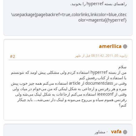
راهنمای بسته hyperref را بخونید.
‪\usepackage[pagebackref=true,colorlinks,linkcolor=blue,citec
olor=magenta]{hyperref}‎‬
amerllica
ژانویه 05, 2011, 08:51:42 قبل از ظهر
#2
سلام
من از بسته hyperref استفاده کردم ولی مشکلی پیش اومد که نتونستم
با استفاده از کتاب رفعش کنم
وقتی در documentclass از article استفاده می‌کنم همه چیز خوب پیش
میره و هر رفرنس و ارجاعی به شکل لینکی که من می‌خوام در میاد، ولی
وقتی از ieeeconf استفاده می‌کنم ارجاعات به شکل لینک می‌شه ولی
رفرنس هموم سیاه و بی‌روح می‌مونه و لینک دار نمی‌شه... باید چیکار
کنم؟
vafa
مشاور