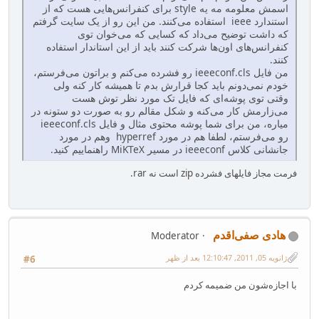
اسمش معلومه مه یه style برای کنفرانس‌هایی هست که از
استندارد ieee استفاده می‌کنند. من این رو از یک سایت گرفتم
که داشت توضیح می‌داد که کسایی که می‌خوان توی
کنفرانس‌های اون‌ها شرکت کنند باید از این استاندار استفاده
کنند.
من فایل ieeeconf.cls رو فشرده می‌کنم و براتون می‌فرستم،
خودم نمی‌دونم باید کجا قرارش بدم تا همیشه کار کنه ولی
وقتی توی پوشه‌ای که فایل تک مورد نظر توش هست
می‌زارمش کار می‌کنه و شکل مقالم رو به صورت دو ستونه در
میاره، من برای شما پوشه محتوی مثال و فایل ieeeconf.cls
رو می‌فرستم، لطفا هم در مورد hyperref وهم در مورد
جانشانی کلاس ieeeconf در مسیر MiKTeX راهنماییم کنید.
فرمت مجاز فایلهای فشرده zip است نه rar.
هادی صفی‌اقدم
Moderator
ژانویه 05, 2011, 12:10:47 بعد از ظهر
#6
با اجازه‌شون من ضمیمه کردم