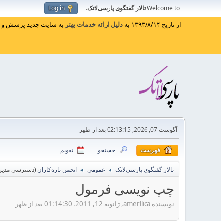
Welcome to
تالار گفتگوی پارسی‌لاتک
.
Log in
از تاریخ ۱۳۹۳/۸/۱۴ به
دلیل ارائه خدمات بهتر
به سایت جدید پرسش و پا
آگوست 07, 2026, 02:13:15 بعد از ظهر
فهرست
جستجو
تقویم
تالار گفتگوی پارسی‌لاتک
عمومی
انجمن تازه‌کاران
(دسترسی مدیر 
◄
◄
چپ نویسی فرمول
نویسنده amerllica, ژانویه 12, 2011, 01:14:30 بعد از ظهر