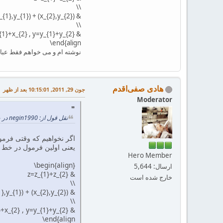
‎\\‎
& ‎‎(x,y)=(x_{1},y_{1}) +‎ ‎(x_{2},y_{2})‎
‎\\‎‎‎‎‎‎
& ‎‎x=x_{1}+x_{2} ,‎ ‎y=y_{1}‎+y_{2‎}‎‎‎
‎\end{align
نوشته ام و می خواهم فقط عبار
هادی صفی‌اقدم
جون 29, 2011, 10:15:01 بعد از ظهر
Moderator
نقل قول از: negin1990 در جون 29, 2011, 10:07:44 بعد از ظهر
اگر نخواهیم که وقتی فرمول
یعنی اولین فرمول در خط ا
Hero Member
‎‎‎\begin{align}‎‎‎‎‎
ارسال: 5,644
& ‎‎‎‎‎‎‎z=‎‎‎z_{1}+z_{2‎}‎‎
خارج شده است
‎\\‎
& ‎‎(x,y)=(x_{1},y_{1}) +‎ ‎(x_{2},y_{2})‎
‎\\‎‎‎‎‎‎
& ‎‎x=x_{1}+x_{2} ,‎ ‎y=y_{1}‎+y_{2‎}‎‎‎
‎\end{align