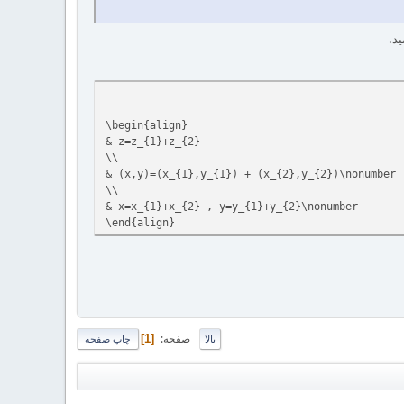
د.
\begin{align}‎‎‎‎‎
& ‎‎‎‎‎‎‎z=‎‎‎z_{1}+z_{2‎}‎‎
‎\\‎
& ‎‎(x,y)=(x_{1},y_{1}) +‎ ‎(x_{2},y_{2})‎\nonumber
‎\\‎‎‎‎‎‎
& ‎‎x=x_{1}+x_{2} ,‎ ‎y=y_{1}‎+y_{2‎}‎‎‎\nonumber
‎\end{align}
صفحه
1
بالا
چاپ صفحه