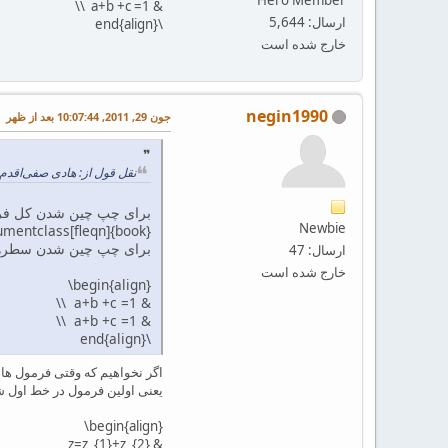
& a+b +c =1 \\
ارسال: 5,644
\end{align}‬
خارج شده است
negin1990
جون 29, 2011, 10:07:44 بعد از ظهر
نقل قول از: هادی صفی‌اقدم در ژانویه 12, 2011, 00
برای چپ چین شدن کل فرمول از گزینه‌ی fleqn در documentstyle (سط
Newbie
cumentclass[‎fleqn]{book}‎
برای چپ چین شدن سطرهای داخل محیط align بای
ارسال: 47
خارج شده است
‪\begin{align}
& a+b +c =1 \\
& a+b +c =1 \\
\end{align}‬
اگر نخواهیم که وقتی فرمول ها 
یعنی اولین فرمول در خط اول ش
‎‎‎\begin{align}‎‎‎‎‎
& ‎‎‎‎‎‎‎z=‎‎‎z_{1}+z_{2‎}‎‎