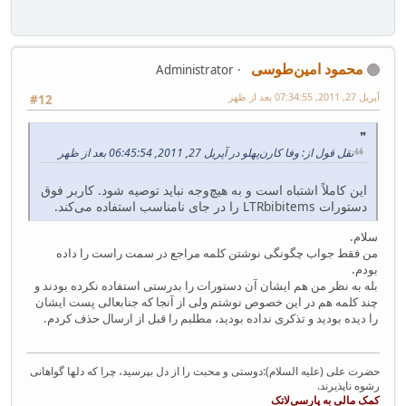
محمود امین‌طوسی
Administrator
آپریل 27, 2011, 07:34:55 بعد از ظهر
#12
نقل قول از: وفا کارن‌پهلو در آپریل 27, 2011, 06:45:54 بعد از ظهر
این کاملاً اشتباه است و به هیچ‌وجه نباید توصیه شود. کاربر فوق
دستورات LTRbibitems را در جای نامناسب استفاده می‌کند.
سلام.
من فقط جواب چگونگی نوشتن کلمه مراجع در سمت راست را داده
بودم.
بله به نظر من هم ایشان آن دستورات را بدرستی استفاده نکرده بودند و
چند کلمه هم در این خصوص نوشتم ولی از آنجا که جنابعالی پست ایشان
را دیده بودید و تذکری نداده بودید، مطلبم را قبل از ارسال حذف کردم.
حضرت علی (علیه السلام):دوستی و محبت را از دل بپرسید، چرا که دلها گواهانی
رشوه ناپذیرند.