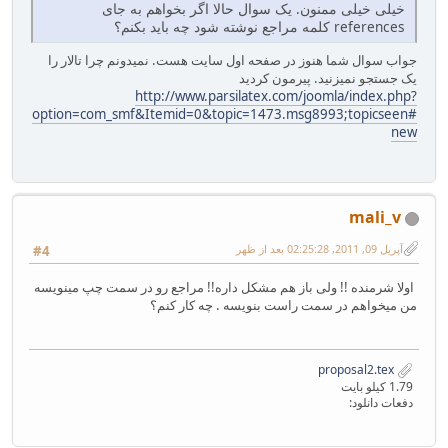
خیلی خیلی ممنون. یک سوال حالا اگر بخواهم به جای
references کلمه مراجع نوشته شود چه باید بکنم؟
جواب سوال شما هنوز در صفحه اول سایت هست. نمیدونم چرا تالار را
یک جستجو نمیزنید. پیرمون کردید
http://www.parsilatex.com/joomla/index.php?
option=com_smf&Itemid=0&topic=1473.msg8993;topicseen#
new
mali_v
آپریل 09, 2011, 02:25:28 بعد از ظهر
#4
اولا شرمنده !! ولی باز هم مشکل داره!! مراجع رو در سمت چپ مینویسه
من میخواهم در سمت راست بنویسه . چه کار کنم؟
proposal2.tex
1.79 کیلو بایت
دفعات دانلود: