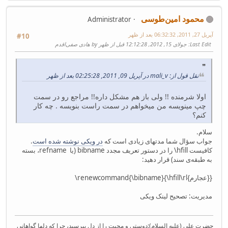
محمود امین‌طوسی
Administrator
آپریل 27, 2011, 06:32:32 بعد از ظهر
#10
Last Edit
: جولای 15, 2012, 12:12:28 قبل از ظهر by هادی صفی‌اقدم
نقل قول از: mali_v در آپریل 09, 2011, 02:25:28 بعد از ظهر
اولا شرمنده !! ولی باز هم مشکل داره!! مراجع رو در سمت
چپ مینویسه من میخواهم در سمت راست بنویسه . چه کار
کنم؟
سلام.
جواب سؤال شما مدتهای زیادی است که
در ویکی نوشته شده است
.
کافیست hfill\ را در دستور تعریف مجدد bibname (یا refname، بسته
به طبقه‌ی سند) قرار دهید:
\renewcommand{\bibname}{\hfill\rl{مراجع}}
مدیریت: تصحیح لینک ویکی
حضرت علی (علیه السلام):دوستی و محبت را از دل بپرسید، چرا که دلها گواهانی