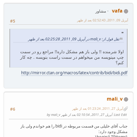
vafa
مشاور
آپریل 09, 2011, 02:52:43 بعد از ظهر
#5
نقل قول از: mali_v در آپریل 09, 2011, 02:25:28 بعد از ظهر
اولا شرمنده !! ولی باز هم مشکل داره!! مراجع رو در سمت
چپ مینویسه من میخواهم در سمت راست بنویسه . چه کار
کنم؟
http://mirror.ctan.org/macros/latex/contrib/bidi/bidi.pdf
mali_v
آپریل 27, 2011, 01:23:24 بعد از ظهر
#6
Last Edit
: آپریل 27, 2011, 02:10:54 بعد از ظهر by mali_v
جناب آقای خلیلی من قسمت مربوطه در bidi را هم خواندم ولی باز
مشکل وجود دارد:
‎‎‎\begin{LTRitems}‎‎