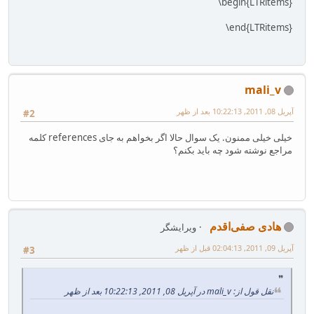
‎\begin{LTRitems}‎
‎\end{LTRitems}‎
mali_v
آپریل 08, 2011, 10:22:13 بعد از ظهر
#2
خیلی خیلی ممنون. یک سوال حالا اگر بخواهم به جای references کلمه
مراجع نوشته شود چه باید بکنم؟
هادی صفی‌اقدم
ویرایشگر
آپریل 09, 2011, 02:04:13 قبل از ظهر
#3
نقل قول از: mali_v در آپریل 08, 2011, 10:22:13 بعد از ظهر