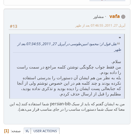
vafa
مشاور
آپریل 27, 2011, 07:46:55 بعد از ظهر
#13
نقل قول از: محمود امین‌طوسی در آپریل 27, 2011, 07:34:55 بعد از
ظهر
سلام.
من فقط جواب چگونگی نوشتن کلمه مراجع در سمت راست
را داده بودم.
بله به نظر من هم ایشان آن دستورات را بدرستی استفاده
نکرده بودند و چند کلمه هم در این خصوص نوشتم ولی از آنجا
که جنابعالی پست ایشان را دیده بودید و تذکری نداده بودید،
مطلبم را قبل از ارسال حذف کردم.
من به ایشان گفتم که باید از سبک persian-bib شما استفاده کنند (به این
معنا که سبک شما دستورات مناسب را در جای مناسب قرار می‌دهد).
صفحه
1
USER ACTIONS
بالا