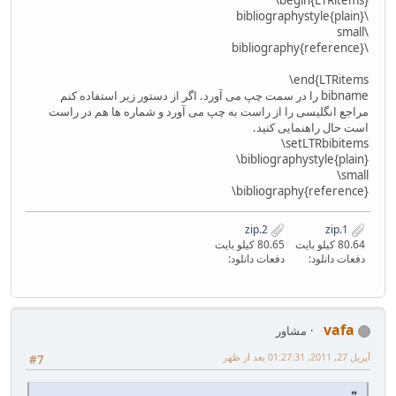
\bibliographystyle{‎plain‎‎}‎‎
\small‎
\bibliography{reference}‎‎
‎‎\end{LTRitems
bibname را در سمت چپ می آورد. اگر از دستور زیر استفاده کنم
مراجع انگلیسی را از راست به چپ می آورد و شماره ها هم در راست
است حال راهنمایی کنید.
‎‎‎\setLTRbibitems‎‎‎‎
‎\bibliographystyle{‎plain‎‎}‎‎
‎\small‎
‎\bibliography{reference}‎‎
2.zip
1.zip
80.64 کیلو بایت
80.65 کیلو بایت
دفعات دانلود:
دفعات دانلود:
vafa
مشاور
آپریل 27, 2011, 01:27:31 بعد از ظهر
#7