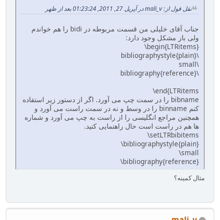
نقل قول از: mali_v در آپریل 27, 2011, 01:23:24 بعد از ظهر
جناب آقای خلیلی من قسمت مربوطه در bidi را هم خواندم
ولی باز مشکل وجود دارد:
‎‎‎\begin{LTRitems}‎‎
\bibliographystyle{‎plain‎‎}‎‎
\small‎
\bibliography{reference}‎‎
‎‎\end{LTRitems
bibname را در سمت چپ می آورد. اگر از دستور زیر استفاده
کنم binname را در وسط و نه در سمت راست می آورد و
همچنین مراجع انگلیسی را از راست به چپ می آورد و شماره
ها هم در راست است حال راهنمایی کنید.
‎‎‎\setLTRbibitems‎‎‎‎
‎\bibliographystyle{‎plain‎‎}‎‎
‎\small‎
‎\bibliography{reference}‎‎
مثال کمینه؟
mali_v