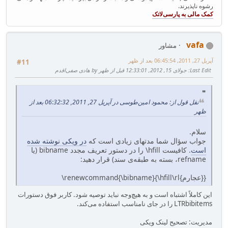
رشوه ناپذیرند.
vafa
مشاور
آپریل 27, 2011, 06:45:54 بعد از ظهر
#11
Last Edit
: جولای 15, 2012, 12:33:01 قبل از ظهر by هادی صفی‌اقدم
نقل قول از: محمود امین‌طوسی در آپریل 27, 2011, 06:32:32 بعد از
ظهر
سلام.
جواب سؤال شما مدتهای زیادی است که
در ویکی نوشته شده
است
. کافیست hfill\ را در دستور تعریف مجدد bibname (یا
refname، بسته به طبقه‌ی سند) قرار دهید:
\renewcommand{\bibname}{\hfill\rl{مراجع}}
این کاملاً اشتباه است و به هیچ‌وجه نباید توصیه شود. کاربر فوق دستورات
LTRbibitems را در جای نامناسب استفاده می‌کند.
مدیریت: تصحیح لینک ویکی