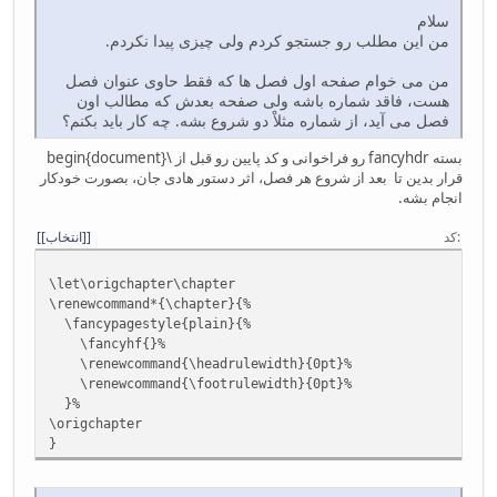
سلام
من این مطلب رو جستجو کردم ولی چیزی پیدا نکردم.
من می خوام صفحه اول فصل ها که فقط حاوی عنوان فصل
هست، فاقد شماره باشه ولی صفحه بعدش که مطالب اون
فصل می آید، از شماره مثلاْ دو شروع بشه. چه کار باید بکنم؟
بسته ‎fancyhdr‎ رو فراخوانی و کد پایین رو قبل از \begin{‎document}‎‎
قرار بدین تا بعد از شروع هر فصل‏، اثر دستور هادی جان، بصورت خودکار
انجام بشه.
کد
[انتخاب]
‎\let\origchapter\chapter‎
\renewcommand*{‎\chapter‎}{%
‎\fancypagestyle{plain}{%‎
‎ \fancyhf{}‎%
‎\renewcommand{\headrulewidth}{0pt}‎%
‎\renewcommand{\footrulewidth}{0pt}‎%
}%
‎\origchapter‎
}‎‎