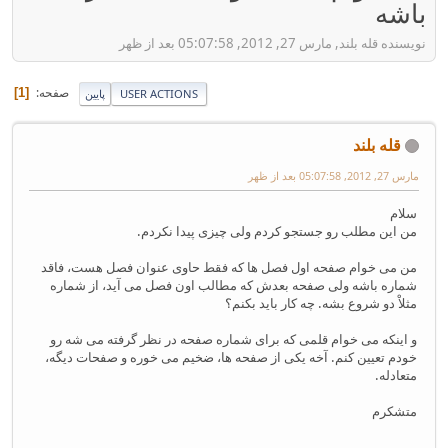
باشه
نویسنده قله بلند, مارس 27, 2012, 05:07:58 بعد از ظهر
صفحه
1
USER ACTIONS
پایین
قله بلند
مارس 27, 2012, 05:07:58 بعد از ظهر
سلام
من این مطلب رو جستجو کردم ولی چیزی پیدا نکردم.
من می خوام صفحه اول فصل ها که فقط حاوی عنوان فصل هست، فاقد
شماره باشه ولی صفحه بعدش که مطالب اون فصل می آید، از شماره
مثلاْ دو شروع بشه. چه کار باید بکنم؟
و اینکه می خوام قلمی که برای شماره صفحه در نظر گرفته می شه رو
خودم تعیین کنم. آخه یکی از صفحه ها، ضخیم می خوره و صفحات دیگه،
متعادله.
متشکرم