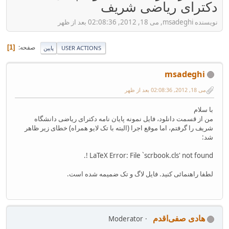
دکترای ریاضی شریف
نویسنده msadeghi, می 18, 2012, 02:08:36 بعد از ظهر
صفحه
1
USER ACTIONS
پایین
msadeghi
می 18, 2012, 02:08:36 بعد از ظهر
با سلام
من از قسمت دانلود، فایل نمونه پایان نامه دکترای ریاضی دانشگاه
شریف را گرفتم، اما موقع اجرا (البته با تک لایو همراه) خطای زیر ظاهر
شد:
‎‎! LaTeX Error: File `scrbook.cls' not found.
لطفا راهنمائی کنید. فایل لاگ و تک ضمیمه شده است.
هادی صفی‌اقدم
Moderator