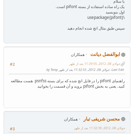
با سلام
یک راه ساده استفاده از بسته pifont است.
اول بنویسید
\usepackage{pifont}
سپس طبق مثال اتچ شده انجام دهید
ابوالفضل دیانت
همکاران
جولای 08, 2012, 11:29:55 بعد از ظهر
#2
Last Edit
: جولای 08, 2012, 11:32:55 بعد از ظهر by Temp
راهنمای pifont‌ را در فایل اتچ شده که برای بسته psnfss هست مطالعه
کنید. یعنی به بخش pifont بروید و آن قسمت را بخوانید
محسن شریفی تبار
همکاران
جولای 08, 2012, 11:32:39 بعد از ظهر
#3