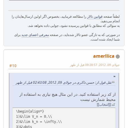
لطفاً صفحه
قوانین تالار
را مطالعه فرمایید، بخصوص اگر اولین ارسال‌هایتان را
انجام می‌دهید.
به سوالی که مطابق با قوانین پرسیده نشود، جوابی داده نخواهد شد.
در صورتی که به تازگی عضو تالار شده‌اید، در صفحه
معرفی اعضای جدید
برای
شما ایجاد شده است.
amerllica
جولای 09, 2012, 09:28:57 قبل از ظهر
#10
نقل قول از: حسن ذاکری در جولای 09, 2012, 02:43:08 قبل از ظهر
از کد زیر استفاده کنید. در این مثال هیچ نیازی به استفاده از
محیط شمارش نیست
کد
[انتخاب]
\begin{align*}
1)&\lim V_n = 0,\\
2)&\lim k_n = \infty,\\
3)&\dots