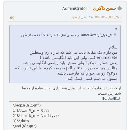
حسن ذاکری
Administrator
جولای 09, 2012, 02:43:08 قبل از ظهر
#9
نقل قول از: amerllica در جولای 08, 2012, 11:07:18 بعد از ظهر
سلام
من دارم یک مقاله تایپ می‌کنم که نیاز دارم وسطش
enumarete کنم، ولی این باید انگلیسی باشه !
یعنی شماره ۱و۲و۳ ولی متنش باید ریاضی انگلیسی باشه.
مثالش هم به صورت tex و pdf ضمیمه کردم، با این تفاوت که
۱و۲و۳ رو می‌خوام که فارسی باشه.
ممنون می‌شم کسی کمک کنه.
از کد زیر استفاده کنید. در این مثال هیچ نیازی به استفاده از محیط
شمارش نیست
کد
[انتخاب]
\begin{align*}
1)&\lim V_n = 0,\\
2)&\lim k_n = \infty,\\
3)&\dots
\end{align*}