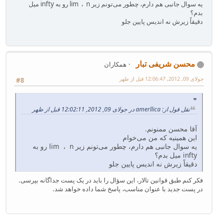
یه سوال جانبی هم دارم، چطور می‌تونم زیر lim ، n رو به infty میل
بدم؟
دقیقاً زیرش نه اندیس پایین جلو
محسن شریفی تبار
همکاران
جولای 09, 2012, 12:06:47 قبل از ظهر
#8
نقل قول از: amerllica در جولای 09, 2012, 12:02:11 قبل از ظهر
آقا محسن ممنونم.
این همینیه که من می‌خوام
یه سوال جانبی هم دارم، چطور می‌تونم زیر lim ، n رو به
infty میل بدم؟
دقیقاً زیرش نه اندیس پایین جلو
فکر کنم طبق قوانین تالار، این سؤال را باید در یک پست جداگانه بپرسی.
در پست جدید با عنوان مناسب، پاسخ شما داده خواهد شد.