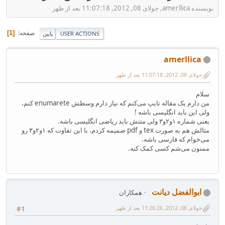
نویسنده amerllica, جولای 08, 2012, 11:07:18 بعد از ظهر
صفحه
1
USER ACTIONS
پایین
amerllica
جولای 08, 2012, 11:07:18 بعد از ظهر
سلام
من دارم یک مقاله تایپ می‌کنم که نیاز دارم وسطش enumarete کنم،
ولی این باید انگلیسی باشه !
یعنی شماره ۱و۲و۳ ولی متنش باید ریاضی انگلیسی باشه.
مثالش هم به صورت tex و pdf ضمیمه کردم، با این تفاوت که ۱و۲و۳ رو
می‌خوام که فارسی باشه.
ممنون می‌شم کسی کمک کنه.
ابوالفضل دیانت
همکاران
جولای 08, 2012, 11:26:26 بعد از ظهر
#1