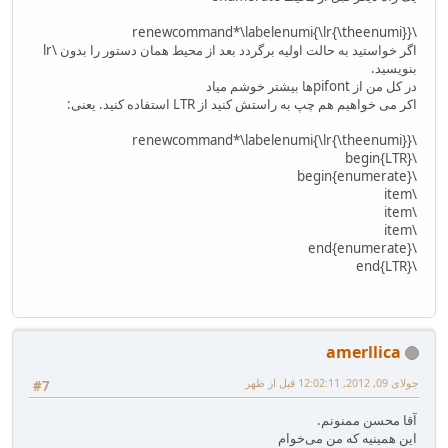
\renewcommand*\labelenumi{\lr{\theenumi}}
اگر خواستید به حالت اولیه برگردد بعد از محیط همان دستور را بدون \lr
بنویسید.
در کل من از pifont‌ها بیشتر خوشم میاد
اکر می خواهیم هم چپ به راستش کنید از LTR استفاده کنید. یعنی:
\renewcommand*\labelenumi{\lr{\theenumi}}
\begin{LTR}
\begin{enumerate}
\item
\item
\item
\end{enumerate}
\end{LTR}
amerllica
جولای 09, 2012, 12:02:11 قبل از ظهر
#7
آقا محسن ممنونم.
این همینیه که من می‌خوام