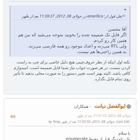
نقل قول از: amerllica در جولای 08, 2012, 11:39:37 بعد از ظهر
آقا محسن
اگر فایل تک ضمیمه شده را بخونید متوجه می‌شید که من هم
همین کار رو کردم.
ولی RTL می‌زنه و اعداد موجود رو همه فارسی می‌زنه.
به همین راحتی‌ها هم نیست.
نکته اول اینکه از نظر حروف‌چینی هیچ دلیل خاصی برای چپ به راست
کردن نیست. در هر صورت جواب نیاز شما فایل ضمیمه است. امیدوارم
کافی باشد. البته بهتر است تغییر دستور را به صورت محلی بدهید تا تأثیر
روی تمام فایل نگذارد.
ابوالفضل دیانت
همکاران
جولای 08, 2012, 11:51:15 بعد از ظهر
#6
Last Edit
: جولای 08, 2012, 11:53:50 بعد از ظهر by Temp
با سلام
یک راه دیگر قبل از محیط enumerate