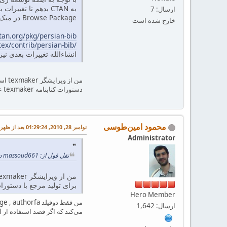
ارسال: 7
Browse Package در میک‌تک داشته باشید و یا به آدرس‌های زیر در CTAN مراجعه نمایید:
خارج شده است
ctan.org/pkg/persian-bib
tex/contrib/persian-bib/
انشاءالله تغییرات بعدی ن
دستورات کتابنامه texmaker عوض کرد؟
محمود امین‌طوسی
نوامبر 28, 2010, 01:29:24 بعد از ظهر
Administrator
نقل قول از: massoud661 در نوامبر 28, 2010, 12:00:22 بعد از ظهر
برای تولید مرجع با دستورات کتابنامه er
Hero Member
ارسال: 1,642
می‌کند که اگر قصد استفاده از آن