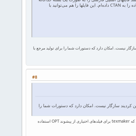
به CTAN بدهم تا تغییرات بعدی راحت‌تر باشد. مدتی است که فایلهای bst فارسی به همراه راهنمای استفاده را به CTAN داده‌ام. این فایلها را هم می‌توانید با
نه texmaker با دستوراتی که شما تدوین کردیند سازگار نیست. امکان دارد که دستورات شما را برای تولید مرجع با
#8
ت منوی کتابخانه texmaker با دستوراتی که شما تدوین کردیند سازگار نیست. امکان دارد که دستورات شما را
من فقط دوفیلد language , authorfa را اضافه کرده‌ام و تغییری در دستورات ایجاد نکرده‌ام. منتها دقت داشته باشید که texmaker برای فیلدهای اختیاری از پیشوند OPT استفاده