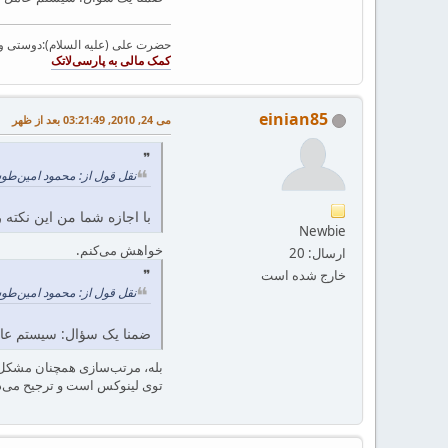
حضرت علی (علیه السلام):دوستی و مح
einian85
می 24, 2010, 03:21:49 بعد از ظهر
نقل قول از: محمود امین‌طوسی در می 11, 2010, 3
با اجازه شما من این نکته 
Newbie
خواهش می‌کنم.
ارسال: 20
خارج شده است
نقل قول از: محمود امین‌طوسی در می 11, 2010, 3
ضمنا یک سؤال: سیستم عام
توی لینوکس است و ترجیح می‌