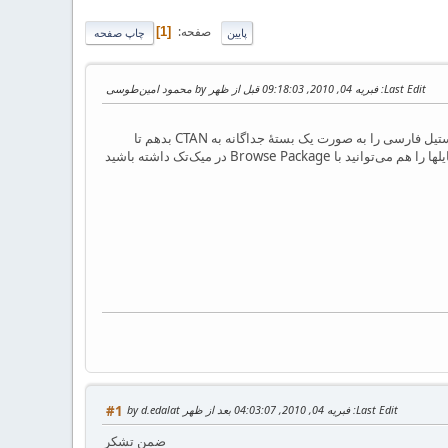
صفحه
1
پایین
چاپ صفحه
Last Edit
: فبریه 04, 2010, 09:18:03 قبل از ظهر by محمود امین‌طوسی
با توجه به اینکه توسعه زی‌پرشین تقریباً تمام شده است در صحبتی که با آقا مهدی و آقا وفا داشتم، قرار شد فایلهای استیل فارسی را به صورت یک بستهٔ جداگانه به CTAN بدهم تا
تغییرات بعدی راحت‌تر باشد. مدتی است که فایلهای bst فارسی به همراه راهنمای استفاده را به CTAN داده‌ام. این فایلها را هم می‌توانید با Browse Package در میک‌تک داشته باشید
Last Edit
: فبریه 04, 2010, 04:03:07 بعد از ظهر by d.edalat
#1
ضمن تشکر