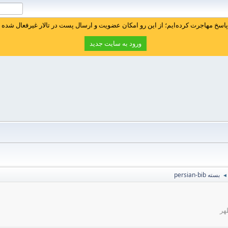
سخ مهاجرت کرده‌ایم؛ از این رو امکان عضویت و ارسال پست در تالار غیرفعال شده ا
ورود به سایت جدید
بسته persian-bib
◄