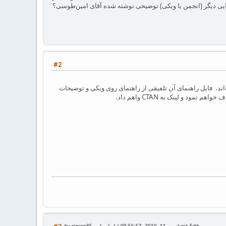
ر جایی دیگر (انجمن یا ویکی) توضیحی نوشته شده آقای امین‌طوسی؟
#2
اند. فایل راهنمای آن تلفیقی از راهنمای روی ویکی و توضیحات
د و لینک به CTAN واهم داد.
Last Edit
: می 11, 2010, 09:56:57 قبل از ظهر by einian85