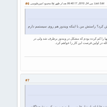
Last Edit
: می 24, 2010, 06:40:17 بعد از ظهر by محمود امین‌طوسی
#6
ل از کجاست و چه کار می‌شود برایش کرد؟ راستش من با اینکه ویندوز هم روی سیستمم دارم
ها را کم کرده بودم که مشکل در ویندوز برطرف شد ولی در
لله در اولین فرصت این کار را خواهم کرد.
#7
 شد فایلهای استیل فارسی را به صورت یک بستهٔ جداگانه