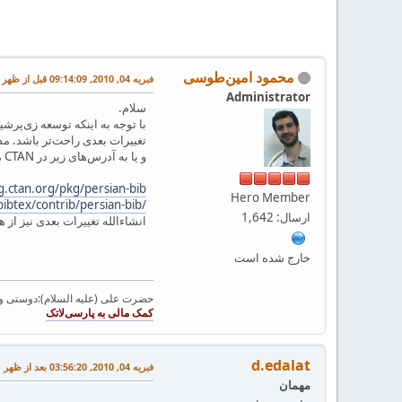
محمود امین‌طوسی
فبریه 04, 2010, 09:14:09 قبل از ظهر
Administrator
سلام.
و یا به آدرس‌های زیر در CTAN مراجعه نمایید:
ug.ctan.org/pkg/persian-bib
Hero Member
bibtex/contrib/persian-bib/
ارسال: 1,642
انشاءالله تغییرات بعدی نیز از
خارج شده است
حضرت علی (علیه السلام):دوستی و مح
d.edalat
فبریه 04, 2010, 03:56:20 بعد از ظهر
مهمان