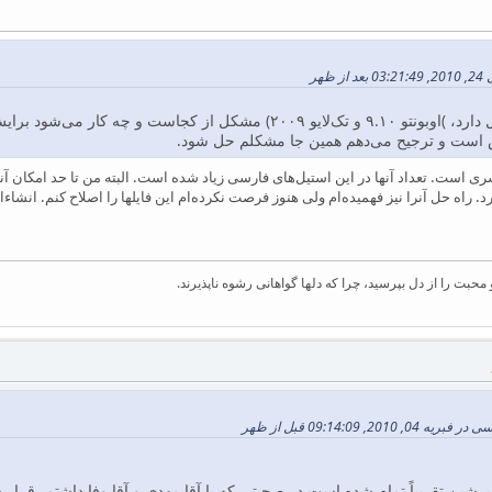
مرتب‌سازی همچنان مشکل دارد، )اوبونتو ۹.۱۰ و تک‌لایو ۲۰۰۹) مشک
 است و ترجیح می‌دهم همین جا مشکلم حل شود.
 است. تعداد آنها در این استیل‌های فارسی زیاد شده است. البته من تا حد امکان آن
 راه حل آنرا نیز فهمیده‌ام ولی هنوز فرصت نکرده‌ام این فایلها را اصلاح کنم. انشاءا
بت را از دل بپرسید، چرا که دلها گواهانی رشوه ناپذیرند.
, 09:14:09 قبل از ظهر
‌پرشین تقریباً تمام شده است در صحبتی که با آقا مهدی و آقا وفا داشتم، قرار