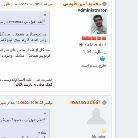
محمود امین‌طوسی
می 24, 2010, 05:23:32 بعد از ظهر
Administrator
نقل قول از: einian85 در می 24, 2010, 03:21:49 بعد از ظهر
ولی همه کارم توی لینوکس
Hero Member
مشکل از تعداد متغیرهای سراسری
ارسال: 1,642
اوبونتو همچنان مشکل وجود دارد.
خارج شده است
حضرت علی (علیه السلام):دوستی و مح
massoud661
نوامبر 28, 2010, 12:00:22 بعد از ظهر
نقل قول از: محمود امین‌طوسی در فبریه 04, 2010
سلام.
Newbie
با توجه به اینکه توسعه زی