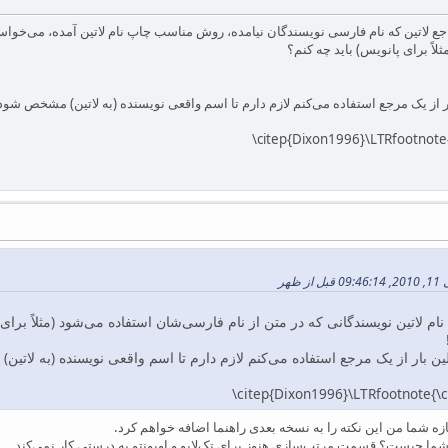
جع لاتین که نام فارسی نویسندگان نیامده، روش مناسب چاپ نام لاتین آمده، می‌خواستم 
اً برای پانویس) باید چه کنم؟
ار از یک مرجع استفاده می‌کنم لازم دارم تا اسم واقعی نویسنده (به لاتین) مشخص شود
\citep{Dixon1996}\LTRfootnote
ام لاتین نویسندگانی که در متن از نام فارسی‌شان استفاده می‌شود (مثلاً برای 
لین بار از یک مرجع استفاده می‌کنم لازم دارم تا اسم واقعی نویسنده (به لاتی
\citep{Dixon1996}\LTRfootnote{\
زه شما من این نکته را به نسخه بعدی راهنما اضافه خواهم کرد.
ا چیست؟ قسمت مرتب‌سازی هنوز برای تک‌لایو و اوبونتو به درستی کار نمی‌کند.