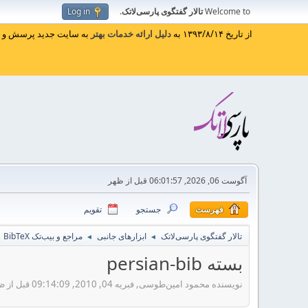
Welcome to
تالار گفتگوی پارسی‌لاتک
.
Log in
از تاریخ ۱۳۹۳/۸/۱۴ به
دلیل ارائه خدمات بهتر
به سایت جدید پرسش و پا
آگوست 06, 2026, 06:01:57 قبل از ظهر
فهرست
جستجو
تقویم
تالار گفتگوی پارسی‌لاتک
ابزارهای جانبی
مراجع و بیب‌تک BibTeX
◄
◄
بسته persian-bib
نویسنده محمود امین‌طوسی, فبریه 04, 2010, 09:14:09 قبل از ظهر