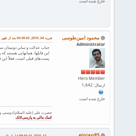
خارج شده است
محمود امین‌طوسی
فبریه 04, 2010, 04:49:43 بعد از ظهر
Administrator
جناب عدالت و سایر دوستان سل
این فایلها، همانهایی هستند که
پست‌های قبلی است. فعلاً این فایل
Hero Member
ارسال: 1,642
خارج شده است
حضرت علی (علیه السلام):دوستی و مح
einian85
می 11, 2010, 09:46:14 قبل از ظهر