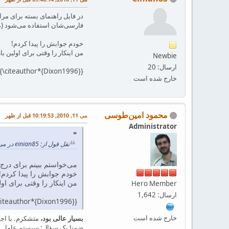
در فایل راهنمای بسته برای مرا
فارسی‌شان استفاده می‌شود (مثل
خودم جوابش را پیدا کردم!
من اینکار را وقتی برای اولین ب
Newbie
ارسال: 20
{\citeauthor*{Dixon1996}}
خارج شده است
محمود امین‌طوسی
می 11, 2010, 10:19:53 قبل از ظهر
Administrator
نقل قول از: einian85 در می 11, 2010, 09:46:14 قبل از ظهر
می‌خواستم ببینم برای درج ن
خودم جوابش را پیدا کردم!
من اینکار را وقتی برای او
Hero Member
ارسال: 1,642
citeauthor*{Dixon1996}}
خارج شده است
بسیار عالی بود،
متشکرم. با اجا
ضمنا یک سؤال: سیستم عامل شم