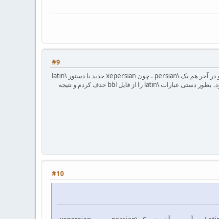
#9
هنگام کار با این بسته به یک مشکل برخورد کردم. در bbl که ساخته میشود قبل از هر مرجع یک عبارت \Latin می‌آید و در آخر هم یک \persian . چون xepersian جدید با دستور \latin
سازگار نیست یک سری خطا بصورت Undefined control sequence. میدهد. البته در نتیجه کار خللی ایجاد نمی شود. بطور دستی عبارات \latin را از فایل bbl حذف کردم و نتیجه
#10