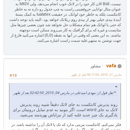
نیست. Bidi الان کار خود را در لاتک خوب انجام می‌دهد. ولی MKIV به
عنوان مثال توانایی حروفچینی راست به چپ جدول رو داره نه به خاطر
کانتکست بلکه به خاطر خود لواتک. در حقیقت lualatex به کمک بستهٔ
آیندهٔ بیدی خیلی بهتر از بیدی روی زیلاتک خواهد بود. البته باید توجه داشت
که حتی با لواتک هم تمام مشکلات حل نخواهد شد چون بعضی چیزها مثل
متاپست و غیره که برای گرافیک به کار می‌روند ممکن است دوجهته
نباشند. به این معنی که وقتی در آنها به نقطه (0,0) اشاره می‌کنید فارغ از
جهت نوشتن به منتهی‌علیه سمت راست اشاره می‌کنند.
vafa
مشاور
مارس 21, 2010, 08:17:04 قبل از ظهر
#19
نقل قول از: مهدی امیدعلی در مارس 04, 2010, 02:42:50 بعد از ظهر
روند پذیرش کانتکست به جای لاتک دقیقاً شبیه روند پذیرش
لاتک به جای word است. اگر بتونید به عدم تمایل درونیتان برای
یادگیری یک چیز جدید غلبه کنید از مزایاش بهره‌مند می‌شید.
فکر نمی‌کنم. کانتکست مزیتی ندارد که تک یا لاتک آن را نداشته باشد. در
حقیقت کانتکست کلی باگ دارد که تا بیائیم و همهٔ این باگها درست شوند،