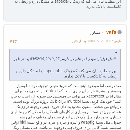
این مطلب بیان می کنه که زیتک با sapecial ها مشکل داره و ربطی به
کانتکست یا لاتک نداره.
vafa
مشاور
مارس 07, 2010, 04:00:55 بعد از ظهر
#17
نقل قول از: مهدی امیدعلی در مارس 07, 2010, 03:52:36 بعد از ظهر
این مطلب بیان می کنه که زیتک با sapecial ها مشکل داره و
ربطی به کانتکست یا لاتک نداره.
صد درصد. اما موضوع اینجاست که حروف‌چینی دوجهته در bidi بسیار
وسیعتر و پیشرفته‌تر از آن چیزی است که context ارائه می‌دهد. برای
مثال آیا در xecontext می‌توانید حروف‌چینی چند ستونه از راست به چپ
کنید؟ خود هک کردن بستهٔ multicol در bidi یک پروژهٔ بزرگ بوده است.
در واقع من شخصاً ممنون محدودیت‌های حروف‌چینی دوجهته در زی‌تک
هستم چون توانسته‌ام بسیاری از کارهای ناممکن، را ممکن کنم و مثالهای
بسیاری وجود دارد مثل هک کردن انواع بسته‌های مختلف برای رسم
جدول، مثل بستهٔ wrapfig و غیره و غیره و غیره. در واقع بستهٔ bidi اولین
سیستم نسبتاً کامل برای حروف‌چینی دوجهته می‌باشد. حتی مشکل رنگ