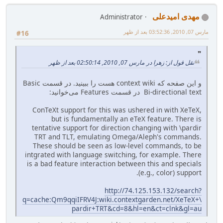
مهدی امیدعلی
Administrator
مارس 07, 2010, 03:52:36 بعد از ظهر
#16
نقل قول از: زهرا در مارس 07, 2010, 02:50:14 بعد از ظهر
و این صفحه که context wiki هست را ببینید. در قسمت Basic
Bi-directional text در قسمت Features می‌خوانید:
ConTeXt support for this was ushered in with XeTeX,
but is fundamentally an eTeX feature. There is
tentative support for direction changing with \pardir
TRT and TLT, emulating Omega/Aleph's commands.
These should be seen as low-level commands, to be
intgrated with language switching, for example. There
is a bad feature interaction between this and specials
(e.g., color) support.
http://74.125.153.132/search?
q=cache:Qm9qqiIFRV4J:wiki.contextgarden.net/XeTeX+\
pardir+TRT&cd=8&hl=en&ct=clnk&gl=au