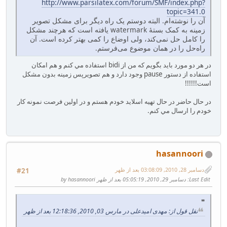
http://www.parsilatex.com/forum/SMF/index.php?
topic=341.0
آن را نوشته‌ام. البته دوستم یک راه دیگر برای مشکل تصویر
زمینه به کمک بستهٔ watermark یافته است که هرچند مشکل
را کامل حل نمی‌کند، ولی اوضاع را کمی بهتر کرده است. آن
راه‌حل را در همان موضوع می‌فرستم.
در هر دو مورد بايد بگويم كه من از bidi استفاده مي كنم و هم امكان
استفاده از دستور pause وجود دارد و هم تصويرپس زمينه بدون مشكل
است!!!!!!
در حال حاضر در حال تهيه اسلايد خودم هستم و در اولين فرصت نمونه كار
خودم را ارسال مي كنم.
hasannoori
دسامبر 28, 2010, 03:08:09 بعد از ظهر
#21
Last Edit
: دسامبر 29, 2010, 05:05:19 بعد از ظهر by hasannoori
نقل قول از: مهدی امیدعلی در مارس 03, 2010, 12:18:36 بعد از ظهر