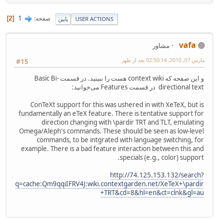
1
صفحه
2
USER ACTIONS
پایین
vafa
مشاور
مارس 07, 2010, 02:50:14 بعد از ظهر
#15
و این صفحه که context wiki هست را ببینید. در قسمت Basic Bi-
directional text در قسمت Features می‌خوانید:
ConTeXt support for this was ushered in with XeTeX, but is
fundamentally an eTeX feature. There is tentative support for
direction changing with \pardir TRT and TLT, emulating
Omega/Aleph's commands. These should be seen as low-level
commands, to be intgrated with language switching, for
example. There is a bad feature interaction between this and
specials (e.g., color) support.
http://74.125.153.132/search?
q=cache:Qm9qqiIFRV4J:wiki.contextgarden.net/XeTeX+\pardir
+TRT&cd=8&hl=en&ct=clnk&gl=au