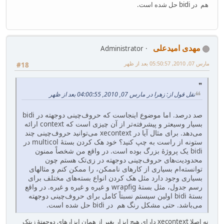
هم در bidi حل شده است.
مهدی امیدعلی
Administrator
مارس 07, 2010, 05:50:57 بعد از ظهر
#18
نقل قول از: زهرا در مارس 07, 2010, 04:00:55 بعد از ظهر
صد درصد. اما موضوع اینجاست که حروف‌چینی دوجهته در bidi
بسیار وسیعتر و پیشرفته‌تر از آن چیزی است که context ارائه
می‌دهد. برای مثال آیا در xecontext می‌توانید حروف‌چینی چند
ستونه از راست به چپ کنید؟ خود هک کردن بستهٔ multicol در
bidi یک پروژهٔ بزرگ بوده است. در واقع من شخصاً ممنون
محدودیت‌های حروف‌چینی دوجهته در زی‌تک هستم چون
توانسته‌ام بسیاری از کارهای ناممکن، را ممکن کنم و مثالهای
بسیاری وجود دارد مثل هک کردن انواع بسته‌های مختلف برای
رسم جدول، مثل بستهٔ wrapfig و غیره و غیره و غیره. در واقع
بستهٔ bidi اولین سیستم نسبتاً کامل برای حروف‌چینی دوجهته
می‌باشد. حتی مشکل رنگ هم در bidi حل شده است.
نه اصلا xecontext دارای هیچ ابزار بغیر از همان ابزارهای دوجهتهٔ زیتک