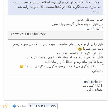
امکانات کانتکست+لواتک برای تهیه اسلاید بسیار مناسب است.
به نیازی به هیچگونه هک در کدها نیست. یک نمونه ارایه شده
است.
جناب اميدعلي عزيز،
من فايل نمونه شما را گرفتم و با دستور
کد
[انتخاب]
context FILENAME.tex
فايل را پردازش كردم. ولي متاسفانه نتيجه اين شد كه هيچ متن فارسي
ديده نمي شود!
ضمنا از تكلايو 2010 استفاده ميكنم.
فايل پردازش شده بهمراه مطعلقات را هم پيوست كرده ام.
لطفا نگاهي بياندازيد و اشكال كار را بيان كنيد.
آيا بايد كار ديگري مي كردم يا روش ديگري را بكار مي بستم؟
با تشكر.
context.zip
41.13 کیلو بایت
دفعات دانلود:
1
صفحه
2
USER ACTIONS
بالا