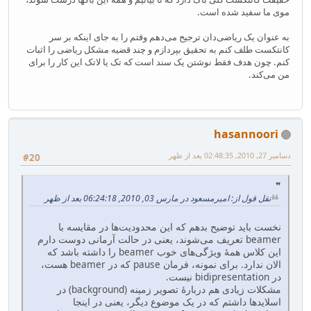
موی ما سفید شده است.
به عنوان یک ریاضی‌دان ترجیح می‌دهم وقتم را به جای اینکه بر سر
کانتکست طلف کنم به تحقیق بپردازم و چند قضیه مشکل ریاضی را اثبات
کنم. چون هدف فقط نوشتن یک سند است که تک یا لاتک این کار را برای
من می‌کند.
hasannoori
دسامبر 27, 2010, 02:48:35 بعد از ظهر
#20
نقل قول از: امیرمسعود در مارس 03, 2010, 06:24:18 بعد از ظهر
نخست باید توضیح بدهم که این محدودیت‌ها در مقایسه با
beamer تعریف می‌شوند، یعنی در حالت آرمانی دوست دارم
این کلاس همهٔ ویژگی‌های خوب beamer را داشته باشد که
الان ندارد. برای نمونه، فرمان pause که در beamer هست،
در bidipresentation نیست.
مشکلات زیادی هم دربارهٔ تصویر زمینه (background) در
اسلایدها داشتم که در یک موضوع دیگر، یعنی در اینجا