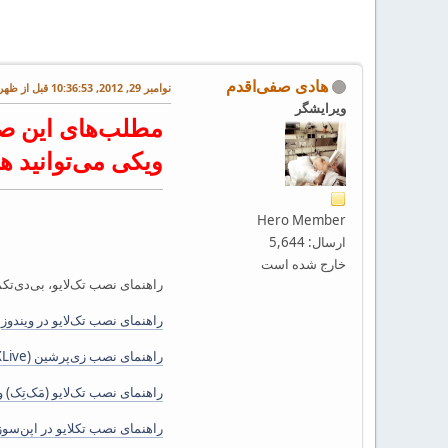
هادی صفی‌اقدم
نوامبر 29, 2012, 10:36:53 قبل از ظهر
ویرایشگر
مطلب‌های این صف
ویکی می‌توانید ه
Hero Member
ارسال: 5,644
خارج شده است
راهنمای نصب تک‌لایو، بی‌دی‌تک
راهنمای نصب تک‌لایو در ویندوز
راهنمای نصب زی‌پرشین (TeXLive و TeXMaker) در اوبونتو ‪Ubuntu
راهنمای نصب تک‌لایو (مَک‌تِک) و ملزومات در
راهنمای نصب تکلایو در اپن‌سوزی لینوکسuide in OpenSuse Linux