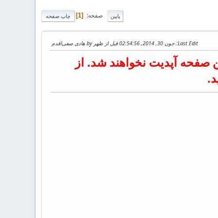
صفحه
1
پایین
چاپ صفحه
Last Edit
: جون 30, 2014, 02:54:56 قبل از ظهر by هادی صفی‌اقدم
 صفحه آپدیت نخواهند شد. از
د.