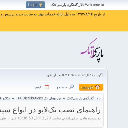
Welcome to
تالار گفتگوی پارسی‌لاتک
.
Log in
از تاریخ ۱۳۹۳/۸/۱۴ به
دلیل ارائه خدمات بهتر
به سایت جدید پرسش و پا
آگوست 07, 2026, 07:31:43 بعد از ظهر
فهرست
جستجو
تقویم
تالار گفتگوی پارسی‌لاتک
توزیع‌های تک TeX Distributions
تکلایو TeXLive
◄
◄
راهنمای نصب تک‌لایو در انواع سی
نویسنده هادی صفی‌اقدم, نوامبر 29, 2012, 10:36:53 قبل از ظهر