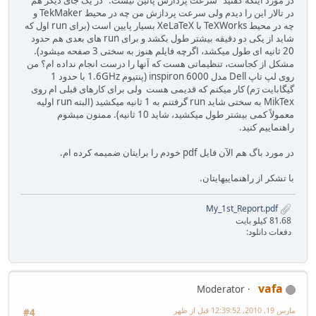
در مورد اینکه گفتید "سرعت پردازش پائین نیست." در یک جای دیگر هم
در تالار این را دیدم ولی سرعت پردازش من چه در محیط TekMaker و
چه در محیط TeXWorks با XeLaTeX بسیار پایین است (برای run اول که
شاید از یکی دو دقیقه بیشتر طول بکشد و برای run های بعدی هم حدود
20 ثانیه ای طول میکشد، اگرچه فایلم هنوز به سختی 3 صفحه میشود).
مشکل از کجاست، تنظیماتی هست که آنها را درست انجام نداده ام؟ من
روی لپ تاپ Dell مدل inspiron 6000 (پنتیوم 1.6GHz با حدود 1
گیگابایت رَم) کار میکنم که قدیمی هست ولی برای کارهای قبلی ام روی
MikTex به سختی شاید run گرفتنم به 1 ثانیه میکشید (البته run اولیه
معمولاً کمی بیشتر طول میکشید، شاید 10 ثانیه). ممنون میشوم
راهنماییم کنید.
در مورد باگ هم الآن فایل pdf خودم را برایتان ضمیمه کرده ام.
با تشکر از راهنماییهایتان.
My_1st_Report.pdf
81.68 کیلو بایت
دفعات دانلود:
vafa
Moderator
مارس 19, 2010, 12:39:52 قبل از ظهر
#4