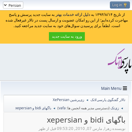
Log in
از تاریخ ۱۳۹۳/۸/۱۴ به
دلیل ارائه خدمات بهتر
به سایت جدید پرسش و پاسخ
مهاجرت کرده‌ایم؛ از این رو امکان عضویت و ارسال پست در تالار غیرفعال شده
است. لطفاً برای پرسیدن سوال‌های خود به سایت جدید مراجعه کنید.
ورود به سایت جدید
Main Menu
تالار گفتگوی پارسی‌لاتک
زی‌پرشین XePersian
◄
زی‌تک
(دسترسی مدیر همه انجمن ها:
vafa
)
باگهای bidi و xepersian
◄
◄
باگهای bidi و xepersian
نویسنده زهرا, مارس 07, 2010, 09:53:20 قبل از ظهر