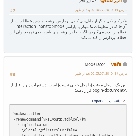
امیرمسعود
مدیر تالار
مارس 19, 2010, 02:40:27 بعد از ظهر
#7
فکر کنم یکی دیگر از دلیل‌های کندی پردازش نوشته، داشتن خطا است. از
آن‌جا که در تنظیمات تک‌میکر با پارامتر interaction=nonstopmode
خطاها را ندید می‌گیریم، اگر خطا در نوشته‌مان باشد، نمی‌فهمیم، ولی این
خطاها پردازش را کند می‌کند.
vafa
Moderator
مارس 19, 2010, 03:55:57 بعد از ظهر
#8
این یک راه‌حل موقت (راه‌حل خوبی نیست) است. دستورات زیر را قبل از
\begin{document} قرار دهید:
کد
[انتخاب]
Expand
\makeatletter
\renewcommand{\RTL@outputdblcol}{%
\if@firstcolumn
\global \@firstcolumnfalse
\global \setbox\@leftcolumn \box\@outputbox