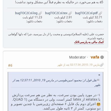
a5 به هم می‌خورد، در حالیکه به نظرم قبلاً این مشکل وجود نداشت!
bugTOC2Col.log
bugTOC2Col.tex
bugTOC2Col.pdf
32.71 کیلو بایت
2.91 کیلو بایت
11.23 کیلو بایت
دفعات دانلود:
دفعات دانلود:
دفعات دانلود:
حضرت علی (علیه السلام):دوستی و محبت را از دل بپرسید، چرا که دلها گواهانی
رشوه ناپذیرند.
vafa
Moderator
مارس 19, 2010, 02:17:34 بعد از ظهر
#6
نقل قول از: محمود امین‌طوسی در مارس 19, 2010, 12:37:11 بعد از
ظهر
۱- در مورد پایین بودن سرعت، به نظر من هم سرعت پردازش
با xelatex از latex کمتر است، ولی در دستگاه من (QUAD 1.
اجرای دوم یک فایل ۶ صفحه‌ای زی‌پرشین با چندین تصویر و
دو ستونی، کمتر از ۳ ثانیه طول می‌کشد.