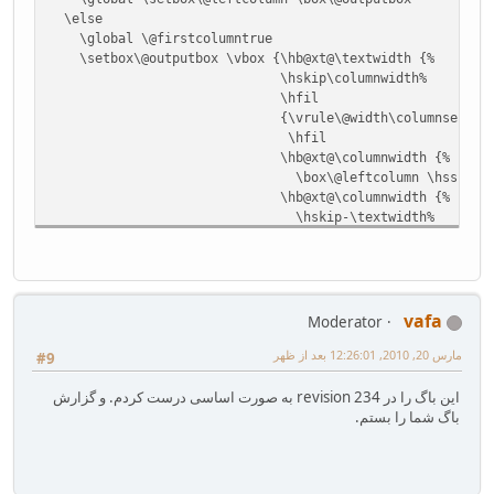
\else
\global \@firstcolumntrue
\setbox\@outputbox \vbox {\hb@xt@\textwidth {%
\hskip\columnwidth%
\hfil
{\vrule\@width\columnseprule
\hfil
\hb@xt@\columnwidth {%
\box\@leftcolumn \hss}%
\hb@xt@\columnwidth {%
\hskip-\textwidth%
\box\@outputbox \hss}%
\hskip\columnsep%
\hskip\columnwidth}}%
\@combinedblfloats
\@outputpage
vafa
Moderator
\begingroup
مارس 20, 2010, 12:26:01 بعد از ظهر
\@dblfloatplacement
#9
\@startdblcolumn
این باگ را در revision 234 به صورت اساسی درست کردم. و گزارش
\@whilesw\if@fcolmade \fi
باگ شما را بستم.
{\@outputpage
\@startdblcolumn}%
\endgroup
\fi}