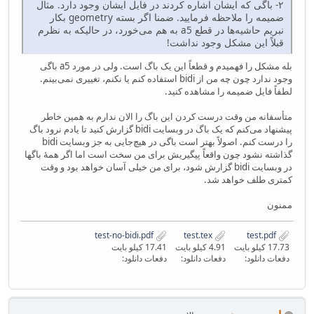
۲- باگی که ایشان اشاره کردند در فایل ایشان وجود دارد. مثال
ضمیمه را ملاحظه فرمایید. ضمنا اگر بسته geometry بکار
نبریم حاشیه‌ها در قطع a5 به هم می‌خورد، در حالیکه به نظرم
قبلاً این مشکل وجود نداشت!
بله مشکل را فهمیدم و قطعاً این یک باگ است. ولی در مورد a5 باگی
وجود ندارد چون چه من از bidi استفاده کنم یا نکنم، تغییری نمی‌بینم.
لطفاً فایل ضمیمه را مشاهده کنید.
متأسفانه من وقت درست کردن این باگ را الان ندارم به همین خاطر
پیشنهاد می‌کنم که یک باگ در وبسایت bidi گزارش کنید تا یادم نرود باگ
را درست کنم. اصولاً بهتر است باگی در هیچ‌جایی به جز وبسایت bidi
گذاشته نشود چون واقعاً پیگیریش برای من سخت است اما اگر همهٔ باگها
در وبسایت bidi گزارش شود، برای من خیلی آسان خواهد بود و وقت
کمتری طلف خواهد شد.
ممنون
test-no-bidi.pdf
test.tex
test.pdf
17.73 کیلو بایت
4.91 کیلو بایت
17.41 کیلو بایت
دفعات دانلود:
دفعات دانلود:
دفعات دانلود: