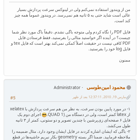
من از ویندوز استفاده نمی‌کنم ولی در لینوکس سرعت پردازش بسیار
عالی است شاید حتی به ۵ ثانیه هم نمی‌رسد. در ویندوز عموماً همه چیز
کند است.
فایل PDF را نگاه کردم ولی متوجه باگی نشدم. دقیقاً باگ مورد نظر شما
چیست؟ در آینده اگر خواستید مثالی را بفرستید، فقط فرستادن فایل
PDF کافی نیست در حقیقت اصلاً کمکی نمی‌کند بهتر است که فایل tex و
فایل log خود را بفرستید.
ممنون
محمود امین‌طوسی
Administrator
مارس 19, 2010, 12:37:11 بعد از ظهر
#5
۱- در مورد پایین بودن سرعت، به نظر من هم سرعت پردازش با xelatex
از latex کمتر است، ولی در دستگاه من (QUAD 1.
اجرای دوم یک
فایل ۶ صفحه‌ای زی‌پرشین با چندین تصویر و دو ستونی، کمتر از ۳ ثانیه
طول می‌کشد.
۲- باگی که ایشان اشاره کردند در فایل ایشان وجود دارد. مثال ضمیمه را
ملاحظه فرمایید. ضمنا اگر بسته geometry بکار نبریم حاشیه‌ها در قطع