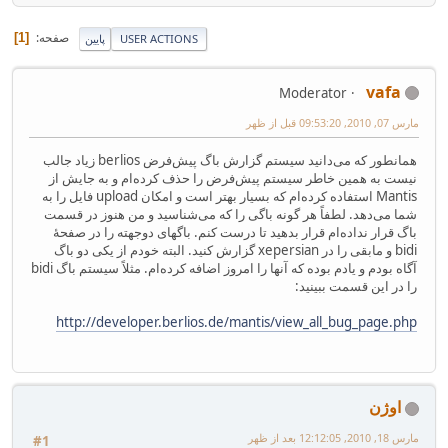
صفحه
1
USER ACTIONS
پایین
vafa
Moderator
مارس 07, 2010, 09:53:20 قبل از ظهر
همانطور که می‌دانید سیستم گزارش باگ پیش‌فرض berlios زیاد جالب
نیست به همین خاطر سیستم پیش‌فرض را حذف کرده‌ام و به جایش از
Mantis استفاده کرده‌ام که بسیار بهتر است و امکان upload فایل را به
شما می‌دهد. لطفاً هر گونه باگی را که می‌شناسید و من هنوز در قسمت
باگ قرار نداده‌ام قرار بدهید تا درست کنم. باگهای دوجهته را در صفحهٔ
bidi و مابقی را در xepersian گزارش کنید. البته خودم از یکی دو باگ
آگاه بودم و یادم بوده که آنها را امروز اضافه کرده‌ام. مثلاً سیستم باگ bidi
را در این قسمت ببینید:
http://developer.berlios.de/mantis/view_all_bug_page.php
اوژن
مارس 18, 2010, 12:12:05 بعد از ظهر
#1