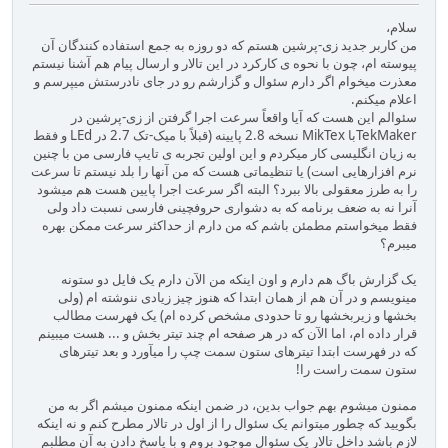
سلام،
من کاربر جدید زی-پرشین هستم که دو روزه به جمع استفاده کنندگان آن
پیوسته ام، چون با نحوه ی کارکرد در این تالار و ارسال پیام هم آشنا نیستم
معذرت میخوام اگر دارم سئوال و گزارشم رو در جای نادرستش میپرسم و
اعلام میکنم.
سئوالم این هست که آیا واقعاً سرعت اجرا گرفتن از زی-پرشین در
TekMakerبا MikTex نسخه 2.8 پایینه (قبلاً با میک-تک 2.7 در LEd و فقط
به زیان انگلیسی کار میکردم و این اولین تجربه ی تایپ فارسی من با چنین
نرم افزارهایی است) یا تنظیماتی هست که من آنها را بلد نیستم تا سرعت
را به طرز معقولی بالا ببرد؟ البته اگر سرعت اجرا پایین هست هم میشود
آنرا نه به ضعف برنامه که به دشواری حروفچینی فارسی نسبت داد ولی
فقط میخواستم مطمئن باشم که من دارم از حداکثر سرعت ممکن بهره
میبرم؟
یک گزارش باگ هم دارم و اون اینکه من الآن دارم یک فایل دو ستونه
مینویسم و در آن هم از همان ابتدا که هنوز چیز زیادی ننوشته ام (ولی
بخشها و زیربخشها رو تا حدودی مشخص کرده ام) یک فهرست مطالب
قرار داده ام، اما الآن که در هر صفحه ام چند تیتر بخش و ... هست میبینم
که در فهرست ابتدا تیترهای ستون سمت چپ را میآورد و بعد تیترهای
ستون سمت راست را!
ممنون میشوم بهم جواب بدین، در ضمن اینکه ممنون میشم اگر به من
بگویید که چطور میتوانم یک سئوال را از اول در تالار مطرح کنم و نه اینکه
لازم باشد داخل تالار یک سئوال موجود بروم و با پاسخ دادن به آن مطلبم