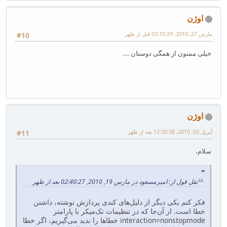
\makeatother
اوژن
مارس 27, 2010, 03:10:29 قبل از ظهر
#10
خیلی ممنون از همگی دوستان ...
اوژن
آپریل 03, 2010, 12:30:38 بعد از ظهر
#11
سلام،
نقل قول از: امیرمسعود در مارس 19, 2010, 02:40:27 بعد از ظهر
فکر کنم یکی دیگر از دلیل‌های کندی پردازش نوشته، داشتن
خطا است. از آن‌جا که در تنظیمات تک‌میکر با پارامتر
interaction=nonstopmode خطاها را ندید می‌گیریم، اگر خطا