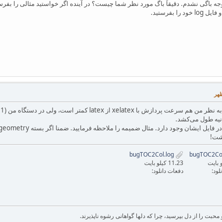
شت!
bugTOC2Col.log
11.23 کیلو بایت
لود:
دفعات دانلود:
بت را از دل بپرسید، چرا که دلها گواهانی رشوه ناپذیرند.