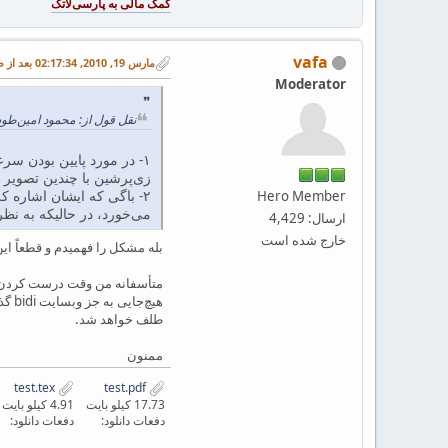
vafa
مارس 19, 2010, 02:17:34 بعد از ظهر
Moderator
نقل قول از: محمود امین‌طوسی در مارس 19, 010
۱- در مورد پایین بودن سرعت، به نظر من هم سرعت پردازش با xelatex از latex کمتر است، ولی در دستگاه من (QUAD 1.
زی‌پرشین با چندین تصویر و دو ستونی،
Hero Member
می‌خورد، در حالیکه به نظ
ارسال: 4,429
خارج شده است
بله مشکل را فهمیدم و قطعاً این یک باگ است. ولی در مورد a5 باگی وجود ندارد چون چه من 
طلف خواهد شد.
ممنون
test.tex
test.pdf
17.73 کیلو بایت
4.91 کیلو بایت
دفعات دانلود:
دفعات دانلود: