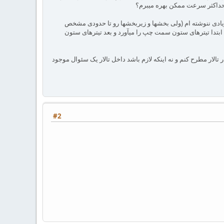
حداکثر سرعت ممکن بهره میبرم؟
 زیادی ننوشته ام (ولی بخشها و زیربخشها رو تا حدودی مشخص
ابتدا تیترهای ستون سمت چپ را میآورد و بعد تیترهای ستون
الار مطرح کنم و نه اینکه لازم باشد داخل تالار یک سئوال موجود
#2