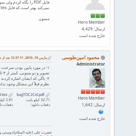
نمی‌کند بهتر است که فایل tex و فایل log خود را بفرستید.
ممنون
Hero Member
ارسال: 4,429
خارج شده است
محمود امین‌طوسی
مارس 19, 2010, 12:37:11 بعد از ظهر
Administrator
۱- در مورد پایین بودن سرعت، به نظر من هم سرعت پردازش با xelatex از latex کمتر است، ولی در دستگاه من (QUAD 1.
تصویر و دو ستونی، کمتر از ۳ ثانیه طول می‌کشد.
نظرم قبلاً این مشکل وجود ندا
bugTOC2Col.tex
bugTOC2Col.pdf
Hero Member
32.71 کیلو بایت
2.91 کیلو بایت
ارسال: 1,642
دفعات دانلود:
دفعات دان
خارج شده است
حضرت علی (علیه السلام):دوستی و مح