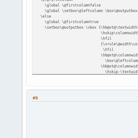
\global \@firstcolumnfalse
\global \setbox\@leftcolumn \box\@outputbox
\else
\global \@firstcolumntrue
\setbox\@outputbox \vbox {\hb@xt@\textwidth
\hskip\columnwidth
\hfil
{\vrule\@width\columnse
\hfil
\hb@xt@\columnwidth 
\box\@leftcolumn \h
\hb@xt@\columnwidth 
\hskip-\textwidth
\box\@outputbox \hs
\hskip\columnsep%
\hskip\columnwidth}
\@combinedblfloats
#9
\@outputpage
\begingroup
\@dblfloatplacement
\@startdblcolumn
\@whilesw\if@fcolmade \fi
{\@outputpage
\@startdblcolumn}%