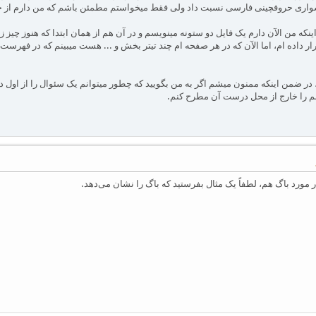
 دشواری حروفچینی فارسی نسبت داد ولی فقط میخواستم مطمئن باشم که من دارم از 
نکه من الآن دارم یک فایل دو ستونه مینویسم و در آن هم از همان ابتدا که هنوز چیز
داده ام، اما الآن که در هر صفحه ام چند تیتر بخش و ... هست میبینم که در فهرست 
 ضمن اینکه ممنون میشم اگر به من بگویید که چطور میتوانم یک سئوال را از اول در ت
لبم را خارج از محل درست آن مطرح کنم.
ورد باگ هم، لطفاً یک مثال بفرستید که باگ را نشان می‌دهد.