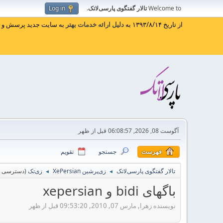
Welcome to
تالار گفتگوی پارسی‌لاتک
.
Log in
از تاریخ ۱۳۹۳/۸/۱۴ به
دلیل ارائه خدمات بهتر
به سایت جدید پرسش و پا
آگوست 08, 2026, 06:08:57 قبل از ظهر
فهرست
جستجو
تقویم
تالار گفتگوی پارسی‌لاتک
زی‌پرشین XePersian
زی‌تک
(دسترسی مد
◄
◄
باگهای bidi و xepersian
نویسنده زهرا, مارس 07, 2010, 09:53:20 قبل از ظهر