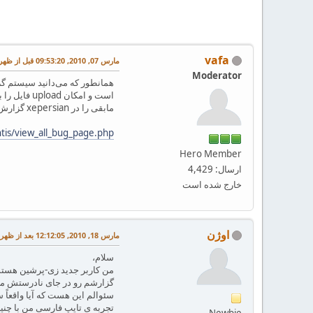
vafa
مارس 07, 2010, 09:53:20 قبل از ظهر
Moderator
مابقی را در xepersian گزارش کنید. البته خودم از یکی دو باگ آگاه بودم و یادم بوده که آنها را امروز اضافه کرده‌ام. مثلاً سیستم باگ bidi را در این قسمت ببینید:
ntis/view_all_bug_page.php
Hero Member
ارسال: 4,429
خارج شده است
اوژن
مارس 18, 2010, 12:12:05 بعد از ظهر
سلام،
من کاربر جدید زی-پرشین هستم ک
گزارشم رو در جای نادرستش میپ
تجربه ی تایپ فارسی من با چنین
Newbie