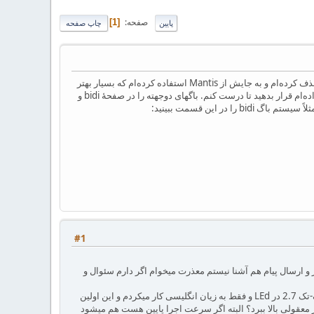
صفحه
1
پایین
چاپ صفحه
همانطور که می‌دانید سیستم گزارش باگ پیش‌فرض berlios زیاد جالب نیست به همین خاطر سیستم پیش‌فرض را حذف کرده‌ام و به جایش از Mantis استفاده کرده‌ام که بسیار بهتر
است و امکان upload فایل را به شما می‌دهد. لطفاً هر گونه باگی را که می‌شناسید و من هنوز در قسمت باگ قرار نداده‌ام قرار بدهید تا درست کنم. باگهای دوجهته را در صفحهٔ bidi و
#1
ر و ارسال پیام هم آشنا نیستم معذرت میخوام اگر دارم سئوال و
سئوالم این هست که آیا واقعاً سرعت اجرا گرفتن از زی-پرشین در TekMakerبا MikTex نسخه 2.8 پایینه (قبلاً با میک-تک 2.7 در LEd و فقط به زیان انگلیسی کار میکردم و این اولین
 معقولی بالا ببرد؟ البته اگر سرعت اجرا پایین هست هم میشود