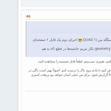
#6
اجرای دوم یک فایل ۶ صفحه‌ای
۲- باگی که ایشان اشاره کردند در فایل ایشان وجود دارد. مثال ضمیمه را ملاحظه فرمایید. ضمنا اگر بسته geometry بکار نبریم حاشیه‌ها در قطع a5 به هم
وقت درست کردن این باگ را الان ندارم به همین خاطر پیشنهاد می‌کنم که یک باگ در وبسایت bidi گزارش کنید تا یادم نرود باگ را درست کنم. اصولاً بهتر است باگی در
هیچ‌جایی به جز وبسایت bidi گذاشته نشود چون واقعاً پیگیریش برای من سخت است اما اگر همهٔ باگها در وبسایت bidi گزارش شود، برای من خیلی آسان خواهد بود و وقت کمتری