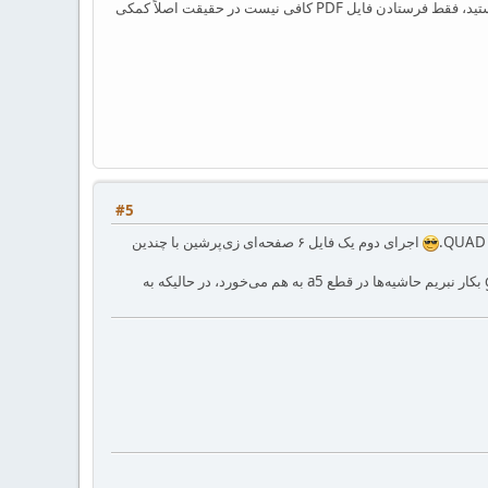
فایل PDF را نگاه کردم ولی متوجه باگی نشدم. دقیقاً باگ مورد نظر شما چیست؟ در آینده اگر خواستید مثالی را بفرستید، فقط فرستادن فایل PDF کافی نیست در حقیقت اصلاً کمکی
#5
اجرای دوم یک فایل ۶ صفحه‌ای زی‌پرشین با چندین
۲- باگی که ایشان اشاره کردند در فایل ایشان وجود دارد. مثال ضمیمه را ملاحظه فرمایید. ضمنا اگر بسته geometry بکار نبریم حاشیه‌ها در قطع a5 به هم می‌خورد، در حالیکه به