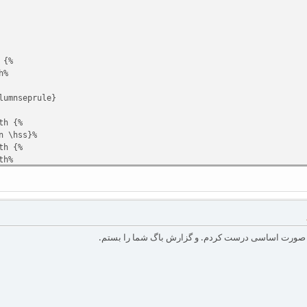
 {%
%
prule}
{%
ss}%
{%
%
s}%
}%