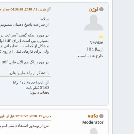
اوژن
مارس 18, 2010, 04:39:28 بعد از ظهر
سلام،
از سرعت پاسخ دهیتان ممنونم.
Newbie
ارسال: 18
ولی برای کارهای قبلی ام روی MikTex به سختی شاید run گرفتنم به 1 ثانیه میکشید (البته run اولیه معمولاً کمی بیشتر طول میکشید، شاید 10 ثانیه). ممنون میشوم راهنماییم کنید.
خارج شده است
در مورد باگ هم الآن فایل pdf خودم را برایتان ضمیمه کرده ام.
با تشکر از راهنماییهایتان.
My_1st_Report.pdf
81.68 کیلو بایت
دفعات دانلود:
vafa
مارس 19, 2010, 12:39:52 قبل از ظهر
Moderator
من از ویندوز استفاده نمی‌کنم ولی در لینوکس سر