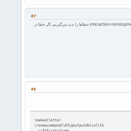
#7
فکر کنم یکی دیگر از دلیل‌های کندی پردازش نوشته، داشتن خطا است. از آن‌جا که در تنظیمات تک‌میکر با پارامتر interaction=nonstopmode خطاها را ندید می‌گیریم، اگر خطا در
#8
\makeatletter
\renewcommand{\RTL@outputdblcol}{%
\if@firstcolumn