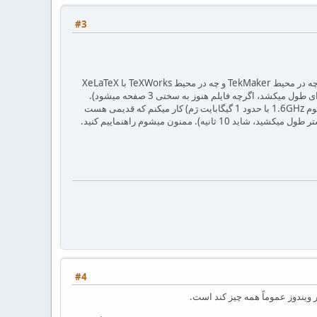
#3
در مورد اینکه گفتید "سرعت پردازش پائین نیست." در یک جای دیگر هم در تالار این را دیدم ولی سرعت پردازش من چه در محیط TekMaker و چه در محیط TeXWorks با XeLaTeX
بسیار پایین است (برای run اول که شاید از یکی دو دقیقه بیشتر طول بکشد و برای run های بعدی هم حدود 20 ثانیه ای طول میکشد، اگرچه فایلم هنوز به سختی 3 صفحه میشود).
مشکل از کجاست، تنظیماتی هست که آنها را درست انجام نداده ام؟ من روی لپ تاپ Dell مدل inspiron 6000 (پنتیوم 1.6GHz با حدود 1 گیگابایت رَم) کار میکنم که قدیمی هست
#4