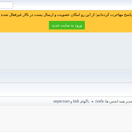
سخ مهاجرت کرده‌ایم؛ از این رو امکان عضویت و ارسال پست در تالار غیرفعال شده ا
ورود به سایت جدید
یر همه انجمن ها:
vafa
)
باگهای bidi و xepersian
◄