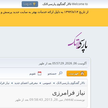
Welcome to
تالار گفتگوی پارسی‌لاتک
.
Log in
از تاریخ ۱۳۹۳/۸/۱۴ به
دلیل ارائه خدمات بهتر
به سایت جدید پرسش و پا
آگوست 06, 2026, 05:57:29 بعد از ظهر
فهرست
جستجو
تقویم
تالار گفتگوی پارسی‌لاتک
عمومی
معرفی اعضای جدید
نیاز فرا
◄
◄
◄
نیاز فرامرزی
نویسنده neeaz, می 26, 2013, 09:58:43 بعد از ظهر