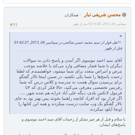
محسن شریفی تبار
همکاران
سپتامبر 06, 2013, 03:15:43 بعد از ظهر
#11
نقل قول از: سید محمد حسن صالحی در سپتامبر 06, 2013, 01:42:37
قبل از ظهر
آقای سید احمد موسوی اگر آمدن و پاسخ دادن به سوالات
دیگران با شما فشار مضافی وارد می‌کند یا خلاصه موجب
مرض و امراض متعدد برای شما میشود، خواهشمندم که لطفا
زحمت پاسخ‌ها را شما یکی‌ نکشید. در ضمن اینجا تالار گفتگو
برای پرسیدن سوال هست نه مدرسه و کلاس درس که شما
رفرنس تخصصی معرفی می‌کنید، حالا فکر کردی که ۴تا
فرمول لاتکس بلدی، دیگه علی‌ آباد خرابه هم شده شهر......
اگر قرار بود که افراد کتابچه راهنما بخونند پس بهتر بود به جای
تالار گفتگو یک وب سایت درست میکردند و همه این کتابها را
اونجا آپلود میکردند
با سلام و قبل از هر چیز تشکر از زحمات آقای سید احمد موسوی و
پاسخ‌های ایشان.