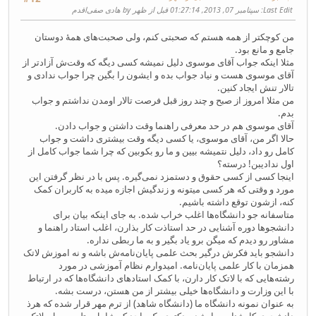
Last Edit
: سپتامبر 07, 2013, 01:27:14 قبل از ظهر by هادی صفی‌اقدم
من کوچکتر از همه هستم که صحبتی کنم، ولی صحبت‌های همهٔ دوستان
جامع و مانع بود.
مثلا اینکه جواب آقای موسوی دلیل نمیشه کسی دیگه که وقت‌ش آزادتر از
آقای موسوی هست و نیاد جواب بده و ایشون را بگین چرا جواب ندادی و
تالار تنش ایجاد کنین.
من مثلا امروز از صبح و چند روز قبل فرصت تالار اومدن نداشتم و جواب
بدم.
آقای موسوی هم در حد معرفی راهنما وقت داشتن و جواب دادن.
حالا اگر من، آقای موسوی، یا کسی دیگه وقت بیشتری داشت و جواب
کامل رو داد، دلیل نتمیشه بیین و ما رو بکوبین که چرا شما جواب کامل از
اول ندادیبن! درسته؟
اینجا کسی از کسی حقوق و دستمزد نمی‌گیره. پس با در نظر گرفتن این
مورد و وقتی که هر کسی میتونه و زندگیش اجازه میده به کاربران کمک
کنه، ازشون توقع داشته باشیم.
متاسفانه جو دانشگاه‌ها اغلب خراب شده. به جای اینکه بیان برای
دانشجوها دوره آشنایی در حد استاذت کار بذارن، اغلب استاد راهنما و
مشاور رو دیدم که میگن برو یاد بگیر و به ما ربطی نداره.
دانشجو باید فکرش درگیر بحث علمی پایان‌نامه‌ش باشه و نه اموزش لاتک
همزمان با کار علمی پایان‌نامه. امیدوارم نظام آموزشی در مورد
رشته‌هایی که با لاتک کار دارن، با کمک استادهای دانشگاه‌ها که در ارتباط
با این وزارت و دانشگاه‌ها خیلی بیشتر از من هستن، درست بشه.
به عنوان نمونه دانشگاه ما (دانشگاه شاهد) از ترم مهر قرار شده که هرذ
دانشجوی کارشناسی ارشد و دکتری یک واحد که شامل متلب، میپل، لاتک