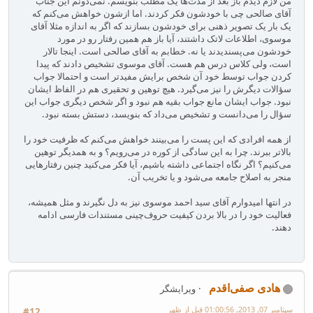
من لازم دیدم باز بعد از مدت‌ها یک مطلب بنویسم. نمی‌دونم این جناب
آقای صالحی چی با خودشون فکر کردند. اما ازشون خواهش می‌کنم که
یک بار یک تصویر ذهنی برای خودشون بسازند که اگر به اندازه مثلا آقای
موسوی، اطلاعات لاتک داشتند، آیا باز هم همین رفتار رو در مورد
خودشون می‌پسندیدند یا نه. خطابم به آقای صالحی است. اینجا تالار
است، ولی کلاس درس هم هست. آقای موسوی تشخیص دادند که پیدا
کردن جواب توسط خود آن شخص برایش مفیدتر است و احتمالا جواب
سؤالات دیگرش را نیز می‌گیرد. هیچ توهین و تحقیری هم در الفاظ ایشان
نبود. جواب ایشان مانع جواب بقیه هم نبود و اگر شخص دیگری جواب این
سؤال را می‌دانست و تشخیص می‌داد که بنویسد، دستش بسته نبود.
از همه افرادی که این پست را می‌بینند خواهش می‌کنم که ظرفیت خود را
بالاتر ببرند. چرا به این سادگی از کوره در می‌رویم؟ و به همدیگر توهین
می‌کنیم؟ اگر نگاه اجتماعی داشته باشیم، آیا فکر می‌کنید چنین رفتارهایی
منجر به اصلاح جامعه می‌شود و یا تخریب آن.
در انتها امیدوارم آقای سید احمد موسوی نیز به دل نگیرند و مثل همیشه،
فعالیت خود را در بالا بردن کیفیت حروف‌چینی مستندات فارسی ادامه
دهند.
هادی صفی‌اقدم
ویرایشگر
سپتامبر 07, 2013, 01:00:56 قبل از ظهر
#12