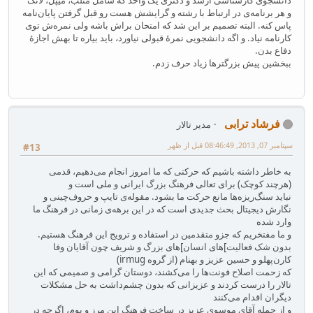
و هر برنامه‌ی در ارتباط با رشته و گرایشش هست رو قبل گرفتن پایان‌نامه
پاس کنه. البته تصمیم بر این شد که امتحان براش باشه ولی نمره‌ش توی
کارنامه نیاد. و اگه دانشجویی نمره‌ٔ قبولی نیاورد، باید بیاره تا بهش اجازهٔ
دفاع بدن.
ببخشین پیش بزرگترها زیاد حرف زدم.
فرشاد ترابی
مدیر تالار
سپتامبر 07, 2013, 08:46:49 قبل از ظهر
#13
به خاطر داشته باشیم که حرکتی که ما امروز انجام می‌دهیم، قدمی
(هرچند کوچک) برای تعالی فرهنگ بزرگ ایرانی و ملی است و
نباید سنگ‌ریزه‌ها مانع حرکت ما بشود. مقوله‌ی تایپ و حروف‌چینی و
نگارش دیجیتال بحث جدیدی است که در این برهه‌ی زمانی در فرهنگ ما
وارد شده
و ما مفتخریم که جزو متقدمین در استفاده و ترویج این فرهنگ هستیم.
بدون شک فعالیت‌]های انسان‌]های بزرگ و شریف چون آقایان وفا
کارن‌پهلو و حسین عزیز و بهنام (از گروه irmug)
که زحمت اصلاح فونت‌ها را می‌کشند، دوستان گرامی و صمیمی که این
تالار را درست کردند و عزیزانی که بدون چشم‌داشت به حل مشکلات
دیگران اقدام می‌کنند
و از جمله آقای موسوی عزیز در ساخت فرهنگ این مرز و بوم، اگرچه در