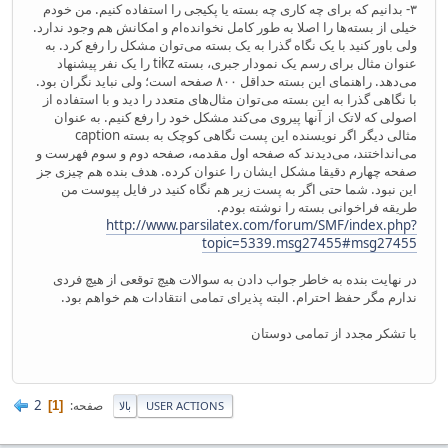
۳- بدانیم که برای چه کاری چه بسته یا پکیجی را استفاده کنیم. من خودم
خیلی از بسته‌ها را اصلا به طور کامل نخوانده‌ام و امکانش هم وجود ندارد.
ولی باور کنید با یک نگاه گذرا به یک بسته می‌توان مشکل را رفع کرد. به
عنوان مثال برای رسم یک نمودار جبری، بسته tikz را یک نفر پیشنهاد
می‌دهد. راهنمای این بسته حداقل ۸۰۰ صفحه است؛ ولی نباید نگران بود.
با نگاهی گذرا به این بسته می‌توان مثال‌های متعدد را دید و با استفاده از
اصولی که لاتک از آنها پیروی می‌کند مشکل خود را رفع کنیم. به عنوان
مثالی دیگر اگر نویسنده این پست نگاهی کوچک به بسته caption
می‌انداختند، می‌دیدند که صفحه اول مقدمه، صفحه دوم و سوم فهرست و
صفحه چهارم دقیقا مشکل ایشان را عنوان کرده. هدف بنده هم چیزی جز
این نبود. شما حتی اگر به پست زیر هم نگاه کنید در فایل پیوست من
طریقه فراخوانی بسته را نوشته‌ بودم.
http://www.parsilatex.com/forum/SMF/index.php?
topic=5339.msg27455#msg27455
در نهایت بنده به خاطر جواب دادن به سوالات هیچ توقعی از هیچ فردی
ندارم مگر حفظ احترام. البته پذیرای تمامی انتقادات هم خواهم بود.
با تشکر مجدد از تمامی دوستان
2
صفحه
1
USER ACTIONS
بالا