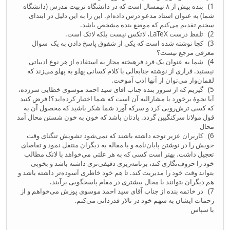
1) بنده بیش از ۸ نیمسال است که در دانشگاه تربیت مدرس (دانشگاه
شما) به عنوان استاد مدعو درس داده‌ام. این را به این دلیل در ابتدای
سخنم تقدیم می‌کنم که موضع بنده مشخص باشد.
2) تلفظ درست LaTeX، لاتکس نیست بلکه لاتک است.
3) کجا نوشته شده است که یکی از شقوق پاسخ دادن به یک سوال
معرفی مرجع نیست؟
4) شما به عنوان یک فرد فرهیخته مجاز به استفاده از هر نوع ادبیاتی
نیستید. فرازی از نوشته جنابعالی با کلام کسانی پهلو به پهلو می‌زند که
لقمان‌وار می‌توان از آنها ادب آموخت.
5) گیریم که از سرور بنده جناب آقای سید احمد موسوی خطایی سرزده،
آیا نحوهٔ برخورد با مشارالیه آن است که شما اختیار کرده‌اید؟! فرض کنید
که کسی ترش‌رویی کرد و سرکه آورد شما شکر باشید که محصول آن به
قول مولانا سرکنگبین گردد. یادتان باشد که خون به خون شستن محال آمد
محال
6) کاربران عزیر توجه داشته باشند که نمی‌شود تشویش تنگنای وقت
خویش را در نوشتن پایان‌نامه و یا مقاله به دیگران منتقل نمود و تقاضای
تعجیل داشت. بهتر است کسی که به هر علتی می‌خواهد با لاتک مطالب
خود را حروف‌نگاری کند، برنامه‌ریزی دقیقی‌تری داشته باشد و بخوبی
بتواند وقت خود را مدیریت کند. تا هم خود خاطری آسوده‌تر داشته باشد و
هم دیگران بتوانند با مجال بیشتری در مقام پاسخگویی برآیند.
7) در خاتمه بنده از جناب آقای سید احمد موسوی پوزش می‌خواهم و از
زحمات ایشان به سهم خود در تالار قدردانی می‌کنم.
با سپاس