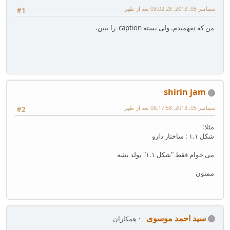
سپتامبر 05, 2013, 08:02:28 بعد از ظهر
#1
من که نفهمیدم. ولی بسته caption را ببین.
shirin jam
سپتامبر 05, 2013, 08:17:58 بعد از ظهر
#2
مثلا:
شکل ۱.۱ : ساختار دارو
می خوام فقط "شکل ۱.۱" بولد بشه
ممنون
سید احمد موسوی
همکاران