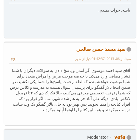
باشه. جواب نمیدم.
سید محمد حسن صالحی
سپتامبر 06, 2013, 01:42:37 قبل از ظهر
#8
آقای سید احمد موسوی اگر آمدن و پاسخ دادن به سوالات دیگران با شما
فشار مضافی وارد می‌کند یا خلاصه موجب مرض و امراض متعدد برای
شما میشود، خواهشمندم که لطفا زحمت پاسخ‌ها را شما یکی‌ نکشید. در
ضمن اینجا تالار گفتگو برای پرسیدن سوال هست نه مدرسه و کلاس درس
که شما رفرنس تخصصی معرفی می‌کنید، حالا فکر کردی که ۴تا فرمول
لاتکس بلدی، دیگه علی‌ آباد خرابه هم شده شهر...... اگر قرار بود که
افراد کتابچه راهنما بخونند پس بهتر بود به جای تالار گفتگو یک وب سایت
درست میکردند و همه این کتابها را اونجا آپلود میکردند
vafa
Moderator