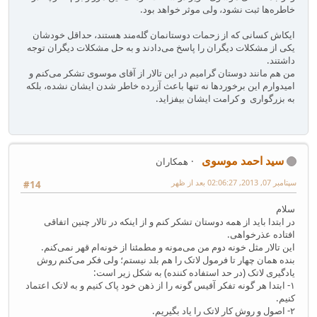
خاطره‌ها ثبت نشود، ولی موثر خواهد بود.
ایکاش کسانی که از زحمات دوستانمان گله‌مند هستند، حداقل خودشان
یکی از مشکلات دیگران را پاسخ می‌دادند و به حل مشکلات دیگران توجه
داشتند.
من هم مانند دوستان گرامیم در این تالار از آقای موسوی تشکر می‌کنم و
امیدوارم این برخوردها نه تنها باعث آزرده خاطر شدن ایشان نشده، بلکه
به بزرگواری و کرامت ایشان بیفزاید.
سید احمد موسوی
همکاران
سپتامبر 07, 2013, 02:06:27 بعد از ظهر
#14
سلام
در ابتدا باید از همه دوستان تشکر کنم و از اینکه در تالار چنین اتفاقی
افتاده عذرخواهی.
این تالار مثل خونه دوم من می‌مونه و مطمئنا از خونه‌ام قهر نمی‌کنم.
بنده همان چهار تا فرمول لاتک را هم بلد نیستم؛ ولی فکر می‌کنم روش
یادگیری لاتک (در حد استفاده کننده) به شکل زیر است:
۱- ابتدا هر گونه تفکر آفیس گونه را از ذهن خود پاک کنیم و به لاتک اعتماد
کنیم.
۲- اصول و روش کار لاتک را یاد بگیریم.