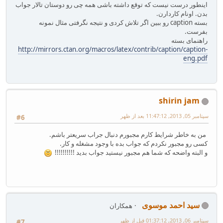
اینطور درست نیست که توقع داشته باشی همه چی رو دوستان تالار جواب
بدن. اونام کاردارن.
بسته caption رو ببین اگر تلاش کردی و نتیجه نگرفتی مثال نمونه
بفرست.
راهنمای بسته
http://mirrors.ctan.org/macros/latex/contrib/caption/caption-
eng.pdf
shirin jam
سپتامبر 05, 2013, 11:47:12 بعد از ظهر
#6
من به خاطر شرایط کارم مجبورم دنبال جراب سریعتر باشم.
کسی رو مجبور نکردم که جواب بده با وجود مشغله و کار.
و البته واضحه که شما هم مجبور نیستید جواب بدید !!!!!!!!!!
سید احمد موسوی
همکاران
سپتامبر 06, 2013, 01:37:12 قبل از ظهر
#7