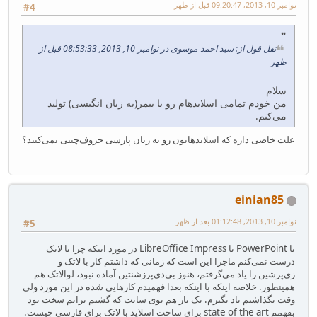
نوامبر 10, 2013, 09:20:47 قبل از ظهر
#4
نقل قول از: سید احمد موسوی در نوامبر 10, 2013, 08:53:33 قبل از
ظهر
سلام
من خودم تمامی اسلایدهام رو با بیمر(به زبان انگیسی) تولید
می‌کنم.
علت خاصی داره که اسلایدهاتون رو به زبان پارسی حروف‌چینی نمی‌کنید؟
einian85
نوامبر 10, 2013, 01:12:48 بعد از ظهر
#5
با PowerPoint یا LibreOffice Impress در مورد اینکه چرا با لاتک
درست نمی‌کنم ماجرا این است که زمانی که داشتم کار با لاتک و
زی‌پرشین را یاد می‌گرفتم، هنوز بی‌دی‌پرزشنتین آماده نبود، لوالاتک هم
همینطور. خلاصه اینکه با اینکه بعدا فهمیدم کارهایی شده در این مورد ولی
وقت نگذاشتم یاد بگیرم. یک بار هم توی سایت که گشتم برایم سخت بود
بفهمم state of the art برای ساخت اسلاید با لاتک برای فارسی چیست.