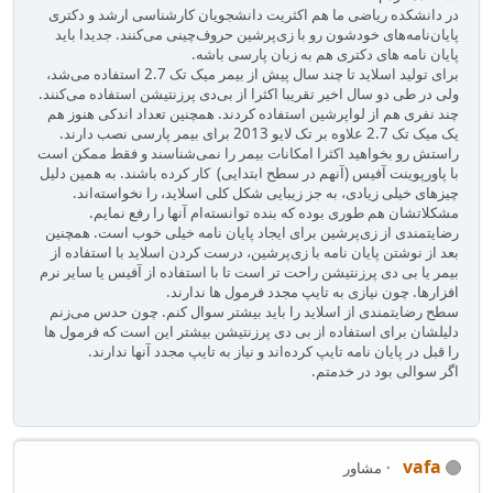
در دانشکده ریاضی ما هم اکثریت دانشجویان کارشناسی ارشد و دکتری
پایان‌نامه‌های خودشون رو با زی‌پرشین حروف‌چینی می‌کنند. جدیدا باید
پایان نامه های دکتری هم به زبان پارسی باشه.
برای تولید اسلاید تا چند سال پیش از بیمر میک تک 2.7 استفاده می‌شد،
ولی در طی دو سال اخیر تقریبا اکثرا از بی‌دی پرزنتیشن استفاده می‌کنند.
چند نفری هم از لواپرشین استفاده کردند. همچنین تعداد اندکی هنوز هم
یک میک تک 2.7 علاوه بر تک لایو 2013 برای بیمر پارسی نصب دارند.
راستش رو بخواهید اکثرا امکانات بیمر را نمی‌شناسند و فقط ممکن است
با پاورپوینت آفیس (آنهم در سطح ابتدایی) کار کرده باشند. به همین دلیل
چیزهای خیلی زیادی، به جز زیبایی شکل کلی اسلاید، را نخواسته‌اند.
مشکلاتشان هم طوری بوده که بنده توانسته‌ام آنها را رفع نمایم.
رضایتمندی از زی‌پرشین برای ایجاد پایان نامه خیلی خوب است. همچنین
بعد از نوشتن پایان نامه با زی‌پرشین، درست کردن اسلاید با استفاده از
بیمر یا بی دی پرزنتیشن راحت تر است تا با استفاده از آفیس یا سایر نرم
افزارها. چون نیازی به تایپ مجدد فرمول ها ندارند.
سطح رضایتمندی از اسلاید را باید بیشتر سوال کنم. چون حدس می‌زنم
دلیلشان برای استفاده از بی دی پرزنتیشن بیشتر این است که فرمول ها
را قبل در پایان نامه تایپ کرده‌اند و نیاز به تایپ مجدد آنها ندارند.
اگر سوالی بود در خدمتم.
vafa
مشاور