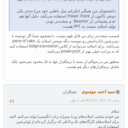
دانشجویان من همگی (علرغم میل باطنی خود من) به‌جز یکی
دونفر تاکنون از Power Point‌ استفاده می‌کنند. دلیل آنها هم
عدم پشتیبانی از Beamer و سخت‌تر بودن
تولید اسلاید نسبت به PPT‌ هست.
قسمت سخت‌تر برای من قابل فهم نیست. دانشجوی شما اگر تونسته با
زی‌پرشین پایان‌نامش رو بنویسه دیگه نوشتن اسلاید یک piece of cake
می‌باشد. برای اسلاید می‌توانید از کلاس bidipresentation استفاده کنید
که به مراتب خیلی بهتر از powerpont می‌باشد.
منظور من در سوالم از بسته یا نرم‌آفزار تنها به تک محدود نمی‌شود بلکه
شامل نرم‌افزارهای دیگر هم هست.
سید احمد موسوی
همکاران
نوامبر 10, 2013, 08:53:33 قبل از ظهر
#3
سلام
من خودم تمامی اسلایدهام رو با بیمر(به زبان انگیسی) تولید می‌کنم. البته
برای اسلایدهای کارگاه‌های تک و لاتکی که برگزار کرده‌ام از لواپرشین
استفاده کردم.