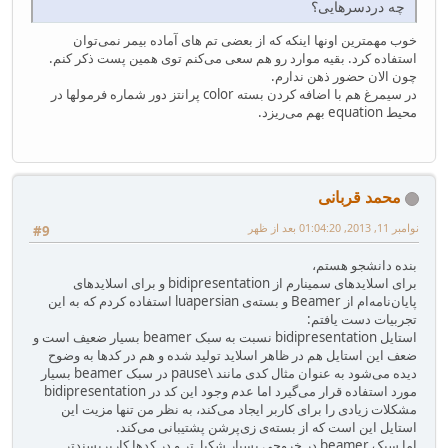
چه دردسرهایی؟
خوب مهمترین اونها اینکه که از بعضی تم های آماده بیمر نمی‌توان
استفاده کرد. بقیه موارد رو هم سعی می‌کنم توی همین پست ذکر کنم.
چون الان حضور ذهن ندارم.
در سیمرغ هم با اضافه کردن بسته color پرانتز دور شماره فرمولها در
محیط equation بهم می‌ریزد.
محمد قربانی
نوامبر 11, 2013, 01:04:20 بعد از ظهر
#9
بنده دانشجو هستم،
برای اسلایدهای سمینارم از bidipresentation و برای اسلایدها‌ی
پایان‌نامه‌ام از Beamer و بسته‌ی luapersian استفاده کردم که به این
تجربیات دست یافتم:
استایل bidipresentation نسبت به سبک beamer بسیار ضعیف است و
ضعف این استایل هم در ظاهر اسلاید تولید شده و هم در کدها به وضوح
دیده می‌شود به عنوان مثال کدی مانند \pause در سبک beamer بسیار
مورد استفاده قرار می‌گیرد اما عدم وجود این کد در bidipresentation
مشکلات زیادی را برای کاربر ایجاد می‌کند، به نظر من تنها مزیت این
استایل این است که از بسته‌ی زی‌پرشن پشتیبانی می‌کند.
اما سبک beamer در خروجی بسیار شکیل‌تر و در کدها کاربرپسندتر