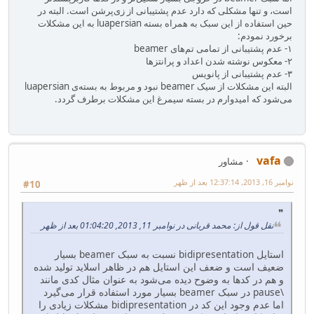
است، و تنها مشکلی که دارد عدم پشتیبانی از زی‌پرشن است. البته در
حین استفاده از این سبک به همراه بسته luapersian به این مشکلات
برخورد نمودم:
۱- عدم پشتیبانی از تمامی تم‌های beamer
۲- معکوس نوشته شدن اعداد و پرانتز‌ها
۳- عدم پشتیبانی از پانویس
البته این مشکلات از سیک beamer نبود و مربوط به بسته‌ی luapersian
می‌شود که امیدوارم در بسته سیمرغ این مشکلات برطرف گردد.
vafa
مشاور
نوامبر 16, 2013, 12:37:14 بعد از ظهر
#10
نقل قول از: محمد قربانی در نوامبر 11, 2013, 01:04:20 بعد از ظهر
استایل bidipresentation نسبت به سبک beamer بسیار
ضعیف است و ضعف این استایل هم در ظاهر اسلاید تولید شده
و هم در کدها به وضوح دیده می‌شود به عنوان مثال کدی مانند
\pause در سبک beamer بسیار مورد استفاده قرار می‌گیرد
اما عدم وجود این کد در bidipresentation مشکلات زیادی را