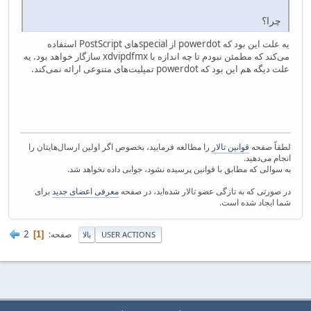
چرا؟
یه علت این بود که powerdot از specialهای PostScript استفاده
می‌کند که مطمئن نبودم تا چه اندازه با xdvipdfmx سازگار خواهد بود. یه
علت دیگه هم این بود که powerdot تمپلیت‌های متنوعی ارائه نمی‌کند.
لطفاً صفحه
قوانین تالار
را مطالعه فرمایید، بخصوص اگر اولین ارسال‌هایتان را
انجام می‌دهید.
به سوالی که مطابق با قوانین پرسیده نشود، جوابی داده نخواهد شد.
در صورتی که به تازگی عضو تالار شده‌اید، در صفحه
معرفی اعضای جدید
برای
شما ایجاد شده است.
2
صفحه
1
USER ACTIONS
بالا