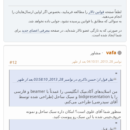
لطفاً صفحه
قوانین تالار
را مطالعه فرمایید، بخصوص اگر اولین ارسال‌هایتان را
انجام می‌دهید.
به سوالی که مطابق با قوانین پرسیده نشود، جوابی داده نخواهد شد.
در صورتی که به تازگی عضو تالار شده‌اید، در صفحه
معرفی اعضای جدید
برای
شما ایجاد شده است.
vafa
مشاور
نوامبر 28, 2013, 04:10:51 بعد از ظهر
#12
نقل قول از: حسن ذاکری در نوامبر 28, 2013, 03:58:10 بعد از ظهر
من اسلایدهای آکادمیک انگلیسی را عمدتاً با beamer و فارسی
را یا bidipresentation و سبک ساحل (طراحی شده توسط
آقای سیدرضی) طراحی می‌کنم.
منظور شما آقای علوی است؟ امکان داره سبک ساحل و نمونه
حروف‌چینی شده با این سبک رو پیوست کنید.
نقل قول