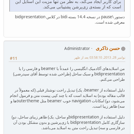
برای کاربر ایجاد می‌کند، به نظر من تنها مزیت این استایل این
است که از بسته‌ی زی‌پرشن پشتیبانی می‌کند.
دستور \pause در نسخه 14.4 بسته bidi در کلاس bidipresentation
معرفی شده است.
حسن ذاکری
Administrator
نوامبر 28, 2013, 03:58:10 بعد از ظهر
#11
من اسلایدهای آکادمیک انگلیسی را عمدتاً با beamer و فارسی را یا
bidipresentation و سبک ساحل (طراحی شده توسط آقای سیدرضی)
طراحی می‌کنم.
دلیل استفاده از beamer، یک) تبدیل راحت نوشتار قبلی (که معمولاً در
قالب مقاله بوده) به اسلاید است که با چند کپی پیست متن و فرمول انجام
می‌شود، دو) امکانات navigation خوب beamer مثل outerthemeها و
سه) ظاهر زیبا است.
دلیل استفاده از bidipresentation‌و ساحل، یک) ظاهر زیبای ساحل، دو)
سازگاری کامل bidipresentation با زی‌پرشین و بدون مشکل بودن آن
در فارسی و سه) تبدیل راحت متن به اسلاید می‌باشد.