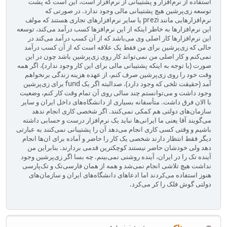
استفاده از نرم‌افزار و پشتیبانی از نرم‌افزار است، این است که پشت
توسعه زی‌پرشین هیچ پشتیبانی مالی وجود ندارد. در صورتی که
نرم‌افزارهایی مانند prezi یا سایر نرم‌افزارهای تجاری هستند که مولف
این نرم‌افزارها به خاطر اینکه از این نرم‌افزها کسب درآمد می‌کند، توسعه
این نرم‌افزارها کار اصلی وی می‌باشد که از آن کسب درآمد می‌کند در
حالی که زی‌پرشین برای من فقط یک علاقه است که از آن کسب درآمد
نمی‌کنم و کار اصلی من نمی‌تواند کار روی زی‌پرشین باشد چون در این
صورت (با توجه به اینکه پشتیبانی مالی برای این کار وجود ندارد)، اگر همه
وقت خود را روی زی‌پرشین صرف کنم، از عهده هزینه زندگی برنخواهم
آمد (حقیقت تلخی که وجود دارد). صدالبته اگر یک fund برای زی‌پرشین
وجود داشت و می‌توانستم چند سالی روی آن تمام وقت کار کنم، وضعیت
با الان فرق داشت. متأسفانه بسیاری از دانشگاه‌های داخل ایران و سایر
سازمان‌های دولتی هم کمکی نمی‌کنند. اگر شخصی کاری انجام ندهد
می‌گویند آقا یعنی ما ایرانی‌ها نباید یک نرم‌افزار درست و حسابی داشته
باشیم و وقتی کسی کاری انجام می‌دهد آن را پشتیبانی نمی‌کنند به عبارتی
دیگر فقط انتظار دارند شخصی یک کار را حاضر و آماده برای ان‌ها انجام
دهد ولی خودشان حاضر نیستند کوچکترین قدمی بردارند. بنابراین من
آینده تک را در ایران، آینده روشنی نمی‌بینم. چه بسا اگر زی‌پرشین وجود
نداشت هیچ تلاشی انجام نمی‌شد و همه از همان فارسی‌تک و تک‌پارسی
هنوز استفاده می‌کردند اما ادعاهای دانشگاه‌های ایران و سازمان‌های
دولتی گوش فلک را کر می‌کرد.