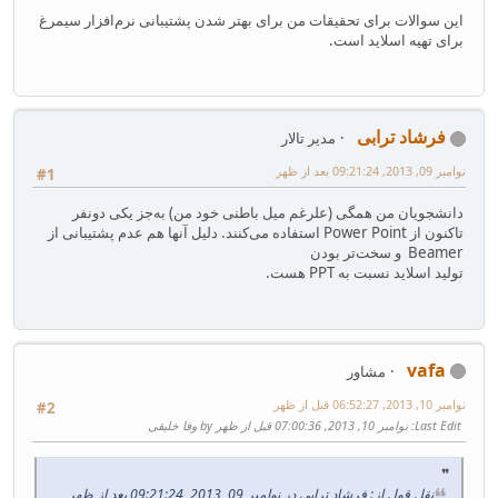
این سوالات برای تحقیقات من برای بهتر شدن پشتیبانی نرم‌افزار سیمرغ
برای تهیه اسلاید است.
فرشاد ترابی
مدیر تالار
نوامبر 09, 2013, 09:21:24 بعد از ظهر
#1
دانشجویان من همگی (علرغم میل باطنی خود من) به‌جز یکی دونفر
تاکنون از Power Point‌ استفاده می‌کنند. دلیل آنها هم عدم پشتیبانی از
Beamer و سخت‌تر بودن
تولید اسلاید نسبت به PPT‌ هست.
vafa
مشاور
نوامبر 10, 2013, 06:52:27 قبل از ظهر
#2
Last Edit
: نوامبر 10, 2013, 07:00:36 قبل از ظهر by وفا خلیقی
نقل قول از: فرشاد ترابی در نوامبر 09, 2013, 09:21:24 بعد از ظهر