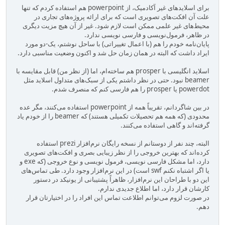
برای اسلایدهای غیر آکادمیک، از powerpoint‌ هم استفاده کردم که تنها
علت آن افکت‌های تصویری است که برای ارائه پروژه‌های تجاری در
محیط‌های غیر علمی ممکن است لازم شود. غیر از آن هیچ مزیت دیگری
در ظاهر، فرمول‌نویسی و فارسی نویسی ندارد.
پایان‌نامه خودم را هم (با اعمال تغییراتی) با ساحل نوشتم، یک-دو مورد
ایراد داشت که البته در همان زمان حل شد و اکنون وضعیت مناسبی دارد.
اسلاید انگلیسی با prosper هم ساخته‌ام، اما (از نظر من) قابل مقایسه با
beamer‌ نبود. حتی در نظر داشتم یکی از سبک‌های متداول اسلاید مثل
powerdot یا prosper را هم فارسی کنم که منصرف شدم.
در بین شاگردانم، تقریباً همه از powerpoint استفاده می‌کنند، مگر عده
محدودی (که همه هم تحصیلات تکمیلی هستند) که beamer را از خودم یاد
گرفته‌اند و گاهی استفاده می‌کنند.
البته، چند نفر از دوستانم از نسخه رایگان نرم‌افزار prezi استفاده
کرده‌اند که بهترین خروجی را از نظر زیبایی بصری و افکت‌های تصویری
دارد، اما مشکل فارسی نویسی، فرمول نویسی و نوع خروجی (که exe و
یا اگر اشتباه نکنم swf است) در این نرم‌افزار وجود دارد. طی تماس‌های
این دو با طراحان این نرم‌افزار، ظاهراً پشتیبانی از یونیکد در دستور
کارشان قرار دارد، اما اطلاع جدیدی ندارم.
در صورت لزوم می‌توانم اطلاعت تماس این افراد را در اختیارتان قرار
دهم.