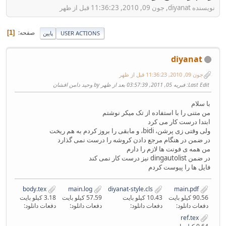
نویسنده diyanat, جون 09, 2010, 11:36:23 قبل از ظهر
صفحه
1
USER ACTIONS
پایین
diyanat
جون 09, 2010, 11:36:23 قبل از ظهر
Last Edit
: فبریه 05, 2011, 03:57:39 بعد از ظهر by وحید دامن افشان
با سلام
من متنی را با استفاده از تک میکر نوشتم
ابتدا درست کار می کرد
ولی وقتی زی پرشن، bidi، و مابقی را بروز کردم به هم ریخت
در ضمن در هنگام مرجع دادن کروشه را درست نمی گذارد
من همه ی فونت ها لازم را دارم
در ضمن dingautolist نیز درست کار نمی کند
فایل ها را پیوست کردم
body.tex
main.log
diyanat-style.cls
main.pdf
90.56 کیلو بایت
10.43 کیلو بایت
57.59 کیلو بایت
3.18 کیلو بایت
دفعات دانلود:
دفعات دانلود:
دفعات دانلود:
دفعات دانلود:
ref.tex