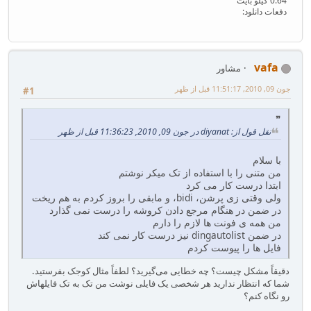
0.64 کیلو بایت
دفعات دانلود:
vafa
مشاور
جون 09, 2010, 11:51:17 قبل از ظهر
#1
نقل قول از: diyanat در جون 09, 2010, 11:36:23 قبل از ظهر
با سلام
من متنی را با استفاده از تک میکر نوشتم
ابتدا درست کار می کرد
ولی وقتی زی پرشن، bidi، و مابقی را بروز کردم به هم ریخت
در ضمن در هنگام مرجع دادن کروشه را درست نمی گذارد
من همه ی فونت ها لازم را دارم
در ضمن dingautolist نیز درست کار نمی کند
فایل ها را پیوست کردم
دقیقاً مشکل چیست؟ چه خطایی می‌گیرید؟ لطفاً مثال کوجک بفرستید.
شما که انتظار ندارید هر شخصی یک فایلی نوشت من تک به تک فایلهاش
رو نگاه کنم؟