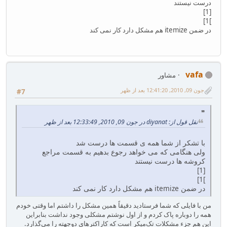
درست نیستند
[1]
]1]
در ضمن itemize هم مشکل دارد کار نمی کند
vafa
مشاور
جون 09, 2010, 12:41:20 بعد از ظهر
#7
نقل قول از: diyanat در جون 09, 2010, 12:33:49 بعد از ظهر
با تشکر از شما همه ی قسمت ها درست شد
ولی هنگامی که می خواهد رجوع بدهیم به قسمت مراجع
کروشه ها درست نیستند
[1]
]1]
در ضمن itemize هم مشکل دارد کار نمی کند
من با فایلی که شما فرستادید دقیقاً همین مشکل را داشتم اما وقتی خودم
همه را دوباره پاک کردم و از اول نوشتم مشکلی وجود نداشت بنابراین
این هم جزء مشکلات تک‌میکر است که کاراکترهای دوجهته را می‌گذارد.