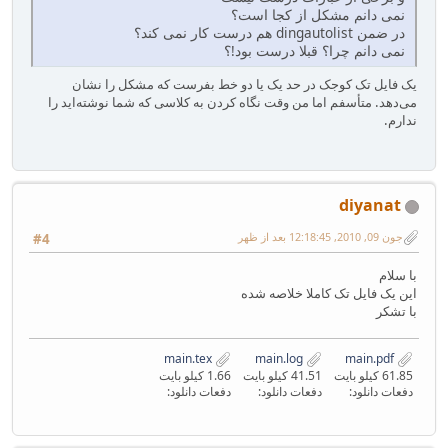
نمی دانم مشکل از کجا است؟
در ضمن dingautolist هم درست کار نمی کند؟
نمی دانم چرا؟ قبلا درست بود!؟
یک فایل تک کوجک در حد یک یا دو خط بفرست که مشکل را نشان
می‌دهد. متأسفم اما من وقت نگاه کردن به کلاسی که شما نوشته‌اید را
ندارم.
diyanat
جون 09, 2010, 12:18:45 بعد از ظهر
#4
با سلام
این یک فایل تک کاملا خلاصه شده
با تشکر
main.tex
main.log
main.pdf
61.85 کیلو بایت
41.51 کیلو بایت
1.66 کیلو بایت
دفعات دانلود:
دفعات دانلود:
دفعات دانلود: