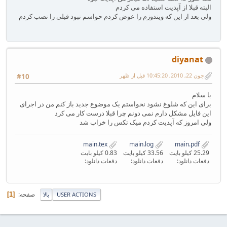
البته قبلا از آپدیت استفاده می کردم
ولی بعد از این که ویندوزم را عوض کردم حواسم نبود قبلی را نصب کردم
diyanat
جون 22, 2010, 10:45:20 قبل از ظهر
#10
با سلام
برای این که شلوغ نشود نخواستم یک موضوع جدید باز کنم من در اجرای
این فایل مشکل دارم نمی دونم چرا قبلا درست کار می کرد
ولی امروز که آپدیت کردم میک تکس را خراب شد
main.tex
main.log
main.pdf
25.29 کیلو بایت
33.56 کیلو بایت
0.83 کیلو بایت
دفعات دانلود:
دفعات دانلود:
دفعات دانلود:
صفحه
1
USER ACTIONS
بالا