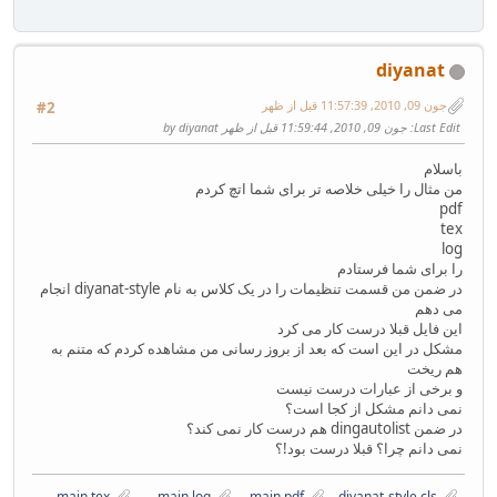
diyanat
جون 09, 2010, 11:57:39 قبل از ظهر
#2
Last Edit
: جون 09, 2010, 11:59:44 قبل از ظهر by diyanat
باسلام
من مثال را خیلی خلاصه تر برای شما اتچ کردم
pdf
tex
log
را برای شما فرستادم
در ضمن من قسمت تنظیمات را در یک کلاس به نام diyanat-style انجام
می دهم
این فایل قبلا درست کار می کرد
مشکل در این است که بعد از بروز رسانی من مشاهده کردم که متنم به
هم ریخت
و برخی از عبارات درست نیست
نمی دانم مشکل از کجا است؟
در ضمن dingautolist هم درست کار نمی کند؟
نمی دانم چرا؟ قبلا درست بود!؟
main.tex
main.log
main.pdf
diyanat-style.cls