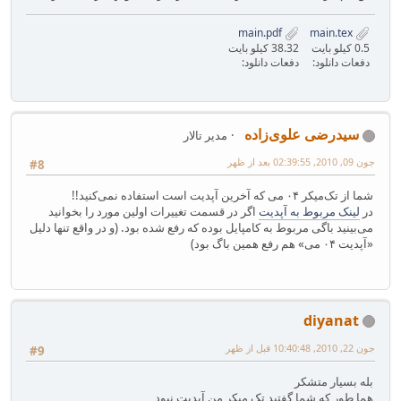
main.pdf
main.tex
0.5 کیلو بایت
38.32 کیلو بایت
دفعات دانلود:
دفعات دانلود:
سیدرضی علوی‌زاده
مدیر تالار
جون 09, 2010, 02:39:55 بعد از ظهر
#8
شما از تک‌میکر ۰۴ می که آخرین آپدیت است استفاده نمی‌کنید!!
در
لینک مربوط به آپدیت
اگر در قسمت تغییرات اولین مورد را بخوانید
می‌بینید باگی مربوط به کامپایل بوده که رفع شده بود. (و در واقع تنها دلیل
«آپدیت ۰۴ می» هم رفع همین باگ بود)
diyanat
جون 22, 2010, 10:40:48 قبل از ظهر
#9
بله بسیار متشکر
هما طور که شما گفتید تک میکر من آپدیت نبود