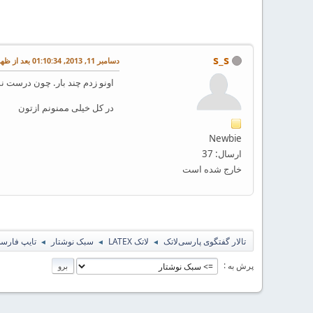
s_s
دسامبر 11, 2013, 01:10:34 بعد از ظهر
اونو زدم چند بار. چون درست نش
در کل خیلی ممنونم ازتون
Newbie
ارسال: 37
خارج شده است
تالار گفتگوی پارسی‌لاتک
لاتک LATEX
سبک نوشتار
تایپ فارسی
◄
◄
◄
پرش به