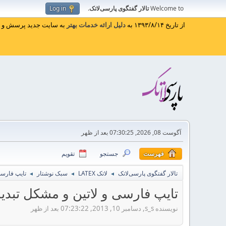
Welcome to
تالار گفتگوی پارسی‌لاتک
.
Log in
از تاریخ ۱۳۹۳/۸/۱۴ به
دلیل ارائه خدمات بهتر
به سایت جدید پرسش و پا
آگوست 08, 2026, 07:30:25 بعد از ظهر
فهرست
جستجو
تقویم
تالار گفتگوی پارسی‌لاتک
لاتک LATEX
سبک نوشتار
تایپ فارسی
◄
◄
◄
تایپ فارسی و لاتین و مشکل تبدی
نویسنده s_s, دسامبر 10, 2013, 07:23:22 بعد از ظهر