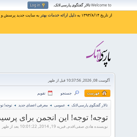
Welcome to
تالار گفتگوی پارسی‌لاتک
.
Log in
از تاریخ ۱۳۹۳/۸/۱۴ به
دلیل ارائه خدمات بهتر
به سایت جدید پرسش و پا
آگوست 08, 2026, 10:37:56 قبل از ظهر
فهرست
جستجو
تقویم
تالار گفتگوی پارسی‌لاتک
عمومی
معرفی اعضای جدید
توجه! تو
◄
◄
◄
توجه! توجه! این انجمن برای پرس
نویسنده هادی صفی‌اقدم, فبریه 19, 2014, 10:01:22 بعد از ظهر