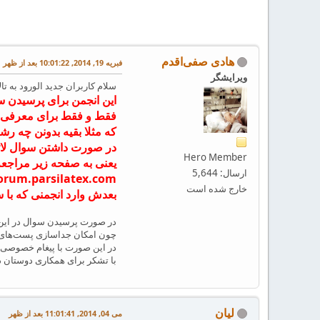
هادی صفی‌اقدم
فبریه 19, 2014, 10:01:22 بعد از ظهر
ویرایشگر
سلام کاربران جدید الورود به تا
این انجمن برای پرسیدن 
فقط و فقط برای معرفی
که مثلا بقیه بدونن چه رشته
در صورت داشتن سوال لاتک،
Hero Member
یعنی به صفحه زیر مراجعه
ارسال: 5,644
orum.parsilatex.com
خارج شده است
بعدش وارد انجمنی که با
در صورت پرسیدن سوال در این
چون امکان جداسازی پست‌های ا
در این صورت با پیغام خصوصی ب
با تشکر برای همکاری دوستان د
لیان
می 04, 2014, 11:01:41 بعد از ظهر