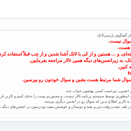
لار گفتگوی پارسی‌لاتک
سوال نیست.
 هست.
‌ای، و ... هستین و از کی با لاتک آشنا شدین و از چب قبلاً استفاده کردی
 به زیرانجمن‌های دیگه همین تالار مراجعه بفرمایین.
 کنین.
f
 سوال شما مرتبط هست بشین و سوال خودتون رو بپرسین.
 انجمن، بیزحمت کسی بهشون جواب نده.
ینطوری توسط سیستم برنامه تالار نیست. و مجبوریم پست را حذف کنیم و کاربر نار
ه کاربر اطلاع بدین که سوال رو در انجمن دیگری بپرسه.
ر تلف نشدن وقت من و بقیه و دوستان و عوضش مفید بودن‌مون در انجمن‌های دیگه بر