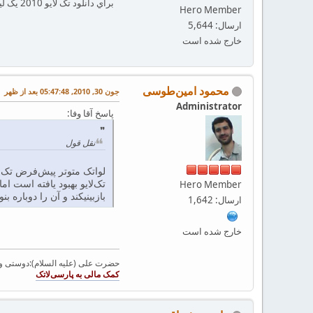
براي دانلود تک لايو 2010 يک لينک يا سورس پر اينترنتي سرعت سراغ داريد؟
Hero Member
ارسال: 5,644
خارج شده است
محمود امین‌طوسی
جون 30, 2010, 05:47:48 بعد از ظهر
Administrator
پاسخ آقا وفا:
نقل قول
تک‌لایو بهبود یافته است ا
Hero Member
بازبینیکند و آن را دوباره بن
ارسال: 1,642
خارج شده است
حضرت علی (علیه السلام):دوستی و مح