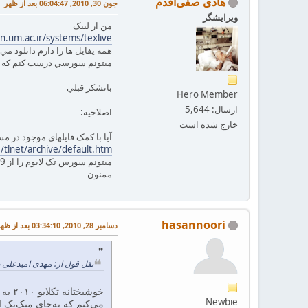
هادی صفی‌اقدم
جون 30, 2010, 06:04:47 بعد از ظهر
ویرایشگر
من از لينک
an.um.ac.ir/systems/texlive/
همه يفايل ها را دارم دانلود مي
ميتونم سورسي درست کنم که با نصب آ
باتشکر قبلي
Hero Member
ارسال: 5,644
اصلاحيه:
خارج شده است
آيا با کمک فايلهاي موجود در مس
e/tlnet/archive/default.htm
ميتونم سورس تک لايوم را از 2009 به 2010 آپديت کنم؟ تک لايو نصبي منظورم نيست سورس تک لايو منظورمه
ممنون
hasannoori
دسامبر 28, 2010, 03:34:10 بعد از ظهر
نقل قول از: مهدی امیدعلی در جون 30, 2010, :51:37
خوشب
Newbie
می‌کنم که به‌جای میک‌تک از تکلای