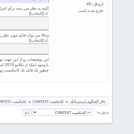
ارسال: 49
البته به نظر مي رسد براي اجرا ب
خارج شده است
کد
[انتخاب]
وحالا مي توان فايل مورد نظر ر
کد
[انتخاب]
اين توضيحات رو از اين جهت ن
با وجود اينكه از تكلايو 2010 استفاده مي كنم&
چطور يك فايل تك كانتكست رو 
تالار گفتگوی پارسی‌لاتک
کانتکست CONTEXT
کانتکست CONTEXT
◄
◄
پرش به