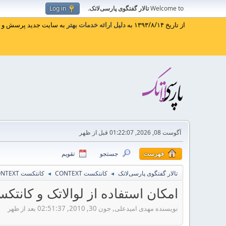
Welcome to
تالار گفتگوی پارسی‌لاتک
.
Log in
از تاریخ ۱۳۹۳/۸/۱۴ به
دلیل ارائه خدمات بهتر
به سایت جدید پرسش و پا
آگوست 08, 2026, 01:22:07 قبل از ظهر
فهرست
جستجو
تقویم
تالار گفتگوی پارسی‌لاتک
کانتکست CONTEXT
کانتکست CONTEXT
◄
◄
امکان استفاده از لوالاتک و کانتکست د
نویسنده مهدی امیدعلی, جون 30, 2010, 02:51:37 بعد از ظهر