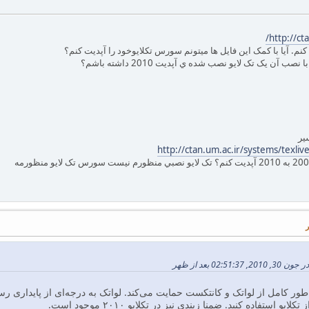
http://ct
 کنم. آيا با کمک اين فايل ها ميتونم سورس تکلايوخود را آپديت کنم؟
ن يک تک لايو نصب شده ي آپديت 2010 داشته باشم؟
ير
http://ctan.um.ac.ir/systems/texliv
02 بعد از ظهر
ختانه تکلایو ۲۰۱۰ به طور کامل از لواتک و کانتکست حمایت می‌کند. لواتک به درجه‌ای ا
و استفاده کنید. ضمنا زیندی نیز در تکلایو ۲۰۱۰ موجود است.