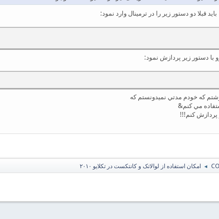
ايد قبلا دو دستور زير را در ترمينال وارد نمود:
و با دستور زير پردازش نمود:
وشتم كه خودم مدتي نميدونستم كه
پردازش كنم!!!
امکان استفاده از لوالاتک و کانتکست در تکلایو ۲۰۱۰
◄