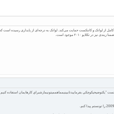
 تکلایو ۲۰۱۰ به طور کامل از لواتک و کانتکست حمایت می‌کند. لواتک به درجه‌ای از پایداری رس
ی نیز در تکلایو ۲۰۱۰ موجود است.
ست "يکتوضيحيکوچکي بفرماييدتاببينيمماهمميتونيمازشبراي کارهايمان استفاده کنيم يا