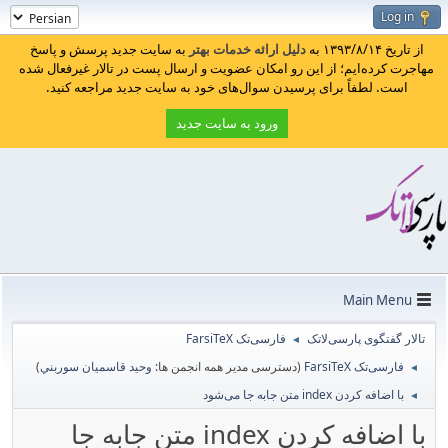
Log in
از تاریخ ۱۳۹۳/۸/۱۴ به
دلیل ارائه خدمات بهتر
به سایت جدید پرسش و پاسخ
مهاجرت کرده‌ایم؛ از این رو امکان عضویت و ارسال پست در تالار غیرفعال شده
است. لطفاً برای پرسیدن سوال‌های خود به سایت جدید مراجعه کنید.
ورود به سایت جدید
Main Menu
تالار گفتگوی پارسی‌لاتک
فارسی‌تک FarsiTeX
◄
فارسی‌تک FarsiTeX
(دسترسی مدیر همه انجمن ها:
وحيد قاسميان سوربني
)
◄
با اضافه کردن index متن جابه جا می‌شود
◄
با اضافه کردن index متن جابه جا