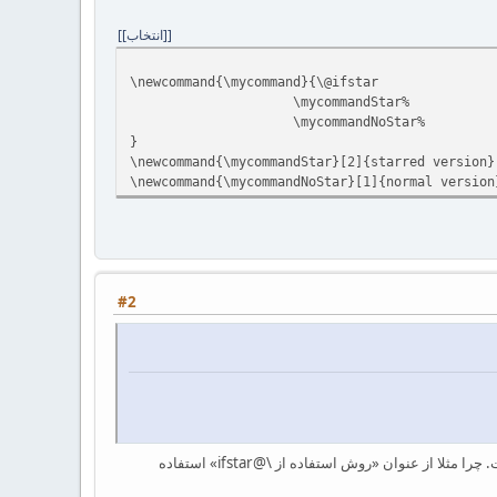
[انتخاب]
\newcommand{\mycommand}{\@ifstar
\mycommandStar%
\mycommandNoStar%
}
\newcommand{\mycommandStar}[2]{starred version}
\newcommand{\mycommandNoStar}[1]{normal version
#2
لطفا از عناوینی که هیچ ربطی به پست ارسالی ندارند استفاده نکنید. عنوان «سوالات یک مبتدی» بسیار بی‌معنی است. چرا مثلا از عنوان «روش استفاده از \@ifstar» استفاده