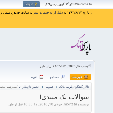
Welcome to
تالار گفتگوی پارسی‌لاتک
.
Log in
از تاریخ ۱۳۹۳/۸/۱۴ به
دلیل ارائه خدمات بهتر
به سایت جدید پرسش و پا
آگوست 09, 2026, 10:54:01 قبل از ظهر
فهرست
جستجو
تقویم
تالار گفتگوی پارسی‌لاتک
عمومی
انجمن تازه‌کاران
(دسترسی مدیر 
◄
◄
سوالات یک مبتدی!
نویسنده morteza, جولای 10, 2010, 10:35:12 قبل از ظهر