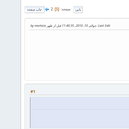
2
صفحه
1
پایین
چاپ صفحه
Last Edit
: جولای 10, 2010, 11:40:35 قبل از ظهر by morteza
#1