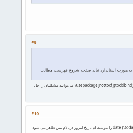
#9
ه‌صورت استاندارد نباید صفحه شروع فهرست مطالب
ممکن است این مشکل مربوط به فراخوانی بسته «tocbibind» باشد. در اینصورت در هنگام فراخوانی با استفاده از {usepackage[nottocf]{tocbibind\ می‌توانید مشکلتان را حل
#10
من یه مشکل با دستور maketitle دارم من در زی پرشین هر وقت که این دستور را می نویسم با وجودی که دستور\date (\today) را ننوشته ام تاریخ امروز دربالام متن ظاهر می شود