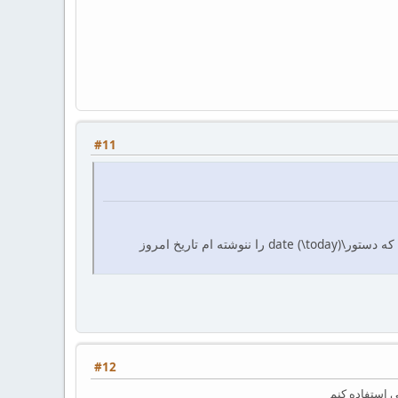
#11
من یه مشکل با دستور maketitle دارم من در زی پرشین هر وقت که این دستور را می نویسم با وجودی که دستور\date (\today) را ننوشته ام تاریخ امروز
#12
 استفاده کنم