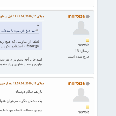
morteza
جولای 10, 2010, 11:41:54 قبل از ظهر
نقل قول از: مهدی امیدعلی در جولای 10, 2010, :12
لطفا از عناوینی که هیچ رب
Newbie
\@ifstar» استفاده نکردید؟
ارسال: 13
خارج شده است
امید جان آخه دیدم برای هر سو
نیاورم و تعداد عناوین زیاد نشو
morteza
جولای 11, 2010, 12:59:34 بعد از ظهر
باز هم سلام دوستان!
یک مشکل چگونه می‌توان عنوا
دومین مساله، فاصله بین خطوط
Newbie