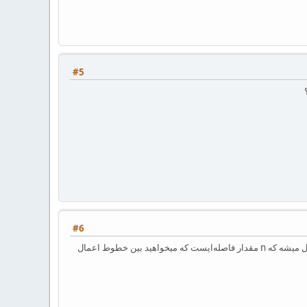
#5
#6
راجع به سوال دومتون اگه بیاید قبل از ‎\tableofcontents‎ از دستور ‎\baselineskip=n cm‎ استفاده کنید مشکلتون حل میشه که n مقدار فاصله‌ایست که میخواهید بین خطوط اعمال