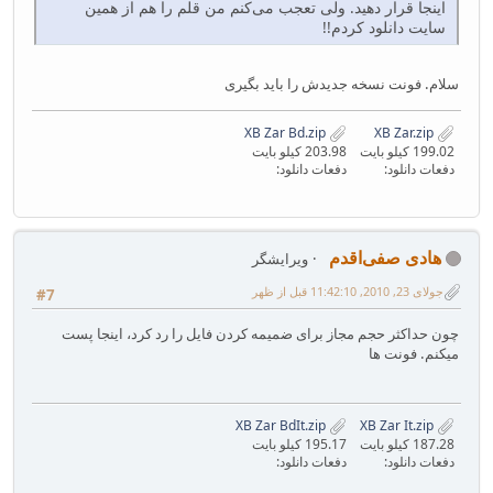
اینجا قرار دهید. ولی تعجب می‌کنم من قلم را هم از همین
سایت دانلود کردم!!
سلام. فونت نسخه جدیدش را باید بگیری
XB Zar Bd.zip
XB Zar.zip
199.02 کیلو بایت
203.98 کیلو بایت
دفعات دانلود:
دفعات دانلود:
هادی صفی‌اقدم
ویرایشگر
جولای 23, 2010, 11:42:10 قبل از ظهر
#7
چون حداکثر حجم مجاز برای ضمیمه کردن فایل را رد کرد، اینجا پست
میکنم. فونت ها
XB Zar BdIt.zip
XB Zar It.zip
187.28 کیلو بایت
195.17 کیلو بایت
دفعات دانلود:
دفعات دانلود: