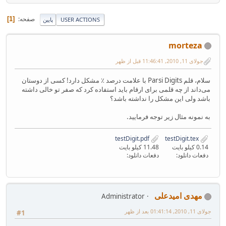
صفحه
1
USER ACTIONS
پایین
morteza
جولای 11, 2010, 11:46:41 قبل از ظهر
سلام، قلم Parsi Digits با علامت درصد ٪ مشکل دارد! کسی از دوستان
می‌داند از چه قلمی برای ارقام باید استفاده کرد که صفر تو خالی داشته
باشد ولی این مشکل را نداشته باشد؟
به نمونه مثال زیر توجه فرمایید.
testDigit.pdf
testDigit.tex
0.14 کیلو بایت
11.48 کیلو بایت
دفعات دانلود:
دفعات دانلود:
مهدی امیدعلی
Administrator
جولای 11, 2010, 01:41:14 بعد از ظهر
#1