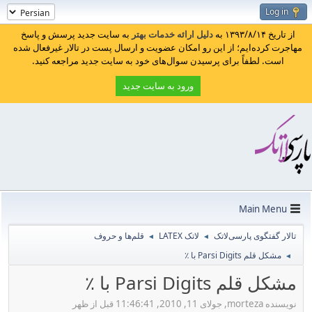
Log in
از تاریخ ۱۳۹۳/۸/۱۴ به
دلیل ارائه خدمات بهتر
به سایت جدید پرسش و پاسخ
مهاجرت کرده‌ایم؛ از این رو امکان عضویت و ارسال پست در تالار غیرفعال شده
است. لطفاً برای پرسیدن سوال‌های خود به سایت جدید مراجعه کنید.
ورود به سایت جدید
Main Menu
تالار گفتگوی پارسی‌لاتک
لاتک LATEX
قلم‌ها و حروف
◄
◄
مشکل قلم Parsi Digits با ٪
◄
مشکل قلم Parsi Digits با ٪
نویسنده morteza, جولای 11, 2010, 11:46:41 قبل از ظهر