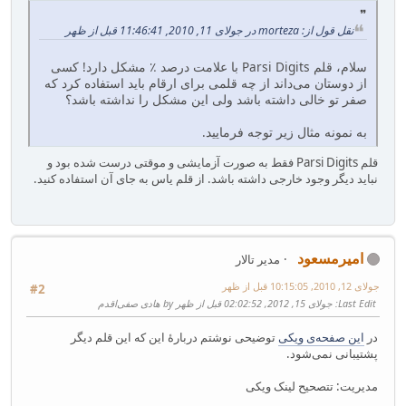
نقل قول از: morteza در جولای 11, 2010, 11:46:41 قبل از ظهر
سلام، قلم Parsi Digits با علامت درصد ٪ مشکل دارد! کسی
از دوستان می‌داند از چه قلمی برای ارقام باید استفاده کرد که
صفر تو خالی داشته باشد ولی این مشکل را نداشته باشد؟
به نمونه مثال زیر توجه فرمایید.
قلم Parsi Digits فقط به صورت آزمایشی و موقتی درست شده بود و
نباید دیگر وجود خارجی داشته باشد. از قلم یاس به جای آن استفاده کنید.
امیرمسعود
مدیر تالار
جولای 12, 2010, 10:15:05 قبل از ظهر
#2
Last Edit
: جولای 15, 2012, 02:02:52 قبل از ظهر by هادی صفی‌اقدم
در
این صفحه‌ی ویکی
توضیحی نوشتم دربارهٔ این که این قلم دیگر
پشتیبانی نمی‌شود.
مدیریت: تتصحیح لینک ویکی