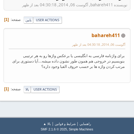
نویسنده bahareh411, آگوست 06, 2014, 04:30:18 بعد از ظهر
صفحه
1
USER ACTIONS
پایین
bahareh411
آگوست 06, 2014, 04:30:18 بعد از ظهر
برای واژنامه فارسی به انگلیسی یا برعکس واژها رو به هر ترتیبی
بنویسیم در خروجی هم همون طور نشون داده میشه...آیا دستوری برای
مرتب کردن واژه ها بر حسب حروف الفبا وجود داره؟
صفحه
1
USER ACTIONS
بالا
|
|
راهنمايي
شرایط و قوانین
بالا ▲
,
SMF 2.1.6 © 2025
Simple Machines