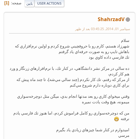
صفحه
1
USER ACTIONS
پایین
ShahrzadV
سپتامبر 01, 2014, 03:45:25 بعد از ظهر
سلام
شهرزاد هستم، كارم رو با حروفچيني شروع كردم و اولين نرم‌افزاري كه
باهاش تايپ رو به صورت حرفه‌اي ياد گرفتم
تك فارسي داده كاوي بود
ده سالي در مركز نشر دانشگاهي، در كنار تك، با نرم‌افزارهاي زرنگار و ورد
هم كار كردم،
از مركز كه رفتم، تك كار نكردم (چند سالي مي‌شه)، تا چند ماه پيش كه
براي كاري دوباره دارم شروع مي‌كنم
وقتي ميخواي كاري رو بعد مدتها انجام بدي، ميگن مثل دوچرخه‌سواري
ميمونه، هيچ وقت يادت نميره
من كه دوچرخه‌سواري رو كامل فراموش كردم، اما هنوز تك فارسي يادم
نرفته
اميدوارم در كنار شما چيزهاي زيادي ياد بگيرم
مرسي