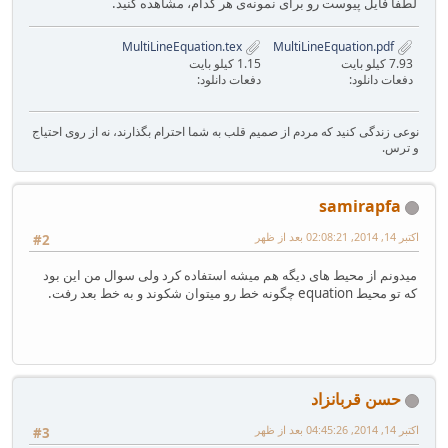
لطفا فایل پیوست رو برای نمونه‌ی هر کدام، مشاهده کنید.
MultiLineEquation.tex
MultiLineEquation.pdf
7.93 کیلو بایت
1.15 کیلو بایت
دفعات دانلود:
دفعات دانلود:
نوعی زندگی کنید که مردم از صمیم قلب به شما احترام بگذارند، نه از روی احتیاج
و ترس.
samirapfa
اکتبر 14, 2014, 02:08:21 بعد از ظهر
#2
میدونم از محیط های دیگه هم میشه استفاده کرد ولی سوال من این بود
که تو محیط equation چگونه خط رو میتوان شکوند و به خط بعد رفت.
حسن قربانزاد
اکتبر 14, 2014, 04:45:26 بعد از ظهر
#3