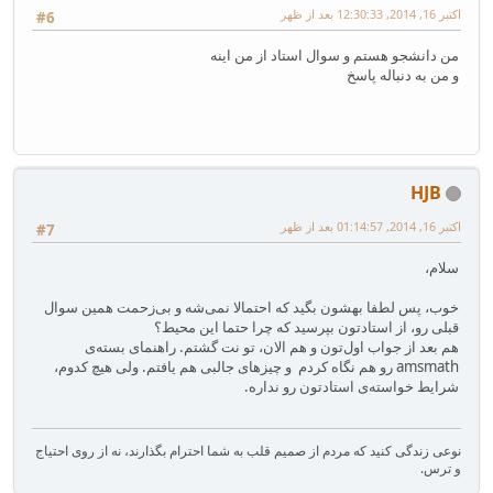
اکتبر 16, 2014, 12:30:33 بعد از ظهر
#6
من دانشجو هستم و سوال استاد از من اینه
و من به دنباله پاسخ
HJB
اکتبر 16, 2014, 01:14:57 بعد از ظهر
#7
سلام،
خوب، پس لطفا بهشون بگید که احتمالا نمی‌شه و بی‌زحمت همین سوال
قبلی رو، از استادتون بپرسید که چرا حتما این محیط؟
هم بعد از جواب اول‌تون و هم الان، تو نت گشتم. راهنمای بسته‌ی
amsmath رو هم نگاه کردم و چیزهای جالبی هم یافتم. ولی هیچ‌ کدوم،
شرایط خواسته‌ی استادتون رو نداره.
نوعی زندگی کنید که مردم از صمیم قلب به شما احترام بگذارند، نه از روی احتیاج
و ترس.