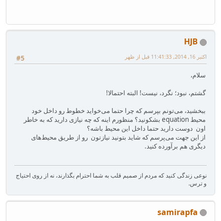
HJB
اکتبر 16, 2014, 11:41:33 قبل از ظهر
#5
سلام،
گشتم، نبود؛ نگرد، نیست! البته احتمالا!
ببخشید، می‌تونم بپرسم که چرا حتما می‌خواید خطوط رو داخل خود
محیط equation بشکونید؟ منظورم اینه که چه نیازی دارید که به خاطر
اون دوست دارید حتما داخل این محیط باشه؟
از این جهت می‌پرسم که شاید بتونید نیاز‌تون رو از طریق محیط‌های
دیگری هم برآورده کنید.
نوعی زندگی کنید که مردم از صمیم قلب به شما احترام بگذارند، نه از روی احتیاج
و ترس.
samirapfa