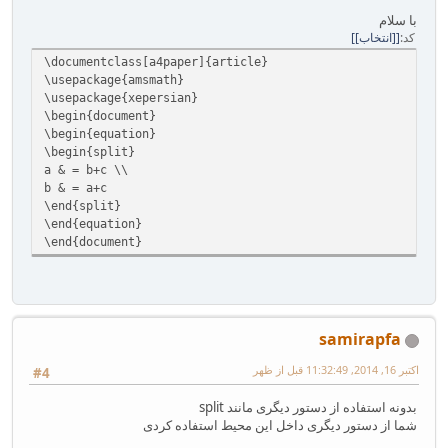
با سلام
کد
[انتخاب]
‎‎\documentclass[a4paper]{article}‎‎
‎\usepackage{amsmath}‎‎‎
‎\usepackage{xepersian}‎‎
\begin{document}
\begin{equation}
\begin{split}‎‎
a & = b+c \\‎
b & = a+c
\end{split}
\end{equation}
\end{document}
samirapfa
اکتبر 16, 2014, 11:32:49 قبل از ظهر
#4
بدونه استفاده از دستور دیگری مانند split
شما از دستور دیگری داخل این محیط استفاده کردی