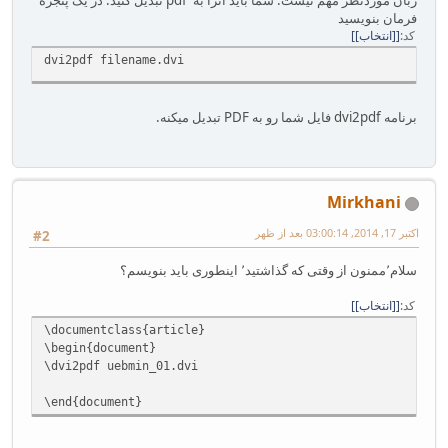
فرمان بنویسید
کد
[انتخاب]
dvi2pdf filename.dvi
برنامه dvi2pdf فایل شما رو به PDF تبدیل میکنه.
Mirkhani
اکتبر 17, 2014, 03:00:14 بعد از ظهر
#2
سلام٬‌ممنون از وقتی که گذاشتید٬‌ اینطوری باید بنویسم؟
کد
[انتخاب]
\documentclass{article}
\begin{document}
\dvi2pdf uebmin_01.dvi
\end{document}