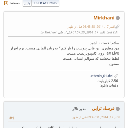
صفحه
1
USER ACTIONS
پایین
Mirkhani
اکتبر 17, 2014, 01:45:58 قبل از ظهر
Last Edit
: اکتبر 17, 2014, 01:57:20 قبل از ظهر by Mirkhani
سلام٬ خسته نباشید
من چطوری این فایل پیوست را باز کنم؟ به زبان آلمانی هست. نرم افزار
TeX Live روی کامپیوترنصب هست.
لطفا ببخشید که سوالم ابتدایی هست.
ممنون
uebmin_01.dvi
2.56 کیلو بایت
دفعات دانلود:
فرشاد ترابی
مدیر تالار
اکتبر 17, 2014, 09:45:31 قبل از ظهر
#1
زبان موردنظر مهم نیست. شما باید آنرا به pdf تبدیل کنید. در یک پنجره