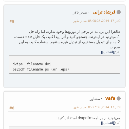
فرشاد ترابی
مدیر تالار
اکتبر 17, 2014, 05:00:28 بعد از ظهر
#5
ظاهرا این برنامه در برخی از توزیع‌ها وجود نداره. اما راه حل
1. میتونید در اینترنت جستجو کنید و آنرا پیدا کنید. یک فایل exe هست.
2. به جای تبدیل مستقیم، از تبدیل غیرمستقیم استفاده کنید. به این
صورت
کد
[انتخاب]
dvips filename.dvi
ps2pdf filename.ps (or .eps)
vafa
مشاور
اکتبر 17, 2014, 05:27:08 بعد از ظهر
#6
می‌تونید از برنامه dvipdfm استفاده کنید:
کد
[انتخاب]