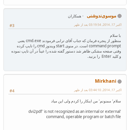
موسوی‌ندوشنی
همکاران
اکتبر 17, 2014, 03:19:54 بعد از ظهر
#3
با سلام
منظور از پنجره فرمان که جناب آقای ترابی فرمودند cmd.exe یعنی
command prompt است. در منوی start ویندوز cmd را تایپ کرده
وقتی صفحه مشکی ظاهر شد دستور گفته شده را عیناً در آن تایپ نموده
و کلید Enter را بزنید.
Mirkhani
اکتبر 17, 2014, 03:44:10 بعد از ظهر
#4
سلام٬ ممنونم٬ من اینکار را کردم ولی این میاد
'dvi2pdf' is not recognized as an internal or external
command, operable program or batch file