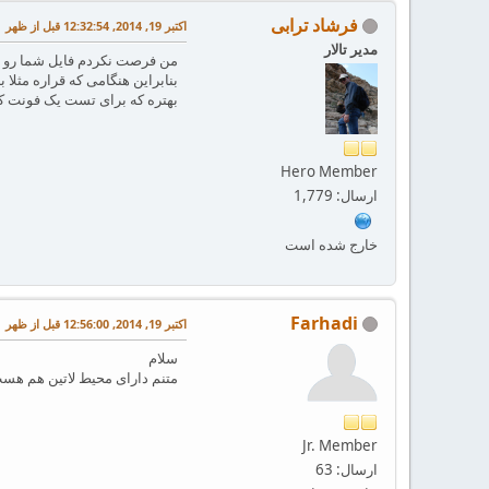
فرشاد ترابی
اکتبر 19, 2014, 12:32:54 قبل از ظهر
مدیر تالار
من فرصت نکردم فایل شما رو چک کنم ولی ا
بنابراین هنگامی که قراره مثلا بنویسه iii به جاش سه تا فاصله 
بهتره که برای تست یک فونت ک
Hero Member
ارسال: 1,779
خارج شده است
Farhadi
اکتبر 19, 2014, 12:56:00 قبل از ظهر
سلام
متنم دارای محیط لاتین هم هست
Jr. Member
ارسال: 63