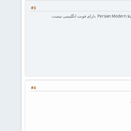
#3
ست.
#4