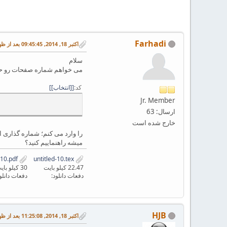
Farhadi
اکتبر 18, 2014, 09:45:45 بعد از ظهر
سلام
می خواهم شماره صفحات رو حرف
کد
[انتخاب]
Jr. Member
ارسال: 63
خارج شده است
را وارد می کنم؛ شماره گذاری 
میشه راهنماییم کنید؟
untitled-10.pdf
untitled-10.tex
22.47 کیلو بایت
30 کیلو بایت
دفعات دانلود:
دفعات دانلو
HJB
اکتبر 18, 2014, 11:25:08 بعد از ظهر