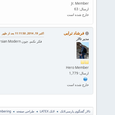
Jr. Member
ارسال: 63
خارج شده است
فرشاد ترابی
اکتبر 19, 2014, 11:11:50 بعد از ظهر
مدیر تالار
فکر نکنم. چون Persian Modern اصولا فونت انگلیسی نداره.
Hero Member
ارسال: 1,779
خارج شده است
تالار گفتگوی پارسی‌لاتک
لاتک LATEX
طراحی صفحه
mbering
◄
◄
◄