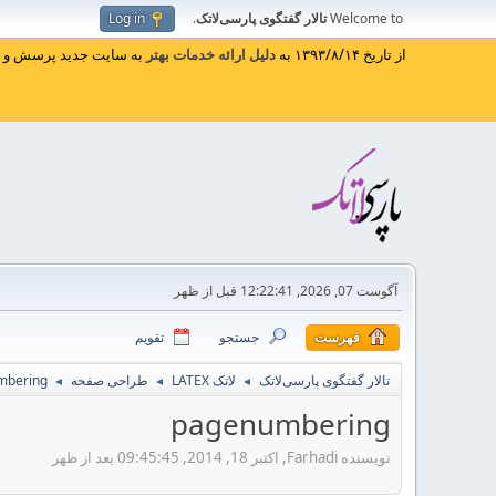
Welcome to
تالار گفتگوی پارسی‌لاتک
.
Log in
از تاریخ ۱۳۹۳/۸/۱۴ به
دلیل ارائه خدمات بهتر
به سایت جدید پرسش و پا
آگوست 07, 2026, 12:22:41 قبل از ظهر
فهرست
جستجو
تقویم
تالار گفتگوی پارسی‌لاتک
لاتک LATEX
طراحی صفحه
mbering
◄
◄
◄
pagenumbering
نویسنده Farhadi, اکتبر 18, 2014, 09:45:45 بعد از ظهر