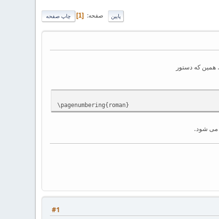
صفحه
1
پایین
چاپ صفحه
 همین که دستور
‪\pagenumbering{roman}‬
 می شود.
#1