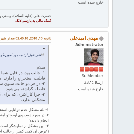
خارج شده است
حضرت علی (علیه السلام):دوستی و مح
مهدی امیدعلی
ژانویه 10, 2010, 02:40:10 بعد از ظهر
Administrator
نقل قول از: محمود امین‌طوسی در ژانویه 10, 010
سلام
Sr. Member
قابلیت استخراج را دارند. مشکل ع
ارسال: 337
۲- در هر دو حالت ستون س
فاصله گذاشته می‌شود.
خارج شده است
مشکلی ندارد.
۱- بله مشکل عدم توانایی استخراج به همین mapping برمی‌گردد.
انجام دادید؟
(عرض آن کمی کمتر از حالت است