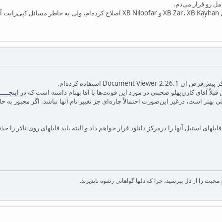
مل رو قرار می‌دم.
ضمنا من قلم‌های دیگری رو مثل XB Zar، XB Kayhan و XB Niloofar اصلاح کرده‌
Document Vi استفاده کرده‌ام.
لاً آقای کارن‌پهلو صحبتی در مورد این فونت‌ها با آقا بهنام داشته است که
در اینجـــــ
تر است، درغیر این‌صورت احتمالاً چاره‌ای جز تغییر نام آنها نباشد. اگر مجبور به حا
لهای استیل آنها را درمرکز دانلود قرار خواهم داد و البته باید فایلهای روی تالار را ح
بت را از دل بپرسید، چرا که دلها گواهانی رشوه ناپذیرند.