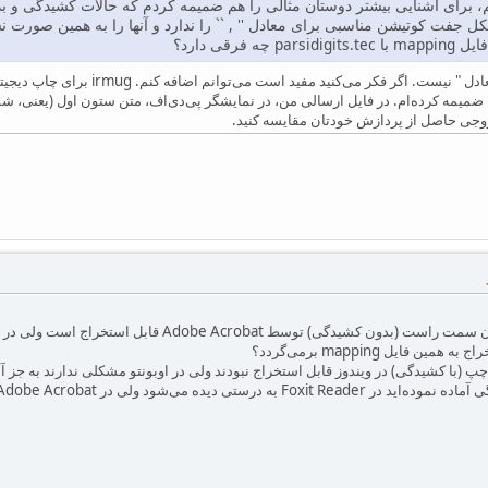
 برای آشنایی بیشتر دوستان مثالی را هم ضمیمه کردم که حالات کشیدگی و بدون
 فرقی دارد؟
بله irmug دارای شکل جفت معادل " ن
 را ضمیمه کرده‌ام. در فایل ارسالی من، در نمایشگر پی‌دی‌اف، متن ستون اول (یعنی، شما
خروجی حاصل از پردازش خودتان مقایسه کنید.
۱- جالب بود. در فایل شما ستون سمت راست (بدون کش
فایل mapping برمی‌گردد؟