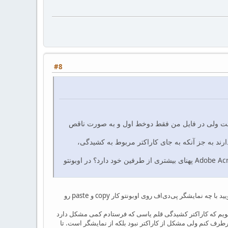
#8
 راست (بدون کشیدگی) توسط Adobe Acrobat قابل استخراج است ولی در فایل من فقط دوخط اول و به صورت ناقص
ارند به جز آنکه به جای کاراکتر مربوط به کشیدگی،
۳- چرا کاراکتری که برای کشیدگی آماده نموده‌اید در Foxit Reader به درستی دیده می‌شود ولی در Adobe Acrobat پهنای بیشتری از طرفین خود دارد؟ در اوبونتو
۲- در مورد دوم روی اوبونتو امتحان نکرده‌ام ولی اگر اینطور باشد که شما می‌گویید خیلی عالی است. ممکن است بگویید با چه نمایشگر پی‌دی‌اف روی اوبونتو کار copy و paste رو
طرف خواهد کرد. البته باید بگویم که کاراکتر کشیدگی قلم یاسی که فرستادم کمی مشکل دارد
طرف کنم ولی مشکل از کاراکتر نبود بلکه از نمایشگر است. تا