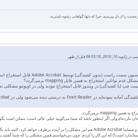
بت را از دل بپرسید، چرا که دلها گواهانی رشوه ناپذیرند.
2, 09:55:10 قبل از ظهر
۱- جالب بود. در فایل شما ستون سمت
دم توانایی استخراج به همین فایل mapping برمی‌گردد؟
مت چپ (با کشیدگی) در ویندوز قابل استخراج نبودند ولی در اوبونتو مشکلی ند
۳- این مشکل از نمایشگر است و مسلما Adobe Acrobat هم این مشکل را در آینده بر
اندارد است!) که این کار را کردم، چون می‌خواستم همین مشکلی را که شما گفتید بر