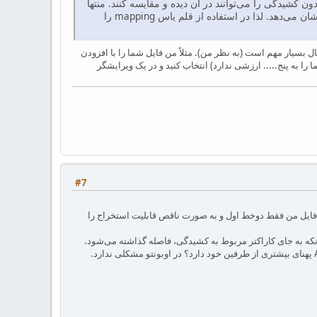
 کشیدگی را می‌توانند در آن دیده و مقایسه کنند. منتها
ظاهراً فایل irmug.tec شکل جفت کوتیشن مناسبی برای معادل '' , `` را ندارد و آنها را به همین صورت نشان می‌دهد. لذا در استفاده از قلم یاس mapping را
یست. اگر فکر می‌کنید مفید است می‌توانم اضافه کنم. irmug برای چاپ دیجیتال بسیار مهم است (به نظر من). مثلاً من فایل شما را با افزودن
 را به پنج..... ارزشی ندارد) انتخاب کنید و در یک ویرایشگر
#7
یدگی) توسط Adobe Acrobat قابل استخراج است ولی در فایل من فقط دوخط اول و به صورت ناقص قابلیت استخراج را