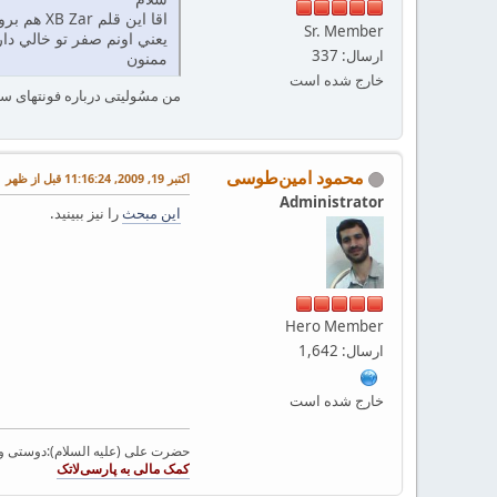
اقا اين قلم XB Zar هم بروز شده؟
Sr. Member
يعني اونم صفر تو خالي دار
ارسال: 337
ممنون
خارج شده است
من مسُولیتی درباره فونتهای س
محمود امین‌طوسی
اکتبر 19, 2009, 11:16:24 قبل از ظهر
Administrator
این مبحث
را نیز ببینید.
Hero Member
ارسال: 1,642
خارج شده است
حضرت علی (علیه السلام):دوستی و مح