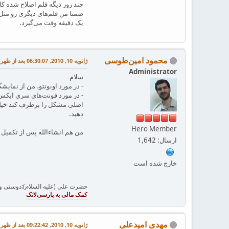
چند روز دیگه قلم اصلاح شده کا
یک دقیقه وقت می‌گیرد.
محمود امین‌طوسی
ژانویه 10, 2010, 06:30:07 بعد از ظهر
Administrator
سلام
- در مورد اوبونتو، من از نمایشگر پیش‌فرض آن ewer 2.26.1
- در مورد فونت‌های سری ایکس قب
اصلی مشکل را برطرف کند خیلی به
دهید.
Hero Member
من هم انشاءالله پس از تکمیل فای
ارسال: 1,642
خارج شده است
حضرت علی (علیه السلام):دوستی و مح
مهدی امیدعلی
ژانویه 10, 2010, 09:22:42 بعد از ظهر