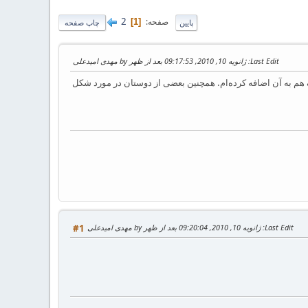
2
صفحه
1
پایین
چاپ صفحه
Last Edit
: ژانویه 10, 2010, 09:17:53 بعد از ظهر by مهدی امیدعلی
د. این قلم رو با استفاده از قلم XB Yas ساخته‌ام که شکل ایرانیک هم به آن اضافه کرده‌ام. همچنین بعضی از دوستان در مورد شکل
Last Edit
: ژانویه 10, 2010, 09:20:04 بعد از ظهر by مهدی امیدعلی
#1