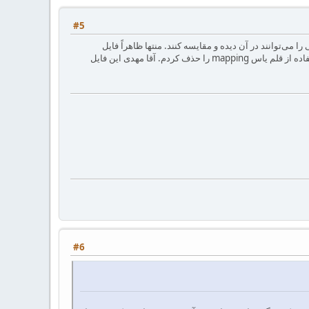
#5
ی‌توانند در آن دیده و مقایسه کنند. منتها ظاهراً فایل
irmug.tec شکل جفت کوتیشن مناسبی برای معادل '' , `` را ندارد و آنها را به همین صورت نشان می‌دهد. لذا در استفاده از قلم یاس mapping را حذف کردم. آقا مهدی این فایل
#6