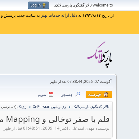
Welcome to
تالار گفتگوی پارسی‌لاتک
.
Log in
از تاریخ ۱۳۹۳/۸/۱۴ به
دلیل ارائه خدمات بهتر
به سایت جدید پرسش و پا
آگوست 07, 2026, 07:38:44 بعد از ظهر
فهرست
جستجو
تقویم
تالار گفتگوی پارسی‌لاتک
زی‌پرشین XePersian
زی‌تک
(دسترسی مد
◄
◄
قلم با صفر توخالی و Mapping مناسب
نویسنده مهدی امیدعلی, اکتبر 14, 2009, 01:48:51 قبل از ظهر