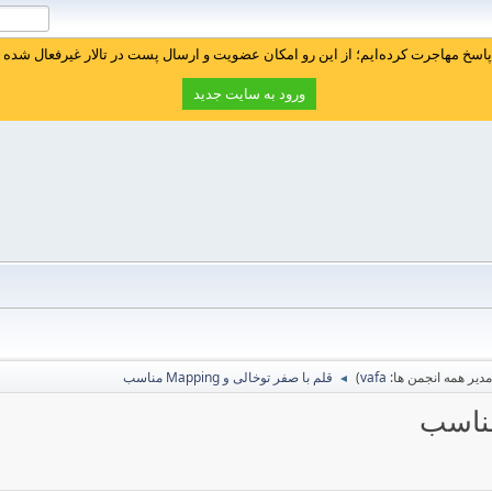
سخ مهاجرت کرده‌ایم؛ از این رو امکان عضویت و ارسال پست در تالار غیرفعال شده ا
ورود به سایت جدید
یر همه انجمن ها:
vafa
)
قلم با صفر توخالی و Mapping مناسب
◄