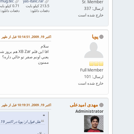
irmug.tec
yas-italic.rar
Sr. Member
213.5 کیلو بایت
0.71 کیلو بایت
ارسال: 337
دفعات دانلود:
دفعات دانلود:
خارج شده است
پویا
اکتبر 19, 2009, 10:14:51 قبل از ظهر
سلام
اقا اين قلم XB Zar هم بروز شده؟
يعني اونم صفر تو خالي داره؟
ممنون
Full Member
ارسال: 101
خارج شده است
مهدی امیدعلی
اکتبر 19, 2009, 10:19:31 قبل از ظهر
Administrator
نقل قول از: پویا در اکتبر 19, 2009, 10:14:51 قبل از ظهر
سلام