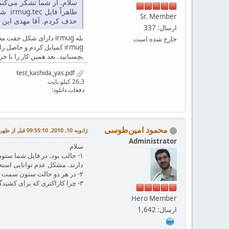
سلام. از شما تشکر می‌کنم،
Sr. Member
حذف کردم. آقا مهدی این فایل mapping با parsidigits.tec چه
ارسال: 337
خارج شده است
irmug کمپایل کردم و حاصل
بچسبانید. بعد همین کار را با 
test_kashida_yas.pdf
26.3 کیلو بایت
دفعات دانلود:
محمود امین‌طوسی
ژانویه 10, 2010, 09:55:10 قبل از ظهر
Administrator
سلام
دارند. مشکل عدم توانایی استخراج به همین 
۲- در هر دو حالت ستون سمت چپ (با کشیدگی) در ویندوز قابل استخراج نبودند ولی در اوبونتو مشکلی ندارند به جز آنکه به جای کاراکتر مربوط به کشیدگی، فاصله گذاشته می‌شود.
۳- چرا کاراکتری که برای کشیدگی آماده نموده‌اید در Foxit Reader به درستی دیده می‌شود ولی در Adobe Acrobat پهنای بیشتری از طرفین خود دارد؟ در اوبونتو مشکلی ندارد.
Hero Member
ارسال: 1,642