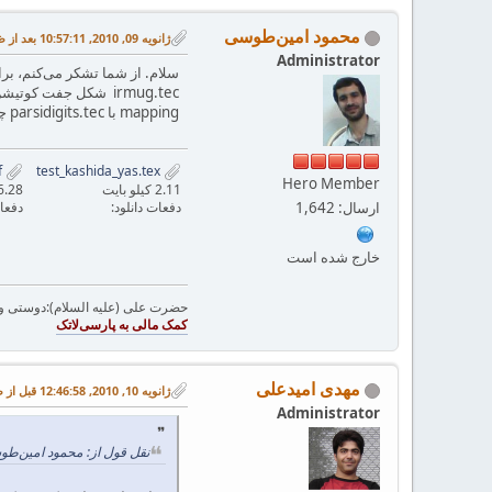
محمود امین‌طوسی
ژانویه 09, 2010, 10:57:11 بعد از ظهر
Administrator
سلام. از شما تشکر می‌کنم، برا
mapping با parsidigits.tec چه فرقی دارد؟
test_kashida_yas.pdf
test_kashida_yas.tex
Hero Member
2.11 کیلو بایت
26.28 کیلو 
ارسال: 1,642
دفعات دانلود:
دفعات
خارج شده است
حضرت علی (علیه السلام):دوستی و مح
مهدی امیدعلی
ژانویه 10, 2010, 12:46:58 قبل از ظهر
Administrator
نقل قول از: محمود امین‌طوسی در ژانویه 09, 010