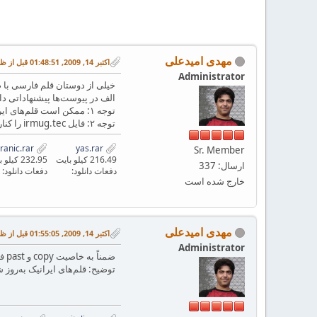
مهدی امیدعلی
اکتبر 14, 2009, 01:48:51 قبل از ظهر
Administrator
الف در پیوست‌ها پیشنهاداتی دا
توجه ۱: ممکن است قلم‌های ایرانیک بدون نقص نباشند.
توجه ۲: فایل irmug.tec را کنار parsidigits.tec قرار دهید و پایگاه نام-فایل را به‌روز کنید (Refresh FNDB)
yas-iranic.rar
yas.rar
Sr. Member
216.49 کیلو بایت
232.95 کیلو بایت
ارسال: 337
دفعات دانلود:
دفعات دانلود:
خارج شده است
مهدی امیدعلی
اکتبر 14, 2009, 01:55:05 قبل از ظهر
Administrator
ضمناً به خاصیت copy و past فایل pdf خروجی و همین‌طور خاصیت جستجوی آن توجه کنید.
توضیح: قلم‌های ایرانیک به‌روز 