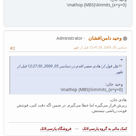
‎\mathop‎ ‎{MBS‎‎‎‎‎}\limmits_{x+‎y=0‎‎}‎
وحید دامن‌افشان
Administrator
دسامبر 05, 2009, 12:41:29 قبل از ظهر
#2
نقل قول از: هادی صفی اقدم در دسامبر 05, 2009, 12:27:30 قبل از
ظهر
وحید جان:
‎\mathop‎ ‎{MBS‎‎‎‎‎}\limmits_{x+‎y=0‎‎}‎
هادی جان،
زیرش قرار می‌گیره اما خطا می‌گیرم. در ضمن اگه دقت کنی، فونتش
فونت ریاضی نیستش.
---
فروشگاه پارسی‌لاتک‎