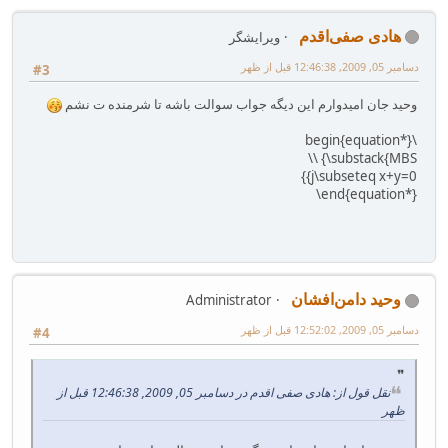
هادی صفی‌اقدم
ویرایشگر
دسامبر 05, 2009, 12:46:38 قبل از ظهر
#3
وحید جان امیدوارم این دیگه جواب سوالت باشه تا شرمنده ت نشم
\begin{equation*}
‎{\substack{MBS‎‎ \\
j\subseteq x+‎y=0‎‎}}
‎\end{equation*}‎‎
وحید دامن‌افشان
Administrator
دسامبر 05, 2009, 12:52:02 قبل از ظهر
#4
نقل قول از: هادی صفی اقدم در دسامبر 05, 2009, 12:46:38 قبل از
ظهر