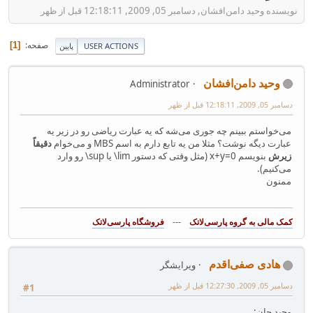
نویسنده وحید دامن‌افشان, دسامبر 05, 2009, 12:18:11 قبل از ظهر
صفحه
1
USER ACTIONS
پایین
وحید دامن‌افشان
Administrator
دسامبر 05, 2009, 12:18:11 قبل از ظهر
می‌خواستم ببینم چه جوری می‌شه که یه عبارت ریاضی رو در زیر یه
عبارت دیگه نوشت؟ مثلا من یه تابع دارم به اسم MBS و می‌خوام
دقیقاً
زیرش
بنویسم x+y=0 (مثل وقتی که دستور lim\ یا sup\ رو وارد
می‌کنیم).
ممنون
---
فروشگاه پارسی‌لاتک‎
هادی صفی‌اقدم
ویرایشگر
دسامبر 05, 2009, 12:27:30 قبل از ظهر
#1
وحید جان: