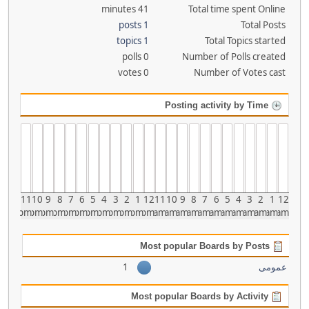
41 minutes
Total time spent Online
1 posts
Total Posts
1 topics
Total Topics started
0 polls
Number of Polls created
0 votes
Number of Votes cast
Posting activity by Time
11
10
9
8
7
6
5
4
3
2
1
12
11
10
9
8
7
6
5
4
3
2
1
12
pm
pm
pm
pm
pm
pm
pm
pm
pm
pm
pm
pm
am
am
am
am
am
am
am
am
am
am
am
am
Most popular Boards by Posts
1
عمومی
Most popular Boards by Activity