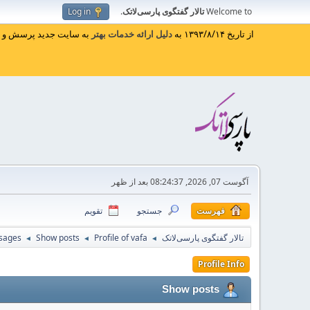
Welcome to
تالار گفتگوی پارسی‌لاتک
.
Log in
از تاریخ ۱۳۹۳/۸/۱۴ به
دلیل ارائه خدمات بهتر
به سایت جدید پرسش و پا
آگوست 07, 2026, 08:24:37 بعد از ظهر
فهرست
جستجو
تقویم
تالار گفتگوی پارسی‌لاتک
Profile of vafa
Show posts
sages
◄
◄
◄
Profile Info
Show posts