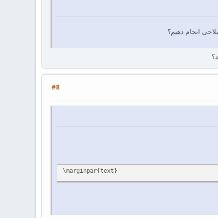
احی انجام دهیم؟
#8
\marginpar{text}