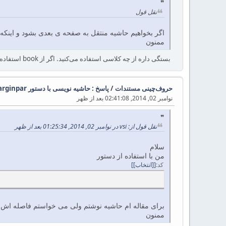
نقل قول
اگر بخواهیم حاشیه منتقل به صفحه ی بعدی بشود و این
ممنون
بستگی داره از چه کلاسی استفاده می‌کنید. اگر از book استفاده می‌کنید، این اتفاق خودکار می‌افته وگرنه باید کلاس را با گزینه twoside فراخوانی کنید؟
حروف‌چینی مستندات
/
پاسخ : حاشیه نویسی با دستور marginpar
نوامبر 02, 2014, 02:41:08 بعد از ظهر
نقل قول از: vsi در نوامبر 02, 2014, 01:25:34 بعد از ظهر
سلام
من با استفاده از دستور
کد
[انتخاب]
برای مقاله ام حاشیه نوشتم ولی می خواستم فاصله اش از
ممنون