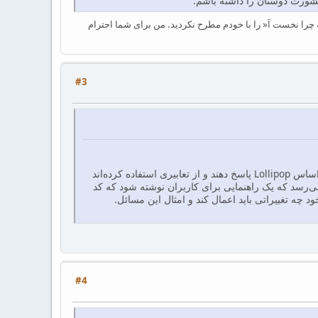
مشورت دوستان را داشته باشم.
چرا نخست آ« را با خودم مطرح نکردید. من برای شما احترام
#3
همانطور که دوستان در سایت پرسش و پاسخ ملاحظه کرده‌اند جناب آقای کارن‌پهلو (خلیقــی) اصرار دارند که سوالات مطرح شده را بر اساس Lollipop پاسخ دهند و از تعابیری استفاده کرده‌اند
ی‌رسد که یک راهنمایی برای کاربران نوشته شود که کد
#4