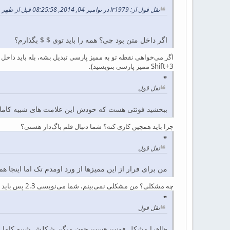
نقل قول از: ir1979 در نوامبر 04, 2014, 08:25:58 قبل از ظهر
اگر داخل متن بود چی؟ همه را باید توی $ $ بگذارم؟
Shift+3 ممیز پارسی بنویسید).
نقل قول
ببخشید فونتی هست که خودش این علامت های شبیه کاما 
چرا باید همچین کاری کنه؟ شما دنبال قلم باگ‌دار هستی؟
نقل قول
من برای فرار از این ممیزها از ورد اومدم تک اما اینج
چه مشکلی؟ من مشکلی نمی‌بینم. شما می‌نویسی 2.3 پس باید همان ۲.۳ هم بگیری. مشکلی وجود ندارد.
نقل قول
ظاهرا مشکل فونت هست چون میگن شکلش شبیه کاما هست