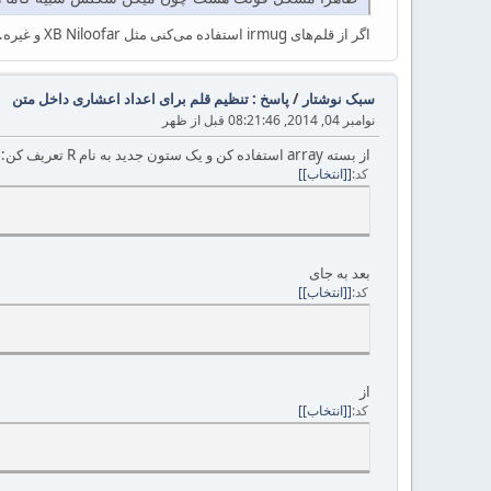
اگر از قلم‌های irmug استفاده می‌کنی مثل XB Niloofar و غیره. این قلم‌ها باگ دارند که نقطه را خودسر به کاما یا هر چیز دیگری تبدیل می‌کنند.
سبک نوشتار
/
پاسخ : تنظیم قلم برای اعداد اعشاری داخل متن
نوامبر 04, 2014, 08:21:46 قبل از ظهر
از بسته array استفاده کن و یک ستون جدید به نام R تعریف کن:
کد
[انتخاب]
بعد به جای
کد
[انتخاب]
از
کد
[انتخاب]