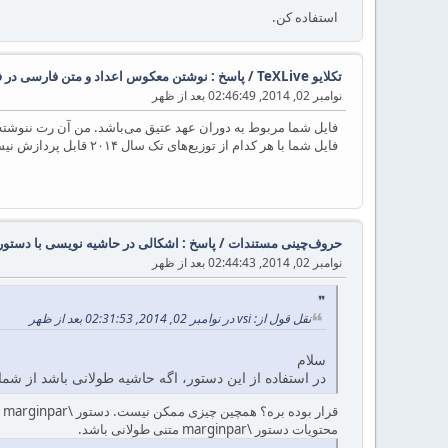
استفاده کن.
تکلایو TeXLive
/
پاسخ : نوشتن معکوس اعداد و متن فارسی در فر
نوامبر 02, 2014, 02:46:49 بعد از ظهر
فایل شما مربوط به دوران عهد عتیق می‌باشد. من آن رت ننوشته
فایل شما با هر کدام از توزیع‌های تک سال ۲۰۱۴ قابل پردازش نیست.
حروف‌چینی مستندات
/
پاسخ : اشکالی در حاشیه نویسی با دستور arginpar
نوامبر 02, 2014, 02:44:43 بعد از ظهر
نقل قول از: vsi در نوامبر 02, 2014, 02:31:53 بعد از ظهر
سلام
در استفاده از این دستور، اگه حاشیه طولانی باشد از شم
ق
محتویات دستور \marginpar متنی طولانی باشد.