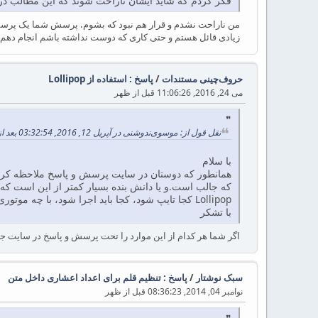
فکر کردم که شاید ایشان ناراحت شوند که این مطالب در 
من ناراحت نشدم و قرار هم نبود که بشوم. پرسش شما یک پرسش ب
زیادی قائل هستم و حتی کاری که دوست نداشته باشم انجام دهم، ا
حروف‌چینی مستندات
/
پاسخ : استفاده از Lollipop
می 24, 2016, 11:06:26 قبل از ظهر
نقل قول از: موسوی‌ندوشنی در آپریل 12, 2016, 03:32:54 بعد از ظهر
با سلام
که جالب است.و یا دانش بنده بسیار کمتر از این است که 
Lollipop کجا تایپ شود، کجا باید اجرا شود، با چه موتوری اجرا شود. اگر کسی نتواند تک لایو خود را به‌روز رسانی کند در توزیع تک لایو خود چه تغییراتی باید اعمال کند و امثال این مسائل.
با تشکر
اگر شما هر کدام از این موارد را تحت پرسش و پاسخ در سایت جدید 
سبک نوشتار
/
پاسخ : تنظیم قلم برای اعداد اعشاری داخل متن
نوامبر 04, 2014, 08:36:23 قبل از ظهر