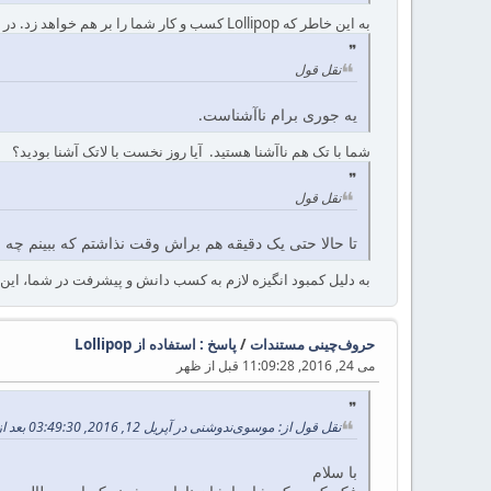
به این خاطر که Lollipop کسب و کار شما را بر هم خواهد زد. در واقع با وجود Lollipop احتیاجی به سایت xelinic و .. نخواهد بود.
نقل قول
یه جوری برام ناآشناست.
شما با تک هم ناآشنا هستید. آیا روز نخست با لاتک آشنا بودید؟
نقل قول
تا حالا حتی یک دقیقه هم براش وقت نذاشتم که ببینم چه 
به دلیل کمبود انگیزه لازم به کسب دانش و پیشرفت در شما، ای
حروف‌چینی مستندات
/
پاسخ : استفاده از Lollipop
می 24, 2016, 11:09:28 قبل از ظهر
نقل قول از: موسوی‌ندوشنی در آپریل 12, 2016, 03:49:30 بعد از ظهر
با سلام