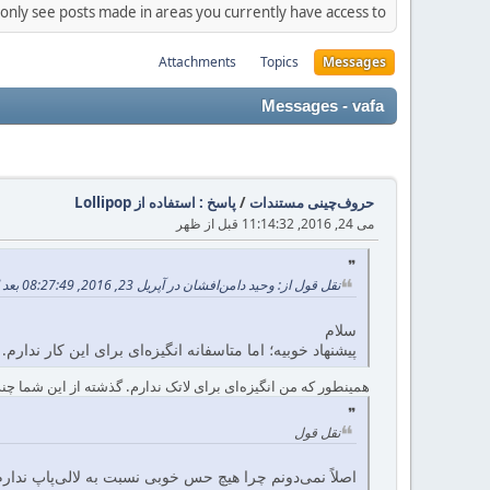
 only see posts made in areas you currently have access to.
Attachments
Topics
Messages
Messages - vafa
حروف‌چینی مستندات
/
پاسخ : استفاده از Lollipop
می 24, 2016, 11:14:32 قبل از ظهر
نقل قول از: وحید دامن‌افشان در آپریل 23, 2016, 08:27:49 بعد از ظهر
سلام
پیشنهاد خوبیه؛ اما متاسفانه انگیزه‌ای برای این کار ندارم.
همینطور که من انگیزه‌ای برای لاتک ندارم. گذشته از این شما چن
نقل قول
اصلاً نمی‌دونم چرا هیچ حس خوبی نسبت به لالی‌پاپ ندارم