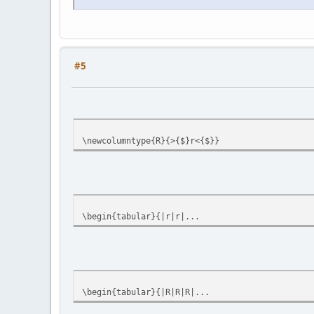
#5
\newcolumntype{R}{>{$}r<{$}}
\begin{tabular}{|r|r|...
\begin{tabular}{|R|R|R|...