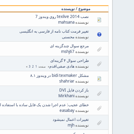
موضوع
/
نویسنده
نصب texlive 2014 روي ويندوز 7
نویسنده
mahsana
تغییر فرمت کتاب نامه از فارسی به انگلیسی
نویسنده
محسنی
مرجع سوال چندگزینه ای
نویسنده
mshj67
طراحی سوال ۴ گزینه‌ای
نویسنده
هادی صفی‌اقدم
3
2
1
صفحه
مشکل bidi texmaker در ویندوز ۸.۱
نویسنده
shahriar
باز کردن فایل DVI
نویسنده
Mirkhani
خطای عجیب: عدم اجرا شدن یک فایل ساده با استفاده ا
نویسنده
easabay
تغییرات اعمال نمیشود
نویسنده
mjh
به قسمیکه