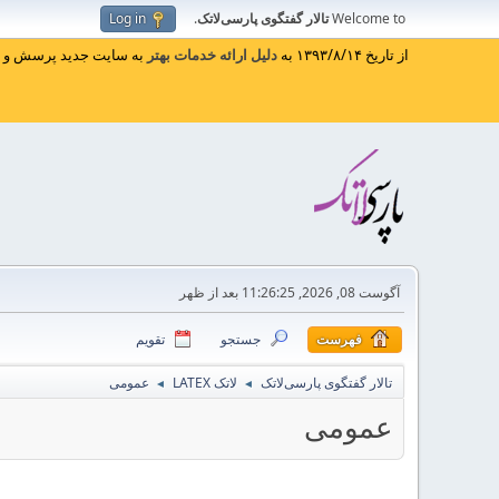
Welcome to
تالار گفتگوی پارسی‌لاتک
.
Log in
از تاریخ ۱۳۹۳/۸/۱۴ به
دلیل ارائه خدمات بهتر
به سایت جدید پرسش و پا
آگوست 08, 2026, 11:26:25 بعد از ظهر
فهرست
جستجو
تقویم
تالار گفتگوی پارسی‌لاتک
لاتک LATEX
عمومی
◄
◄
عمومی