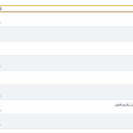
ا
م
م
م
ز زی‌پرشین
م
م