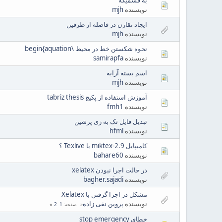
نویسنده
mjh
ایجاد تقارن در فاصله از طرفین
نویسنده
mjh
نحوه شکستن خط در محیط \begin{aquation
نویسنده
samirapfa
اسم بسته آرایه
نویسنده
mjh
آموزش استفاده از پکیج tabriz thesis
نویسنده
fmh1
تبدیل فایل تک به زی پرشین
نویسنده
hfml
کامیپایل miktex-2.9 یا Texlive ؟
نویسنده
bahare60
در حالت اجرا نبودن xelatex
نویسنده
bagher.sajadi
مشکل در اجرا گرفتن با Xelatex
نویسنده
پروین نقی زاده
2
1
صفحه
خطای stop emergency